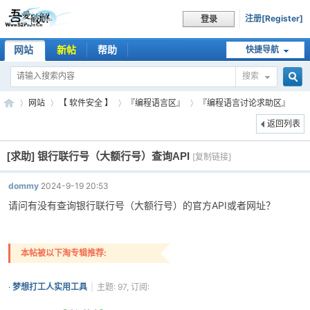
注册[Register]
登录
网站
新帖
帮助
快捷导航
搜索
搜
网站
【 软件安全 】
『编程语言区』
『编程语言讨论求助区』
返回列表
[求助]
银行联行号（大额行号）查询API
索
[复制链接]
吾
»
›
›
›
dommy
2024-9-19 20:53
请问有没有查询银行联行号（大额行号）的官方API或者网址？
本帖被以下淘专辑推荐:
·
梦想打工人实用工具
|
主题: 97, 订阅:
104
爱