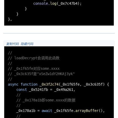
console
.
log
(_0x7c47b4);

        }

    }

},
po
 复制代码
 隐藏代码
//
// loadDecrypt会调用此函数
//
// _0x1f65fe对应some.xxxx
// _0x3c635f是"xSeZw1dY2HKAj3yk"
jie.
//
async
function
_0x3f2c74
(
_0x1f65fe, _0x3c635f
) {

const
 _0x5241fb = _0x49a261,

//
// _0x178a1b即some.xxxx的数据
//
    _0x178a1b = 
await
 _0x1f65fe.
arrayBuffer
(),

//