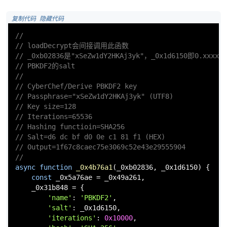
 复制代码
 隐藏代码
//
// loadDecrypt会间接调用此函数
// _0xb02836是"xSeZw1dY2HKAj3yk"，_0x1d6150即0.xx
// PBKDF2的salt
//
// CyberChef/Derive PBKDF2 key
// Passphrase="xSeZw1dY2HKAj3yk" (UTF8)
// Key size=128
// Iterations=65536
// Hashing functioin=SHA256
// Salt=d6 dc bf d0 0e c1 81 f1 (HEX)
// Output=1f67c8caec75e3069c52e43e29555904
//
async
function
_0x4b76a1
(
_0xb02836, _0x1d6150
) {

const
 _0x5a76ae = _0x49a261,

    _0x31b848 = {

'name'
: 
'PBKDF2'
,

'salt'
: _0x1d6150,

'iterations'
: 
0x10000
,
