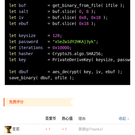
let
buf
=
let
salt
=
 buf.slice( 
0
, 
8
let
iv
=
 buf.slice( 
0x8
, 
0x18
let
ebuf
=
 buf.slice( 
0x18
 );

let
keysize
=
128
let
password
=
"xSeZw1dY2HKAj3yk"
let
iterations
=
0x10000
let
hasher
=
let
key
=
 PrivateDeriveKey( keysize, passwor
let
dbuf
=
 aes_decrypt( key, iv, ebuf );

save_binary( dbuf, ofile );
免费评分
吾爱币
热心值
理由
收起
笙若
+ 1
+ 1
谢谢@Thanks！