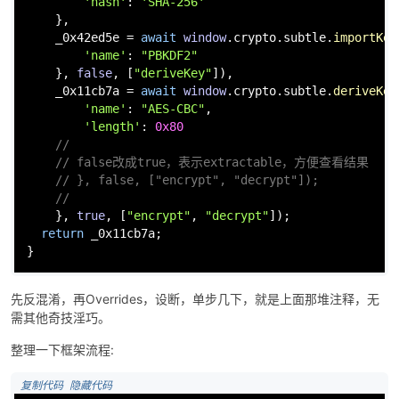
'hash'
: 
'SHA-256'
    },

    _0x42ed5e = 
await
window
.
crypto
.
subtle
.
importKey
'name'
: 
"PBKDF2"
    }, 
false
, [
"deriveKey"
]),

    _0x11cb7a = 
await
window
.
crypto
.
subtle
.
deriveKey
'name'
: 
"AES-CBC"
,

'length'
: 
0x80
//
// false改成true，表示extractable，方便查看结果
// }, false, ["encrypt", "decrypt"]);
//
    }, 
true
, [
"encrypt"
, 
"decrypt"
]);

return
 _0x11cb7a;

}
先反混淆，再Overrides，设断，单步几下，就是上面那堆注释，无
需其他奇技淫巧。
整理一下框架流程:
 复制代码
 隐藏代码