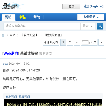
注册[Register]
登录
网站
新帖
帮助
快捷导航
搜索
搜
网站
【 软件安全 】
『脱壳破解区』
返回列表
1
2
4
/ 4 页
[
Web逆向
]
某试读解密
索
[复制链接]
吾
»
›
›
scz
2024-9-1 15:02
创建: 2024-09-01 14:26
纯粹是好奇心，无其他意图，如有侵权，删之即可。
逆向目标
 复制代码
 隐藏代码
爱
RC4密文: 54f7d1b1123e55cd0b4347a7e6c696d57d531c818c89