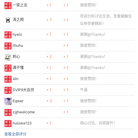
一家之言
+ 1
+ 1
我很赞同！
欢迎分析讨论交流，吾爱破解论
涛之雨
+ 7
+ 1
坛有你更精彩！
hyeiz
+ 1
+ 1
谢谢@Thanks！
lihuhu
+ 1
我很赞同！
刺心
+ 2
+ 1
谢谢@Thanks！
满不懂
+ 1
+ 1
谢谢@Thanks！
xlln
+ 1
+ 1
我很赞同！
SVIP9大会员
+ 1
+ 1
牛逼
Eqwer
+ 3
+ 1
我很赞同！
zghwelcome
+ 1
我很赞同！
huluwa123
+ 1
用心讨论，共获提升！
查看全部评分