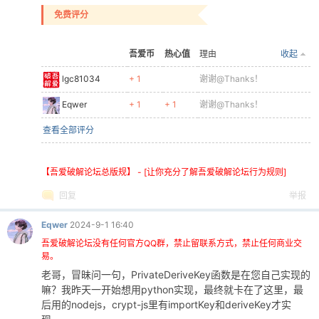
免费评分
吾爱币
热心值
理由
收起
lgc81034
+ 1
谢谢@Thanks！
Eqwer
+ 1
+ 1
谢谢@Thanks！
查看全部评分
【吾爱破解论坛总版规】 - [让你充分了解吾爱破解论坛行为规则]
回复
举报
Eqwer
2024-9-1 16:40
吾爱破解论坛没有任何官方QQ群，禁止留联系方式，禁止任何商业交
易。
老哥，冒昧问一句，PrivateDeriveKey函数是在您自己实现的
嘛？我昨天一开始想用python实现，最终就卡在了这里，最
后用的nodejs，crypt-js里有importKey和deriveKey才实