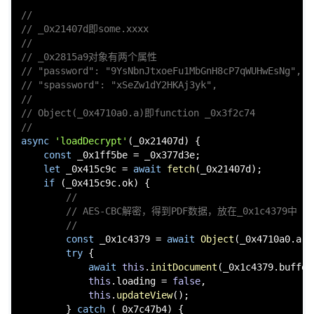
//
// _0x21407d即some.xxxx
//
// _0x2815a9对象有两个属性
// "password": "9YsNbnJtxoeFu1MbGnH8cP7qWUHwEsNg",
// "spassword": "xSeZw1dY2HKAj3yk",
-
//
// Object(_0x4710a0.a)即function _0x3f2c74
//
async
'loadDecrypt'
(_0x21407d) {

const
 _0x1ff5be = _0x377d3e;

let
 _0x415c9c = 
await
fetch
(_0x21407d);

if
 (_0x415c9c.
ok
) {

//
// AES-CBC解密，得到PDF数据，放在_0x1c4379中
//
52
const
 _0x1c4379 = 
await
Object
(_0x4710a0.
a
)(
try
 {

await
this
.
initDocument
(_0x1c4379.
buffer
this
.
loading
 = 
false
,

this
.
updateView
();

        } 
catch
 (_0x7c47b4) {
