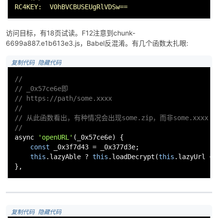
RC4KEY:  V0hBVCBUSEUgRlVDSw==
访问目标，有18页试读。F12注意到chunk-
6699a887.e1b613e3.js，Babel反混淆。有几个函数太扎眼:
 复制代码
 隐藏代码
//
// _0x57ce6e即
破
// https://path/some.xxxx
//
// 从此函数看出，有种情况会出现some.zip，而非some.xxxx
//
async 
'openURL'
(_0x57ce6e) {

const
 _0x3f7d43 = _0x377d3e;

this
.lazyAble ? 
this
.loadDecrypt(
this
.lazyUrl + 
},
解
 复制代码
 隐藏代码