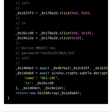
// salt
//
cn
    _0x1633f3 = _0x178a1b.
slice
(
0x0
, 
0x8
),

//
// iv
//
    _0x26ccd9 = _0x178a1b.
slice
(
0x8
, 
0x18
),

    _0x24e12e = _0x178a1b.
slice
(
0x18
),

//
// Derive PBKDF2 key
// password="xSeZw1dY2HKAj3yk"
// salt
//
    _0x1404e3 = 
await
_0x4b76a1
(_0x3c635f, _0x1633f3)
    _0x1a9ab4 = 
await
window
.
crypto
.
subtle
.
decrypt
({

'name'
: 
"AES-CBC"
,

'iv'
: _0x26ccd9

    }, _0x1404e3, _0x24e12e);

return
new
Uint8Array
(_0x1a9ab4);

}