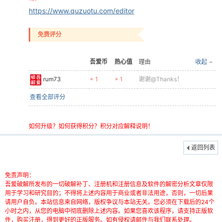
https://www.quzuotu.com/editor
免费评分
吾爱币
热心值
理由
收起
-
rum73
+ 1
+ 1
谢谢@Thanks！
查看全部评分
如何升级？如何获得积分？积分对应解释说明！
返回列表
52
免责声明：
吾爱破解所发布的一切破解补丁、注册机和注册信息及软件的解密分析文章仅限
用于学习和研究目的；不得将上述内容用于商业或者非法用途，否则，一切后果
请用户自负。本站信息来自网络，版权争议与本站无关。您必须在下载后的24个
小时之内，从您的电脑中彻底删除上述内容。如果您喜欢该程序，请支持正版软
件，购买注册，得到更好的正版服务。如有侵权请邮件与我们联系处理。