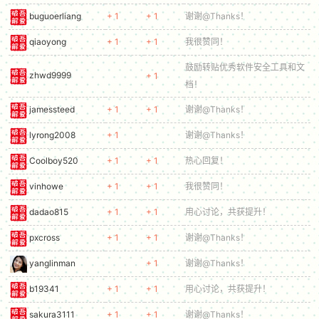
buguoerliang
+ 1
+ 1
谢谢@Thanks！
qiaoyong
+ 1
+ 1
我很赞同！
鼓励转贴优秀软件安全工具和文
zhwd9999
+ 1
档！
jamessteed
+ 1
+ 1
谢谢@Thanks！
lyrong2008
+ 1
谢谢@Thanks！
Coolboy520
+ 1
+ 1
热心回复！
vinhowe
+ 1
+ 1
我很赞同！
dadao815
+ 1
+ 1
用心讨论，共获提升！
pxcross
+ 1
+ 1
谢谢@Thanks！
yanglinman
+ 1
谢谢@Thanks！
b19341
+ 1
+ 1
用心讨论，共获提升！
sakura3111
+ 1
+ 1
谢谢@Thanks！