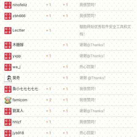
ninofeliz
+ 1
+ 1
我很赞同！
cn
zbh666
+ 1
+ 1
我很赞同！
鼓励转贴优秀软件安全工具和文
Lectter
+ 1
档！
木糖醇
+ 1
谢谢@Thanks！
yxpp
+ 1
谢谢@Thanks！
wa_j
+ 1
热心回复！
莫奇
+ 1
谢谢 @Thanks！
鱼小七七七七七
+ 1
+ 1
我很赞同！
famicom
+ 2
+ 1
我很赞同！
劉某人
+ 1
+ 1
谢谢@Thanks！
hhlzf
+ 1
我很赞同！
jyb918
+ 1
+ 1
热心回复！