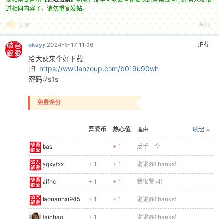
过相同内容了，请勿重复发帖。
回复
举报
推荐
okayy
2024-5-17 11:06
给大伙来个好下载
的
https://wwi.lanzoup.com/b019u90wh
密码:7s1s
免费评分
吾爱币
热心值
理由
收起
bas
+ 1
反手一个
yqxytxx
+ 1
+ 1
谢谢@Thanks！
aifhc
+ 1
+ 1
我很赞同！
laonanhai945
+ 1
+ 1
谢谢@Thanks！
taichao
+ 1
谢谢@Thanks！