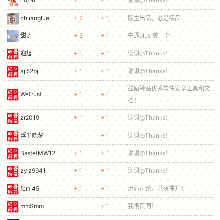
nojon
+ 1
+ 1
谢谢@Thanks！
chuanglue
+ 2
+ 1
版主出品，必是精品
甜萝
+ 3
+ 1
牛逼plus 赞一个
迎旭
+ 1
+ 1
谢谢@Thanks！
aji52pj
+ 1
+ 1
谢谢@Thanks！
鼓励转贴优秀软件安全工具和文
WeTrust
+ 1
+ 1
档！
zr2019
+ 1
+ 1
谢谢@Thanks！
浮尘晓梦
+ 1
谢谢@Thanks！
BastetMW12
+ 1
+ 1
谢谢@Thanks！
zylz9941
+ 1
+ 1
谢谢@Thanks！
fcml45
+ 1
+ 1
用心讨论，共获提升！
mmSmm
+ 1
我很赞同！