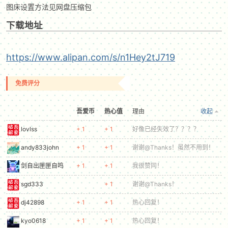
图床设置方法见网盘压缩包
下载地址
https://www.alipan.com/s/n1Hey2tJ719
-
免费评分
吾爱币
热心值
理由
收起
lovlss
+ 1
+ 1
好像已经失效了？？？？
andy833john
+ 1
+ 1
谢谢@Thanks！虽然不用到！
剑自出匣匣自鸣
+ 1
+ 1
我很赞同！
52
sgd333
+ 1
谢谢@Thanks！
dj42898
+ 1
+ 1
热心回复！
kyo0618
+ 1
+ 1
热心回复！