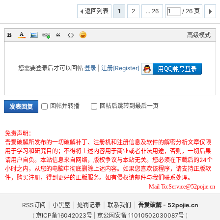
返回列表
1
2
... 26
/ 26 页
高级模式
您需要登录后才可以回帖
登录
|
注册[Register]
回帖并转播
回帖后跳转到最后一页
发表回复
免责声明：
吾爱破解所发布的一切破解补丁、注册机和注册信息及软件的解密分析文章仅限
用于学习和研究目的；不得将上述内容用于商业或者非法用途，否则，一切后果
请用户自负。本站信息来自网络，版权争议与本站无关。您必须在下载后的24个
小时之内，从您的电脑中彻底删除上述内容。如果您喜欢该程序，请支持正版软
件，购买注册，得到更好的正版服务。如有侵权请邮件与我们联系处理。
Mail To:Service@52pojie.cn
RSS订阅
|
小黑屋
|
处罚记录
|
联系我们
|
吾爱破解 - 52pojie.cn
(
京ICP备16042023号 | 京公网安备 11010502030087号
)