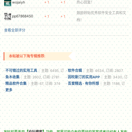
wojaiyh
+ 1
+ 1
热心回复！
鼓励转贴优秀软件安全工具和文
pp67868450
+ 1
+ 1
档！
查看全部评分
本帖被以下淘专辑推荐:
·
不可错过的实用工具
|
主题: 6495, 订
·
软件合辑
|
主题: 4634, 订阅: 2807
阅: 3707
·
鱼木收集
|
主题: 2602, 订阅: 2781
·
因吹斯汀的实用APP
|
主题: 3430, 订
阅: 1361
·
精品软件合集
|
主题: 67, 订阅: 374
·
吾爱精选 · 有你所想
|
主题: 1186, 订
阅: 333
·
更多
发帖前要善用
【
论坛搜索
】
功能，那里可能会有你要找的答案或者已经有人发布