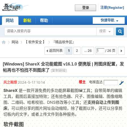
注册[Register]
登录
网站
新帖
帮助
快捷导航
搜索
搜
网站
【 软件安全 】
『精品软件区』
返回列表
1
2
... 26
/ 26 页
[Windows]
ShareX 全功能截图 v16.1.0 便携版 | 附图床配置，发
索
吾
»
›
›
帖再也不怕找不到图床了
[复制链接]
楼主
电梯直达
风之暇想
2024-5-17 10:14
ShareX
是一款开源免费的多功能屏幕截图🖼️工具；自带简单的编辑
工具，截图后直接加特效；还有拾色器、尺子、图像编辑、图像缩略
图、二维码、哈希校验、DNS修改等小工具；还
支持自动上传到图
床
，可以把分享的图片网址自动缩短，除了截图以外，还可以分享剪
切板内的文字，或者上传文件到各种服务。
爱
软件截图