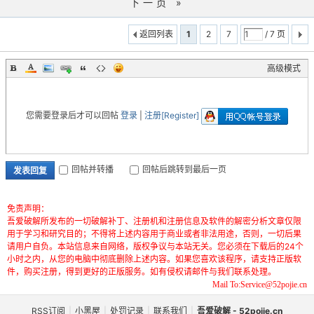
下一页 »
返回列表
1
2
7
/ 7 页
高级模式
您需要登录后才可以回帖
登录
|
注册[Register]
回帖并转播
回帖后跳转到最后一页
发表回复
免责声明：
吾爱破解所发布的一切破解补丁、注册机和注册信息及软件的解密分析文章仅限
用于学习和研究目的；不得将上述内容用于商业或者非法用途，否则，一切后果
请用户自负。本站信息来自网络，版权争议与本站无关。您必须在下载后的24个
小时之内，从您的电脑中彻底删除上述内容。如果您喜欢该程序，请支持正版软
件，购买注册，得到更好的正版服务。如有侵权请邮件与我们联系处理。
Mail To:Service@52pojie.cn
RSS订阅
|
小黑屋
|
处罚记录
|
联系我们
|
吾爱破解 - 52pojie.cn