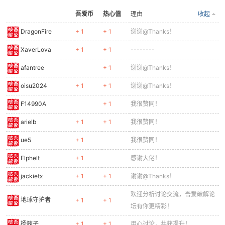
吾爱币
热心值
理由
收起
DragonFire
+ 1
+ 1
谢谢@Thanks！
po
XaverLova
+ 1
+ 1
--------
afantree
+ 1
谢谢@Thanks！
oisu2024
+ 1
+ 1
谢谢@Thanks！
F14990A
+ 1
我很赞同！
arielb
+ 1
+ 1
我很赞同！
ue5
+ 1
我很赞同！
jie.
Elphelt
+ 1
感谢大佬！
jackietx
+ 1
+ 1
谢谢@Thanks！
欢迎分析讨论交流，吾爱破解论
地球守护者
+ 1
+ 1
坛有你更精彩！
杨辣子
+ 1
+ 1
用心讨论，共获提升！