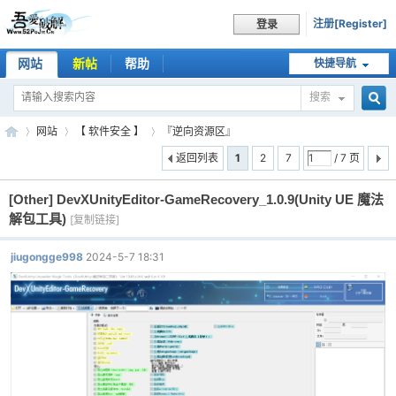
注册[Register]
登录
网站
新帖
帮助
快捷导航
搜索
搜
网站
【 软件安全 】
『逆向资源区』
返回列表
1
2
7
/ 7 页
[Other]
DevXUnityEditor-GameRecovery_1.0.9(Unity UE 魔法
索
吾
»
›
›
解包工具)
[复制链接]
jiugongge998
2024-5-7 18:31
爱