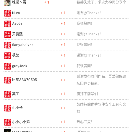
唯爱丶雪
+ 1
链接失效了，求求大神再分享个
Num
+ 1
谢谢@Thanks！
Azoth
+ 1
我很赞同！
po
黄俊熙
+ 1
谢谢@Thanks！
tianyahaiyzz
+ 1
我很赞同！
枫葉
+ 1
谢谢@Thanks！
grayJack
+ 1
我很赞同！
感谢发布原创作品，吾爱破解论
阿星33070595
+ 1
坛因你更精彩.
jie.
莫芏
+ 1
膜拜下前辈们
鼓励转贴优秀软件安全工具和文
小小卡
+ 1
档！
小小小小添
+ 1
热心回复！