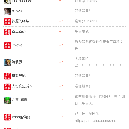
1151425395
+ 1
谢谢@Thanks！
pj_520
+ 1
我很赞同！
cn
梦魇的终结
+ 1
谢谢@Thanks！
卓卓卓sir
+ 1
生大威武
鼓励转贴优秀软件安全工具和文
imlove
+ 1
档！
太棒啦哈
流浪狼
+ 1
哈！！！！！！！！！！！！！
斑驳光影
+ 1
我很赞同！
人沒狗忠诚丶
+ 1
我很赞同！
很有用处哦 不用到处找工具了 谢
九零-鑫鑫
+ 1
谢小生大大.
已上传百度网盘：
zhangy0gg
+ 1
http://pan.baidu.com/sha.