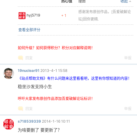
热心值
理由
收起
感谢发布原创作品，[吾爱破解论
hyj5719
+ 1
坛]因你更精.
查看全部评分
如何升级？如何获得积分？积分对应解释说明！
回复
举报
19nuclear91
2013-4-1 15:58
《站点帮助文档》有什么问题来这里看看吧，这里有你想知道的内容！
稳坐沙发支持小生
呼吁大家发布原创作品添加吾爱破解论坛标识！
回复
举报
s718539339
2014-1-16 10:11
为啥要删了 要更新了？