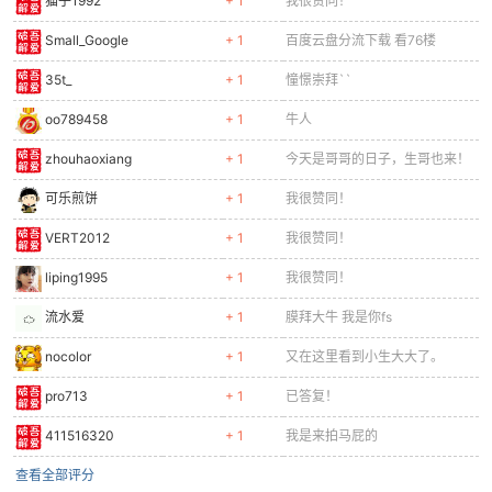
猫子1992
+ 1
我很赞同！
Small_Google
+ 1
百度云盘分流下载 看76楼
35t_
+ 1
憧憬崇拜``
oo789458
+ 1
牛人
zhouhaoxiang
+ 1
今天是哥哥的日子，生哥也来！
可乐煎饼
+ 1
我很赞同！
VERT2012
+ 1
我很赞同！
liping1995
+ 1
我很赞同！
流水爱
+ 1
膜拜大牛 我是你fs
nocolor
+ 1
又在这里看到小生大大了。
pro713
+ 1
已答复！
411516320
+ 1
我是来拍马屁的
查看全部评分