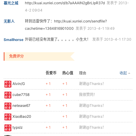
http://kuai.xunlei.com/d/b7aAAAIN2gBrLlpR37d
发表于 2013-
暮光之城
4-2 09:04
转到迅雷快传了：http://kuai.xunlei.com/sendfile?
无影人
cachetime=1364816901000
发表于 2013-4-1 19:49
外链已经没有流量了。。。。。小生大！
发表于 2013-4-1 17:30
Smallhorse
-
免费评分
吾爱币
热心值
理由
收起
Alvin/G
+ 1
+ 1
谢谢@Thanks！
cube7758
+ 1
+ 1
我很赞同！
52
netease67
+ 1
+ 1
谢谢@Thanks！
XiaoBao20
+ 1
谢谢@Thanks！
typslz
+ 1
+ 1
谢谢@Thanks！