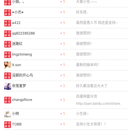
小狼。。
+ 1
大爱小生~~~
※小杰※
+ 1
好东西.
a422
+ 1
虽然是愚人节 但还是支持···
qq822385286
+ 1
我很赞同！
迷路红
+ 1
我很赞同！
lingzhimeng
+ 1
我很赞同！
X.son
+ 1
最新的版本吗？
没脚的开心鸟
+ 1
我很赞同！
奈落堇梦
+ 1
好久都没看见大大了
百度网盘分流
zhangsflove
+ 1
http://pan.baidu.com/share.
小明
+ 1
小生叔~
TOBB
+ 1
支持小生大哥哥！！