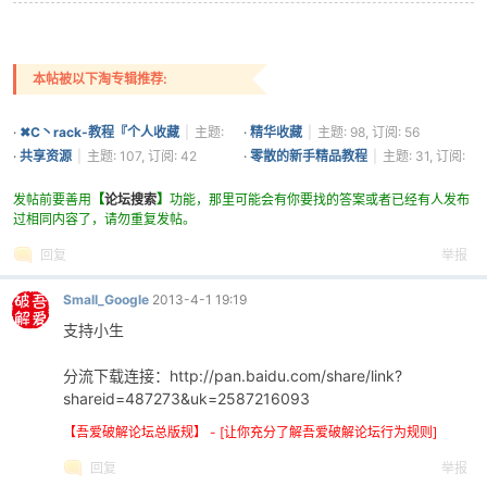
本帖被以下淘专辑推荐:
·
✖C丶rack-教程『个人收藏
|
主题:
·
精华收藏
|
主题: 98, 订阅: 56
18, 订阅: 78
·
共享资源
|
主题: 107, 订阅: 42
·
零散的新手精品教程
|
主题: 31, 订阅:
33
发帖前要善用
【
论坛搜索
】
功能，那里可能会有你要找的答案或者已经有人发布
过相同内容了，请勿重复发帖。
回复
举报
Small_Google
2013-4-1 19:19
支持小生
分流下载连接：http://pan.baidu.com/share/link?
shareid=487273&uk=2587216093
【吾爱破解论坛总版规】 - [让你充分了解吾爱破解论坛行为规则]
回复
举报