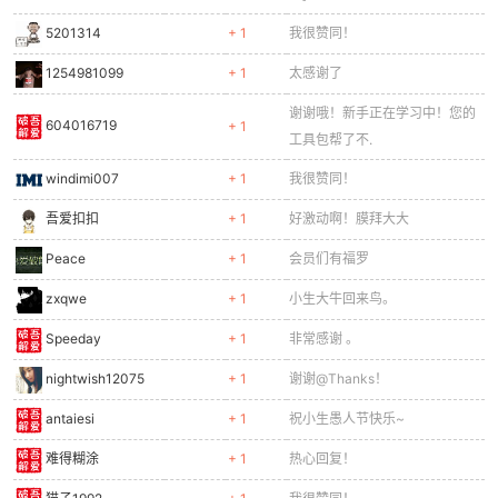
5201314
+ 1
我很赞同！
1254981099
+ 1
太感谢了
谢谢哦！新手正在学习中！您的
604016719
+ 1
工具包帮了不.
windimi007
+ 1
我很赞同！
吾爱扣扣
+ 1
好激动啊！膜拜大大
Peace
+ 1
会员们有福罗
zxqwe
+ 1
小生大牛回来鸟。
Speeday
+ 1
非常感谢 。
nightwish12075
+ 1
谢谢@Thanks！
antaiesi
+ 1
祝小生愚人节快乐~
难得糊涂
+ 1
热心回复！