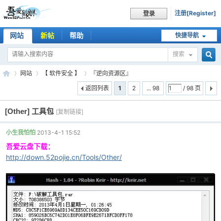
注册[Register]
登录
网站
新帖
帮助
快捷导航
搜索
搜
网站
【 软件安全 】
『逆向资源区』
返回列表
1
2
... 98
/ 98 页
[Other]
工具包
索
[复制链接]
吾
»
›
›
小生我怕怕
2013-4-1 15:52
吾爱云盘下载：
http://down.52pojie.cn/Tools/Other/
爱