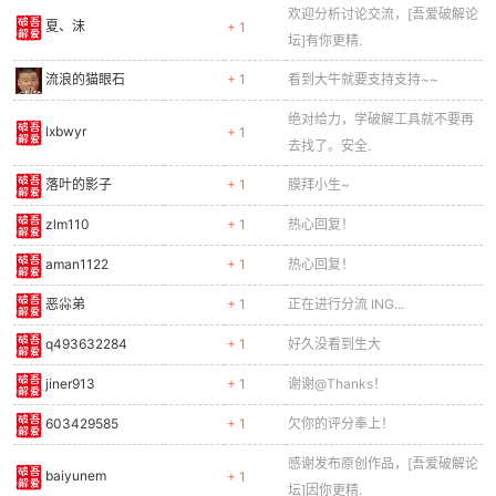
欢迎分析讨论交流，[吾爱破解论
夏、沫
+ 1
坛]有你更精.
流浪的猫眼石
+ 1
看到大牛就要支持支持~~
绝对给力，学破解工具就不要再
lxbwyr
+ 1
去找了。安全.
落叶的影子
+ 1
膜拜小生~
zlm110
+ 1
热心回复！
aman1122
+ 1
热心回复！
恶尛弟
+ 1
正在进行分流 ING...
q493632284
+ 1
好久没看到生大
jiner913
+ 1
谢谢@Thanks！
603429585
+ 1
欠你的评分奉上！
感谢发布原创作品，[吾爱破解论
baiyunem
+ 1
坛]因你更精.