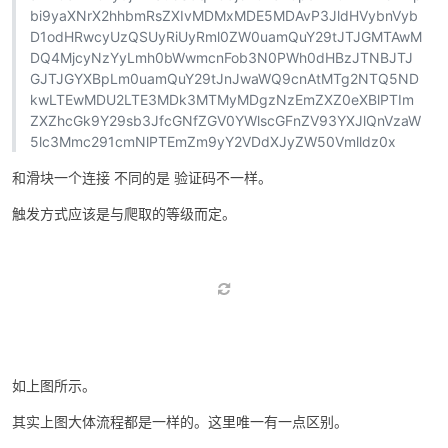
最后通过这些值加密 得到请求参数即可完成滑块。整体流程如下
cfe 点选验证
下面接口网站如下
aHR0cHM6Ly9jZmUubS5qZC5jb20vcHJpdmF0ZWRvbWFp
bi9yaXNrX2hhbmRsZXIvMDMxMDE5MDAvP3JldHVybnVyb
D1odHRwcyUzQSUyRiUyRml0ZW0uamQuY29tJTJGMTAwM
DQ4MjcyNzYyLmh0bWwmcnFob3N0PWh0dHBzJTNBJTJ
GJTJGYXBpLm0uamQuY29tJnJwaWQ9cnAtMTg2NTQ5ND
kwLTEwMDU2LTE3MDk3MTMyMDgzNzEmZXZ0eXBlPTIm
ZXZhcGk9Y29sb3JfcGNfZGV0YWlscGFnZV93YXJlQnVzaW
5lc3Mmc291cmNlPTEmZm9yY2VDdXJyZW50Vmlldz0x