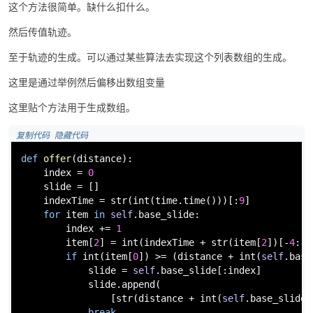
这个方法很简单。缺什么扣什么。
然后传值轨迹。
至于轨迹的生成。可以通过某些算法去实现这个列表数组的生成。
这里是通过举例然后偏移出数组变量
这里贴个方法用于生成数组。
 复制代码
 隐藏代码
def
offer
(
distance
):

    index = 
0
    slide = []

    indexTime = 
str
(
int
(time.time()))[:
9
]

for
 item 
in
self
.base_slide:

        index += 
1
        item[
2
] = 
int
(indexTime + 
str
(item[
2
])[-
4
:])

if
int
(item[
0
]) >= (distance + 
int
(
self
.base
            slide = 
self
.base_slide[:index]

            slide.append(

                [
str
(distance + 
int
(
self
.base_slide[
break