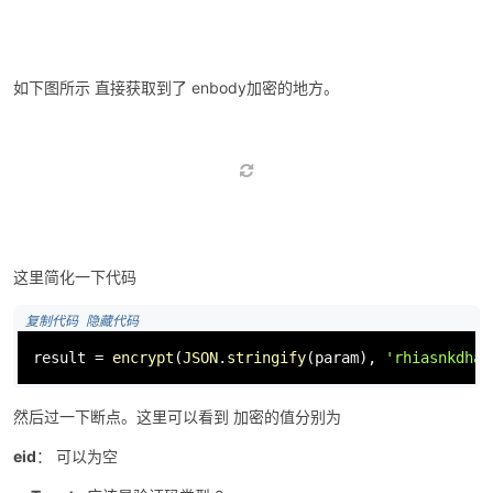
如下图所示 直接获取到了 enbody加密的地方。
这里简化一下代码
 复制代码
 隐藏代码
result = 
encrypt
(
JSON
.
stringify
(param), 
'rhiasnkdhan
然后过一下断点。这里可以看到 加密的值分别为
eid
： 可以为空