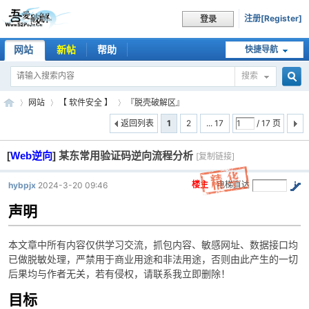
注册[Register]
登录
网站
新帖
帮助
快捷导航
搜索
搜
网站
【 软件安全 】
『脱壳破解区』
返回列表
1
2
... 17
/ 17 页
[
Web逆向
]
某东常用验证码逆向流程分析
索
[复制链接]
吾
»
›
›
楼主
电梯直达
hybpjx
2024-3-20 09:46
声明
本文章中所有内容仅供学习交流，抓包内容、敏感网址、数据接口均
已做脱敏处理，严禁用于商业用途和非法用途，否则由此产生的一切
后果均与作者无关，若有侵权，请联系我立即删除！
目标
爱