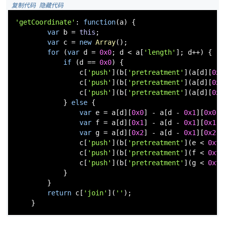
 复制代码
 隐藏代码
'getCoordinate'
: 
function
(
a
) {

var
 b = 
this
;

var
 c = 
new
Array
();

for
 (
var
 d = 
0x0
; d < a[
'length'
]; d++) {

if
 (d == 
0x0
) {

                c[
'push'
](b[
'pretreatment'
](a[d][
0x0
                c[
'push'
](b[
'pretreatment'
](a[d][
0x1
                c[
'push'
](b[
'pretreatment'
](a[d][
0x2
            } 
else
 {

var
 e = a[d][
0x0
] - a[d - 
0x1
][
0x0
];

var
 f = a[d][
0x1
] - a[d - 
0x1
][
0x1
];

var
 g = a[d][
0x2
] - a[d - 
0x1
][
0x2
];

                c[
'push'
](b[
'pretreatment'
](e < 
0xff
                c[
'push'
](b[
'pretreatment'
](f < 
0xff
                c[
'push'
](b[
'pretreatment'
](g < 
0xff
            }

        }

return
 c[
'join'
](
''
);

    }