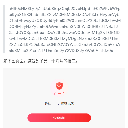
aHR0cHM6Ly9jZmUubS5qZC5jb20vcHJpdmF0ZWRvbWFp
bi9yaXNrX2hhbmRsZXIvMDMxMDE5MDAvP3JldHVybnVyb
D1odHRwcyUzQSUyRiUyRml0ZW0uamQuY29tJTJGMTAwM
DQ4MjcyNzYyLmh0bWwmcnFob3N0PWh0dHBzJTNBJTJ
GJTJGYXBpLm0uamQuY29tJnJwaWQ9cnAtMTg2NTQ5ND
kwLTEwMDU2LTE3MDk3MTMyMDgzNzEmZXZ0eXBlPTIm
ZXZhcGk9Y29sb3JfcGNfZGV0YWlscGFnZV93YXJlQnVzaW
5lc3Mmc291cmNlPTEmZm9yY2VDdXJyZW50Vmlldz0x
如下图页面。这就到了另一个滑块的接口。