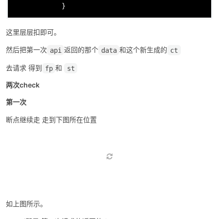
 复制代码
 隐藏代码
function
s
(
t, e, n
) {

var
 r = t

                  , a = o;

                e && (i = e);

return
c
(r, a)

            }
这里层层扣即可。
然后把第一次
返回的那个
和这个新生成的
api
data
ct
去请求 得到
和
fp
st
两次check
第一次