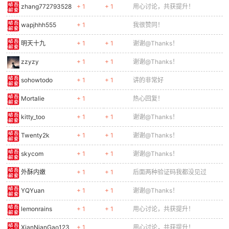
吾爱币
热心值
理由
收起
yayul
+ 1
+ 1
热心回复！
Ashisi
+ 1
+ 1
我很赞同！
zhouxiangpojie
+ 1
+ 1
我很赞同！
xiaogao66
+ 1
+ 1
用心讨论，共获提升！
泰山之鹤
+ 1
用心讨论，共获提升！
zhang772793528
+ 1
+ 1
用心讨论，共获提升！
wapjhhh555
+ 1
我很赞同！
明天十九
+ 1
+ 1
谢谢@Thanks！
zzyzy
+ 1
+ 1
谢谢@Thanks！
sohowtodo
+ 1
+ 1
讲的非常好
Mortalie
+ 1
热心回复！
kitty_too
+ 1
+ 1
谢谢@Thanks！