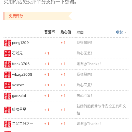
实用的话免费评个分支持一下感谢。
免费评分
po
吾爱币
热心值
理由
收起
peng1209
+ 1
我很赞同！
石淞元
+ 1
热心回复！
frank3706
+ 1
+ 1
谢谢@Thanks！
wbzgz2008
+ 1
+ 1
我很赞同！
ycszez
+ 1
+ 1
热心回复！
jie.
gaozaixi
+ 1
+ 1
热心回复！
鼓励转贴优秀软件安全工具和文
嘻哈星星
+ 1
+ 1
档！
二又二分之一
+ 1
+ 1
谢谢@Thanks！