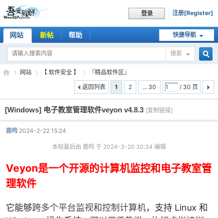
注册[Register]
登录
网站
新帖
帮助
快捷导航
搜索
搜
网站
【 软件安全 】
『精品软件区』
返回列表
1
2
... 30
/ 30 页
[Windows]
电子教室管理软件veyon v4.8.3
索
[复制链接]
吾
»
›
›
鹿鸣
2024-2-22 15:24
本帖最后由 鹿鸣 于 2024-3-20 20:34 编辑
Veyon是一个开源的计算机监控和电子教室管
理软件
它能够
跨多个平台监视和控制计算机
，支持 Linux 和
爱