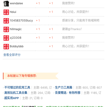
wendalee
+ 1
+ 1
我很赞同！
hbiui
+ 1
用心讨论，共获提升！
1045837055lucy
+ 1
感谢分享，只能用于局域网吧
hillmagic
+ 1
+ 1
谢谢@Thanks！
zj23308
+ 1
+ 1
我很赞同！
Bobbybbb
+ 1
用心讨论，共获提升！
查看全部评分
本帖被以下淘专辑推荐:
·
不可错过的实用工具
|
主题: 6495, 订
·
生产力工具箱
|
主题: 600, 订阅: 607
阅: 3706
·
高效玩机工具合集
|
主题: 264, 订阅:
·
吾爱精选 · 有你所想
|
主题: 1185, 订
467
阅: 333
·
超实用APP
|
主题: 21, 订阅: 0