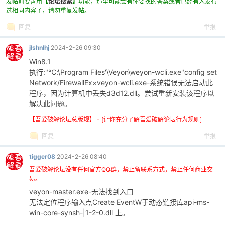
发帖前要善用
【
论坛搜索
】
功能，那里可能会有你要找的答案或者已经有人发布
过相同内容了，请勿重复发帖。
回复
举报
jlshnlhj
2024-2-26 09:30
Win8.1
执行:"℃:\Program Files'\Veyon\weyon-wcli.exe"config set
Network/FirewallEx×veyon-wcli.exe-系统错误无法启动此
程序，因为计算机中丢失d3d12.dll。尝试重新安装该程序以
解决此问题。
【吾爱破解论坛总版规】 - [让你充分了解吾爱破解论坛行为规则]
回复
举报
tigger08
2024-2-26 08:40
吾爱破解论坛没有任何官方QQ群，禁止留联系方式，禁止任何商业交
易。
veyon-master.exe-无法找到入口
无法定位程序输入点Create EventW于动态链接库api-ms-
win-core-synsh-|1-2-0.dll 上。