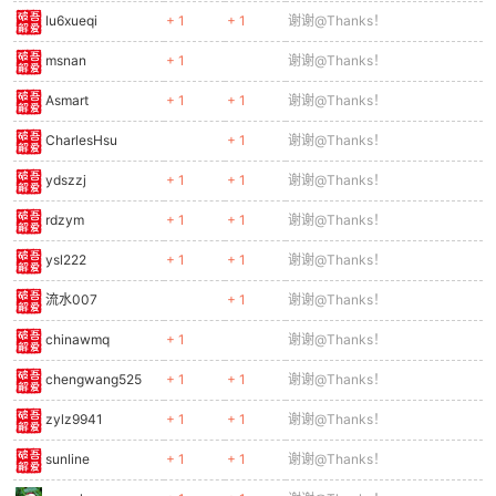
lu6xueqi
+ 1
+ 1
谢谢@Thanks！
msnan
+ 1
谢谢@Thanks！
Asmart
+ 1
+ 1
谢谢@Thanks！
CharlesHsu
+ 1
谢谢@Thanks！
ydszzj
+ 1
+ 1
谢谢@Thanks！
rdzym
+ 1
+ 1
谢谢@Thanks！
ysl222
+ 1
+ 1
谢谢@Thanks！
流水007
+ 1
谢谢@Thanks！
chinawmq
+ 1
谢谢@Thanks！
chengwang525
+ 1
+ 1
谢谢@Thanks！
zylz9941
+ 1
+ 1
谢谢@Thanks！
sunline
+ 1
+ 1
谢谢@Thanks！