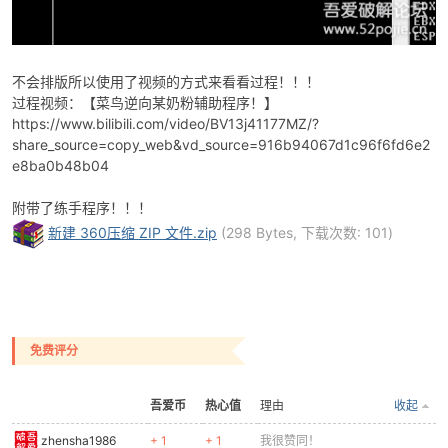
不会排版所以使用了视频的方式来看看过程！！！
过程视频：【菜鸟逆向某奶粉辅助程序！】
https://www.bilibili.com/video/BV13j41177MZ/?
-
share_source=copy_web&vd_source=916b94067d1c96f6fd6e2
e8ba0b48b04
附带了练手程序！！！
新建 360压缩 ZIP 文件.zip
(298 Bytes, 下载次数: 101)
52
免费评分
吾爱币
热心值
理由
收起
zhensha1986
+ 1
+ 1
我很赞同！