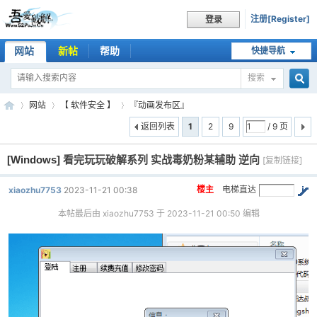
注册[Register]
登录
网站
新帖
帮助
快捷导航
搜索
搜
网站
【 软件安全 】
『动画发布区』
返回列表
1
2
9
/ 9 页
[Windows]
看完玩玩破解系列 实战毒奶粉某辅助 逆向
索
[复制链接]
吾
»
›
›
楼主
电梯直达
xiaozhu7753
2023-11-21 00:38
本帖最后由 xiaozhu7753 于 2023-11-21 00:50 编辑
爱