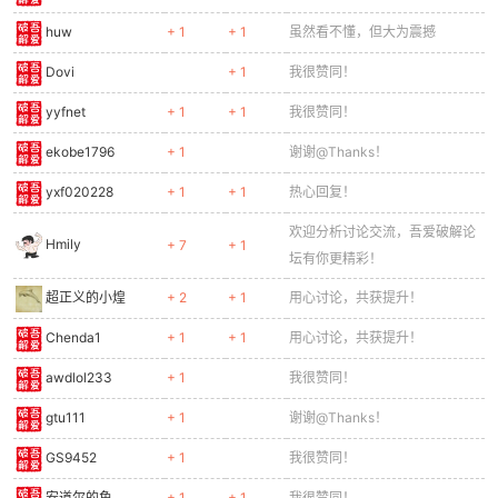
huw
+ 1
+ 1
虽然看不懂，但大为震撼
Dovi
+ 1
我很赞同！
po
yyfnet
+ 1
+ 1
我很赞同！
ekobe1796
+ 1
谢谢@Thanks！
yxf020228
+ 1
+ 1
热心回复！
欢迎分析讨论交流，吾爱破解论
Hmily
+ 7
+ 1
坛有你更精彩！
超正义的小煌
+ 2
+ 1
用心讨论，共获提升！
jie.
Chenda1
+ 1
+ 1
用心讨论，共获提升！
awdlol233
+ 1
我很赞同！
gtu111
+ 1
谢谢@Thanks！
GS9452
+ 1
我很赞同！
安道尔的鱼
+ 1
+ 1
我很赞同！