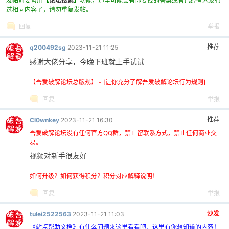
发帖前要善用
【
论坛搜索
】
功能，那里可能会有你要找的答案或者已经有人发布
过相同内容了，请勿重复发帖。
回复
举报
推荐
q200492sg
2023-11-21 11:25
感谢大佬分享，今晚下班就上手试试
【吾爱破解论坛总版规】 - [让你充分了解吾爱破解论坛行为规则]
回复
举报
推荐
Cl0wnkey
2023-11-21 16:30
吾爱破解论坛没有任何官方QQ群，禁止留联系方式，禁止任何商业交
易。
视频对新手很友好
如何升级？如何获得积分？积分对应解释说明！
回复
举报
沙发
tulei2522563
2023-11-21 11:03
《站点帮助文档》有什么问题来这里看看吧，这里有你想知道的内容！