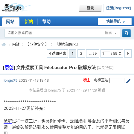
注册[Register]
登录
网站
新帖
帮助
快捷导航
搜索
搜
网站
【 软件安全 】
『脱壳破解区』
返回列表
1
2
... 59
/ 59 页
[
原创
]
文件搜索工具 FileLocator Pro 破解方法
索
[复制链接]
吾
»
›
›
楼主
电梯直达
longs75
2023-11-18 19:48
本帖最后由 longs75 于 2023-11-29 14:29 编辑
*************************
2023-11-27更新补充：
破解
过程一波三折，也感谢pojieit、云烟成雨 等吾友的不断测试与反
馈，最终破解是达到永久使用完整功能的目的了，也就是无限期试
爱
用。