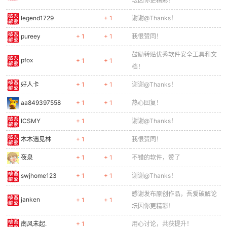
坛因你更精彩！
legend1729
+ 1
谢谢@Thanks！
pureey
+ 1
+ 1
我很赞同！
鼓励转贴优秀软件安全工具和文
pfox
+ 1
+ 1
档！
好人卡
+ 1
+ 1
谢谢@Thanks！
aa849397558
+ 1
+ 1
热心回复！
ICSMY
+ 1
谢谢@Thanks！
木木遇见林
+ 1
我很赞同！
夜泉
+ 1
+ 1
不错的软件，赞了
swjhome123
+ 1
+ 1
谢谢@Thanks！
感谢发布原创作品，吾爱破解论
janken
+ 1
+ 1
坛因你更精彩！
南风未起.
+ 1
用心讨论，共获提升！