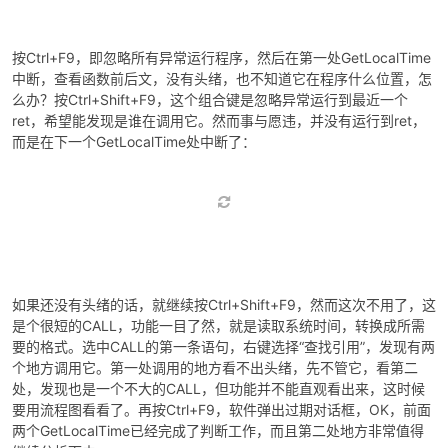
按Ctrl+F9，即忽略所有异常运行程序，然后在第一处GetLocalTime
中断，查看函数前后文，没有头绪，也不知道它在程序什么位置，怎
么办？按Ctrl+Shift+F9，这个组合键是忽略异常运行到最近一个
ret，希望能发现是谁在调用它。然而事与愿违，并没有运行到ret，
而是在下一个GetLocalTime处中断了：
如果还没有头绪的话，就继续按Ctrl+Shift+F9，然而这次不用了，这
是个很短的CALL，功能一目了然，就是读取系统时间，转换成所需
要的格式。选中CALL的第一条语句，右键选择“查找引用”，发现有两
个地方调用它。第一处调用的地方看不出头绪，先不管它，看第二
处，发现也是一个不大的CALL，但功能并不能直观看出来，这时候
要用流程图看看了。再按Ctrl+F9，软件弹出过期对话框，OK，前面
两个GetLocalTime已经完成了判断工作，而且第二处地方非常值得