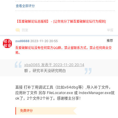
查看全部评分
【吾爱破解论坛总版规】 - [让你充分了解吾爱破解论坛行为规则]
回复
举报
推荐
zxd6688
2023-11-20 20:55
吾爱破解论坛没有任何官方QQ群，禁止留联系方式，禁止任何商业交
易。
xbs0065 发表于 2023-11-20 20:14
额 ，研究半天没研究明白
直接 打补丁用调试工具（比如x64dbg等）,导入补丁文件，
应用补丁文件 另存 FileLocator.exe 或 IndexManager.exe就
ok了，2个文件2个补丁。感谢楼主分享！
免费评分