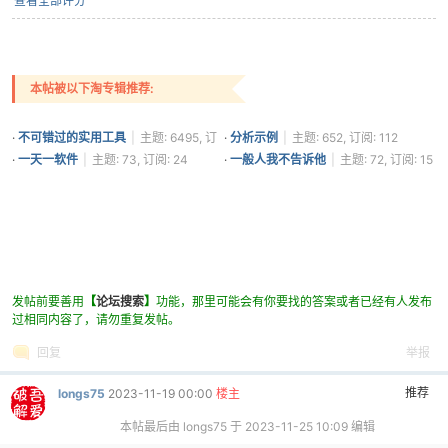
查看全部评分
本帖被以下淘专辑推荐:
·
不可错过的实用工具
|
主题: 6495, 订
·
分析示例
|
主题: 652, 订阅: 112
阅: 3706
·
一天一软件
|
主题: 73, 订阅: 24
·
一般人我不告诉他
|
主题: 72, 订阅: 15
发帖前要善用
【
论坛搜索
】
功能，那里可能会有你要找的答案或者已经有人发布
过相同内容了，请勿重复发帖。
回复
举报
推荐
longs75
2023-11-19 00:00
楼主
本帖最后由 longs75 于 2023-11-25 10:09 编辑