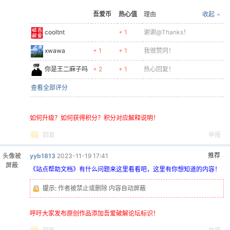
吾爱币
热心值
理由
收起
cooltnt
+ 1
谢谢@Thanks！
xwawa
+ 1
+ 1
我很赞同！
你是王二麻子吗
+ 2
+ 1
热心回复！
查看全部评分
如何升级？如何获得积分？积分对应解释说明！
回复
举报
推荐
头像被
yyb1813
2023-11-19 17:41
屏蔽
《站点帮助文档》有什么问题来这里看看吧，这里有你想知道的内容！
提示:
作者被禁止或删除 内容自动屏蔽
呼吁大家发布原创作品添加吾爱破解论坛标识！