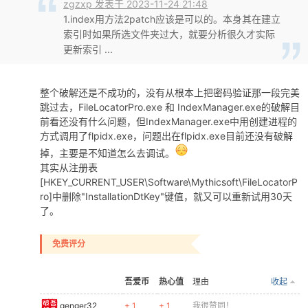
zgzxp 发表于 2023-11-24 21:48
1.index用方法2patch应该是可以的。本身其在建立
索引时如果所选文件夹过大，就要分析很久才实际
更新索引 ...
整个破解还是不成功的，没有从根本上把密码验证那一段完美
跳过去，FileLocatorPro.exe 和 IndexManager.exe的破解目
前看还没有什么问题，但IndexManager.exe中用创建进程的
方式调用了flpidx.exe，问题出在flpidx.exe目前还没有破解
掉，主要是不知道怎么去调试。
其实从注册表
[HKEY_CURRENT_USER\Software\Mythicsoft\FileLocatorP
ro]中删除"InstallationDtKey"键值，就又可以重新试用30天
了。
免费评分
吾爱币
热心值
理由
收起
genger32
+ 1
+ 1
我很赞同！