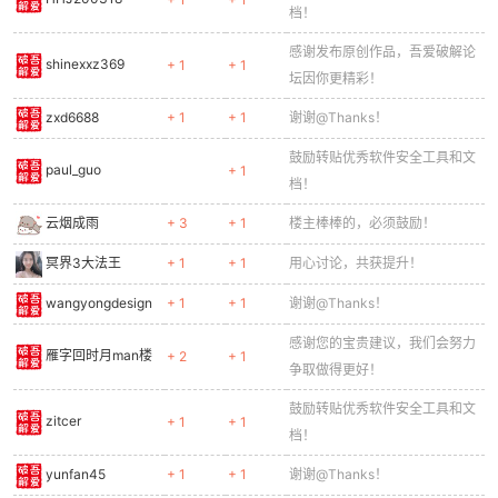
档！
感谢发布原创作品，吾爱破解论
shinexxz369
+ 1
+ 1
坛因你更精彩！
zxd6688
+ 1
+ 1
谢谢@Thanks！
鼓励转贴优秀软件安全工具和文
paul_guo
+ 1
档！
云烟成雨
+ 3
+ 1
楼主棒棒的，必须鼓励！
冥界3大法王
+ 1
+ 1
用心讨论，共获提升！
wangyongdesign
+ 1
+ 1
谢谢@Thanks！
感谢您的宝贵建议，我们会努力
雁字回时月man楼
+ 2
+ 1
争取做得更好！
鼓励转贴优秀软件安全工具和文
zitcer
+ 1
+ 1
档！
yunfan45
+ 1
+ 1
谢谢@Thanks！