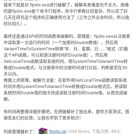
接来下就是对 flpidx.exe进行破解了，破解本身难度也不太大，困难
的是flpidx.exe是个命令行程序，命令行参数比较复杂，所以花了好
几天在研究这个程序的正确使用方法了（工作之外业余时间，所以拖
的比较久）。
最终还是通过API的时间函数来破解的。原理是：flpidx.exe从注册表
中读取第一次运行的时间（一个加密的Double数值），然后用
VariantTimeToSystemTime转换“年、月、星期、日……“格式（拦截
这个API函数，可以知道注册时间的Double值）。然后用
GetLocalTime函数读取系统时间，用SystemTimeToVariantTime转
换成Double格式，与注册表中的注册时间进行比较，判断是否在30
天以内。
根据上述原理，破解方法是：在软件用GetLocalTime函数读取系统
时间并用SystemTimeToVariantTime转换成Double格式后，把读取
系统时间Double值的指令改成读取注册时间Double值，从而完成破
解。
有时间再整理详细步骤吧，先把破解补丁放出来，提供大家测试，感
谢吾友们的反馈，让我也学到了很多知识！
列表管理器补丁：
flpidx.rar
(246 Bytes, 下载次数: 483)