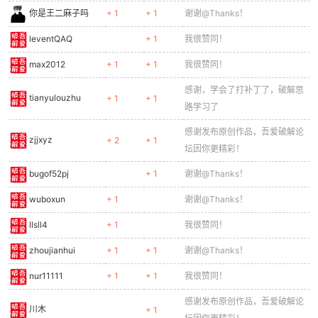
你是王二麻子吗
+ 1
+ 1
谢谢@Thanks！
leventQAQ
+ 1
我很赞同！
max2012
+ 1
+ 1
我很赞同！
感谢，学会了打补丁了，破解思
tianyulouzhu
+ 1
+ 1
路学习了
感谢发布原创作品，吾爱破解论
zjjxyz
+ 2
+ 1
坛因你更精彩！
bugof52pj
+ 1
谢谢@Thanks！
wuboxun
+ 1
谢谢@Thanks！
llsll4
+ 1
我很赞同！
zhoujianhui
+ 1
+ 1
谢谢@Thanks！
nur11111
+ 1
+ 1
我很赞同！
感谢发布原创作品，吾爱破解论
川木
+ 1