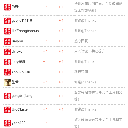
感谢发布原创作品，吾爱破解论
竹轩
+ 1
+ 1
坛因你更精彩！
gaojie111119
+ 1
谢谢@Thanks！
HKZhangbaohua
+ 1
谢谢@Thanks！
BmapA
+ 1
+ 1
热心回复！
dyjpxc
+ 1
+ 1
用心讨论，共获提升！
jerry685
+ 1
+ 1
谢谢@Thanks！
zhoukou001
+ 1
我很赞同！
笙若
+ 1
+ 1
谢谢@Thanks！
鼓励转贴优秀软件安全工具和文
gongbaijiang
+ 1
档！
UroCluster
+ 1
+ 1
谢谢@Thanks！
鼓励转贴优秀软件安全工具和文
yeah123
+ 1
档！