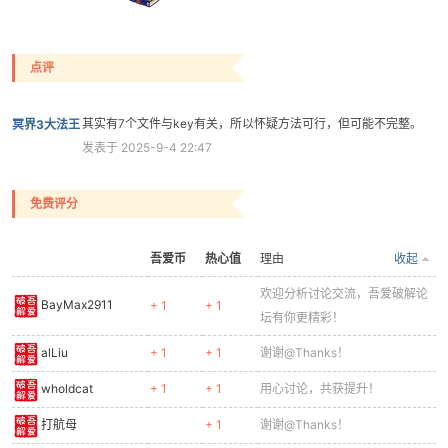
点评
其实有7个文件与key有关，所以怀疑方法可行，但可能不完整。
冥界3大法王
发表于 2025-9-4 22:47
免费评分
吾爱币
热心值
理由
收起
欢迎分析讨论交流，吾爱破解论
BayMax2911
+ 1
+ 1
坛有你更精彩！
alLiu
+ 1
+ 1
谢谢@Thanks！
wholdcat
+ 1
+ 1
用心讨论，共获提升！
打航母
+ 1
谢谢@Thanks！