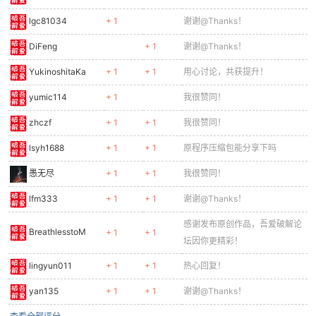
lgc81034
+ 1
谢谢@Thanks！
DiFeng
+ 1
谢谢@Thanks！
YukinoshitaKa
+ 1
+ 1
用心讨论，共获提升！
yumic114
+ 1
我很赞同！
zhczf
+ 1
+ 1
我很赞同！
lsyh1688
+ 1
+ 1
原程序压缩包能分享下吗
愚无尽
+ 1
+ 1
我很赞同！
lfm333
+ 1
+ 1
谢谢@Thanks！
感谢发布原创作品，吾爱破解论
BreathlesstoM
+ 1
+ 1
坛因你更精彩！
lingyun011
+ 1
+ 1
热心回复！
yan135
+ 1
+ 1
谢谢@Thanks！