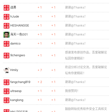
战勇
+ 1
+ 1
谢谢@Thanks！
hJude
+ 1
+ 1
谢谢@Thanks！
HESHANGGE
+ 1
+ 1
谢谢@Thanks！
海天一色001
+ 1
+ 1
谢谢@Thanks！
damico
+ 1
+ 1
谢谢@Thanks！
感谢发布原创作品，吾爱破解论
9chengwo
+ 1
+ 1
坛因你更精彩！
欢迎分析讨论交流，吾爱破解论
Hmily
+ 7
+ 1
坛有你更精彩！
fangchang819
+ 2
+ 1
谢谢@Thanks！
ultraesp
+ 1
+ 1
我很赞同！
kanglong
+ 1
+ 1
谢谢@Thanks！
鼓励转贴优秀软件安全工具和文
HHJ200318
+ 1
+ 1