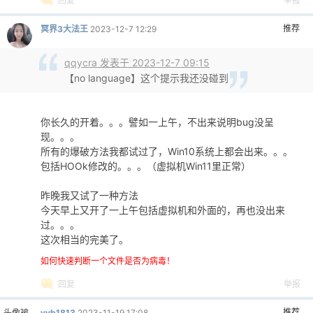
回复
举报
推荐
冥界3大法王
2023-12-7 12:29
qqycra 发表于 2023-12-7 09:15
【no language】这个提示我还没碰到
你长久的开着。。。譬如一上午，不出来说明bug没呈
现。。。
所有的爆破方法我都试过了，Win10系统上都会出来。。。
包括HOOk修改的。。。（虚拟机Win11里正常）
昨晚我又试了一种方法
今天早上又开了一上午包括虚拟机和外面的，再也没出来
过。。。
这次相当的完美了。
如何快速判断一个文件是否为病毒！
回复
举报
推荐
头像被
yyb1813
2023-11-19 17:08