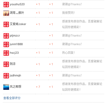
youshu520
+ 1
+ 1
谢谢@Thanks！
凋零灬枫叶
+ 1
+ 1
我很赞同！
感谢发布原创作品，吾爱破解论
艾爱姆Joker
+ 1
+ 1
坛因你更精彩！
ptjmzcr
+ 1
谢谢@Thanks！
junm1888
+ 1
谢谢@Thanks！
hscj23
+ 1
+ 1
热心回复！
感谢发布原创作品，吾爱破解论
阴凉
+ 1
+ 1
坛因你更精彩！
jsdhmqh
+ 1
+ 1
谢谢@Thanks！
感谢发布原创作品，吾爱破解论
风之暇想
+ 7
+ 1
坛因你更精彩！
查看全部评分