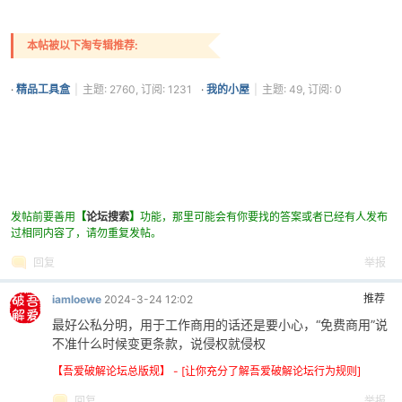
本帖被以下淘专辑推荐:
·
精品工具盒
|
主题: 2760, 订阅: 1231
·
我的小屋
|
主题: 49, 订阅: 0
发帖前要善用
【
论坛搜索
】
功能，那里可能会有你要找的答案或者已经有人发布
过相同内容了，请勿重复发帖。
回复
举报
推荐
iamloewe
2024-3-24 12:02
最好公私分明，用于工作商用的话还是要小心，“免费商用”说
不准什么时候变更条款，说侵权就侵权
【吾爱破解论坛总版规】 - [让你充分了解吾爱破解论坛行为规则]
回复
举报