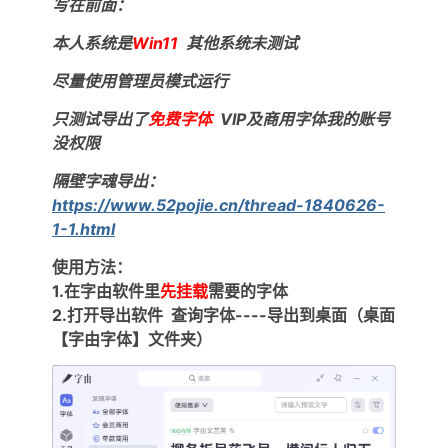
写在前面：
本人系统是
Win11
其他系统未测试
尽量使用管理员模式运行
只测试导出了
免费字体
VIP及商用字体我的账号
没权限
隔壁字魂导出：
破
https://www.52pojie.cn/thread-1840626-
1-1.html
使用方法：
1.在字由软件里
先挂载
需要的字体
2.打开导出软件 查询字体----导出到桌面（桌面
【字由字体】文件夹）
解