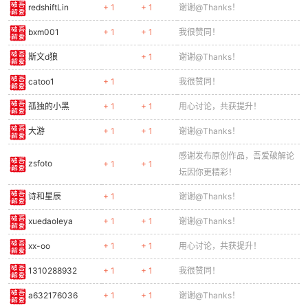
redshiftLin
+ 1
+ 1
谢谢@Thanks！
cn
bxm001
+ 1
+ 1
我很赞同！
斯文d狼
+ 1
谢谢@Thanks！
catoo1
+ 1
我很赞同！
孤独的小黑
+ 1
+ 1
用心讨论，共获提升！
大游
+ 1
+ 1
谢谢@Thanks！
感谢发布原创作品，吾爱破解论
zsfoto
+ 1
+ 1
坛因你更精彩！
诗和星辰
+ 1
谢谢@Thanks！
xuedaoleya
+ 1
+ 1
谢谢@Thanks！
xx-oo
+ 1
+ 1
用心讨论，共获提升！
1310288932
+ 1
+ 1
我很赞同！
a632176036
+ 1
+ 1
谢谢@Thanks！