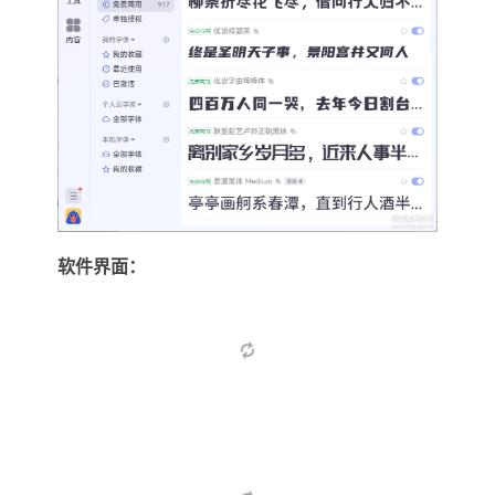
-
软件界面：
52