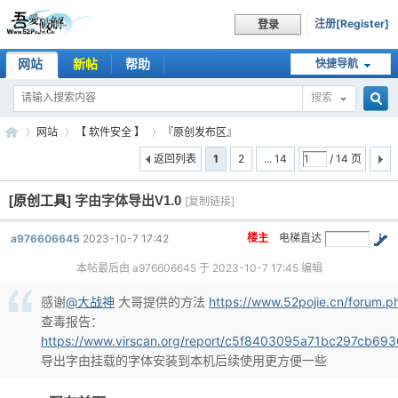
注册[Register]
登录
网站
新帖
帮助
快捷导航
搜索
搜
网站
【 软件安全 】
『原创发布区』
返回列表
1
2
... 14
/ 14 页
[原创工具]
字由字体导出V1.0
索
[复制链接]
吾
»
›
›
楼主
电梯直达
a976606645
2023-10-7 17:42
本帖最后由 a976606645 于 2023-10-7 17:45 编辑
感谢
@大战神
大哥提供的方法
https://www.52pojie.cn/forum
查毒报告：
https://www.virscan.org/report/c5f8403095a71bc297cb6
导出字由挂载的字体安装到本机后续使用更方便一些
爱