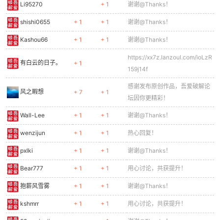
Li95270
+ 1
谢谢@Thanks！
shishi0655
+ 1
+ 1
谢谢@Thanks！
Kashou66
+ 1
+ 1
谢谢@Thanks！
https://xx7z.lanzoul.com/ioLzR
有白云的日子。
+ 1
159j14f
感谢发布原创作品，吾爱破解论
风之暇想
+ 7
+ 1
坛因你更精彩！
Wall-Lee
+ 1
+ 1
谢谢@Thanks！
wenzijun
+ 1
+ 1
热心回复！
pxlki
+ 1
+ 1
谢谢@Thanks！
Bear777
+ 1
+ 1
用心讨论，共获提升！
抱薪风雪雾
+ 1
+ 1
谢谢@Thanks！
kshmrr
+ 1
+ 1
用心讨论，共获提升！