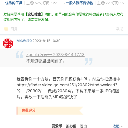
·
优秀的工具
|
主题: 575, 订阅: 127
·
一般人我不告诉他
|
主题: 72, 订阅: 15
发帖前要善用
【
论坛搜索
】
功能，那里可能会有你要找的答案或者已经有人发布
过相同内容了，请勿重复发帖。
回复
举报
MaWei70
2023-8-15 10:30
zgcoln 发表于 2023-8-14 17:13
不知道哪里出问题了，
我告诉你一个方法，首先你抓包获得URL，然后你把连接中
https://finder.video.qq.com/251/20302/stodownload?
的...../20302/......改成/20304/，下载下来是一张JPG的图
片，再改一下后缀为MP4就解决了
免费评分
吾爱币
热心值
理由
收起