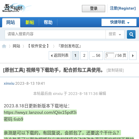
注册[Register]
登录
网站
新帖
帮助
快捷导航
搜索
搜
网站
【 软件安全 】
『原创发布区』
返回列表
1
2
... 56
/ 56 页
[原创工具]
视频号下载助手，配合抓包工具使用。
索
[复制链接]
吾
»
›
›
xinxiu
2023-8-13 19:41
本帖最后由 xinxiu 于 2023-8-18 11:36 编辑
2023.8.18日更新新版本下载地址：
https://wwyz.lanzoul.com/iQiix15pdf3i
密码:6sb9
亲测是可以下载的，有回复说，会抓包了，还要这个干什么？
爱