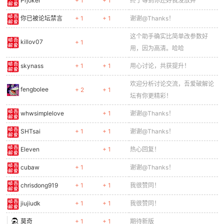
Prjoker
+ 1
+ 1
终于等到你还好我没放弃
你已被论坛禁言
+ 1
+ 1
谢谢@Thanks！
这个助手确实比简单改参数好
killov07
+ 1
用，因为高清。哈哈
skynass
+ 1
+ 1
用心讨论，共获提升！
欢迎分析讨论交流，吾爱破解论
fengbolee
+ 2
+ 1
坛有你更精彩！
whwsimplelove
+ 1
谢谢@Thanks！
SHTsai
+ 1
+ 1
谢谢@Thanks！
Eleven
+ 1
热心回复！
cubaw
+ 1
谢谢@Thanks！
chrisdong919
+ 1
+ 1
我很赞同！
jiujiudk
+ 1
+ 1
我很赞同！
莫奇
+ 1
+ 1
期待新版