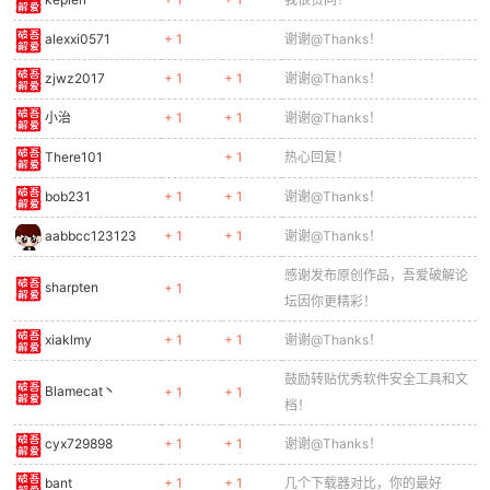
alexxi0571
+ 1
谢谢@Thanks！
zjwz2017
+ 1
+ 1
谢谢@Thanks！
小治
+ 1
+ 1
谢谢@Thanks！
There101
+ 1
热心回复！
bob231
+ 1
+ 1
谢谢@Thanks！
aabbcc123123
+ 1
+ 1
谢谢@Thanks！
感谢发布原创作品，吾爱破解论
sharpten
+ 1
坛因你更精彩！
xiaklmy
+ 1
+ 1
谢谢@Thanks！
鼓励转贴优秀软件安全工具和文
Blamecat丶
+ 1
+ 1
档！
cyx729898
+ 1
+ 1
谢谢@Thanks！
bant
+ 1
+ 1
几个下载器对比，你的最好