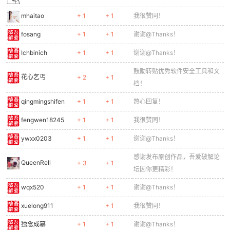
mhaitao
+ 1
+ 1
我很赞同！
fosang
+ 1
+ 1
谢谢@Thanks！
Ichbinich
+ 1
+ 1
谢谢@Thanks！
鼓励转贴优秀软件安全工具和文
花心乞丐
+ 2
+ 1
档！
qingmingshifen
+ 1
+ 1
热心回复！
fengwen18245
+ 1
+ 1
我很赞同！
ywxx0203
+ 1
+ 1
谢谢@Thanks！
感谢发布原创作品，吾爱破解论
QueenRell
+ 3
+ 1
坛因你更精彩！
wqx520
+ 1
+ 1
谢谢@Thanks！
xuelong911
+ 1
我很赞同！
独念成慕
+ 1
+ 1
谢谢@Thanks！