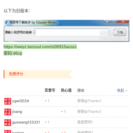
以下为旧版本：
cn
https://wwyz.lanzoul.com/iz06915acszc
密码:d6cp
免费评分
吾爱币
热心值
理由
收起
ygwl2024
+ 1
谢谢@Thanks！
jixang
+ 1
谢谢@Thanks！
guowang123321
+ 1
我很赞同！
keplerr
+ 1
+ 1
我很赞同！