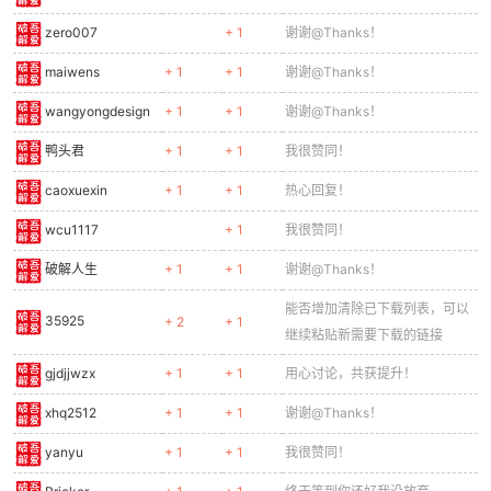
zero007
+ 1
谢谢@Thanks！
maiwens
+ 1
+ 1
谢谢@Thanks！
wangyongdesign
+ 1
+ 1
谢谢@Thanks！
鸭头君
+ 1
+ 1
我很赞同！
caoxuexin
+ 1
+ 1
热心回复！
wcu1117
+ 1
我很赞同！
破解人生
+ 1
+ 1
谢谢@Thanks！
能否增加清除已下载列表，可以
35925
+ 2
+ 1
继续粘贴新需要下载的链接
gjdjjwzx
+ 1
+ 1
用心讨论，共获提升！
xhq2512
+ 1
+ 1
谢谢@Thanks！
yanyu
+ 1
+ 1
我很赞同！