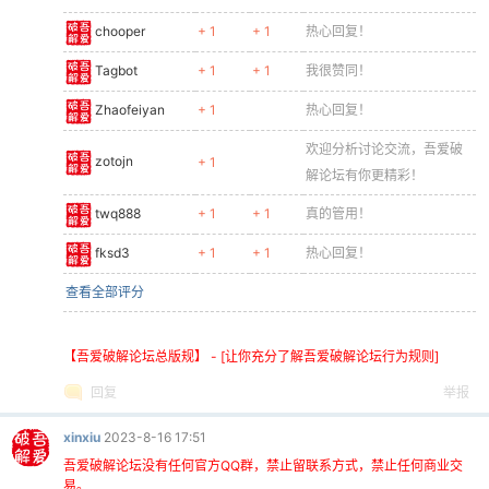
chooper
+ 1
+ 1
热心回复！
Tagbot
+ 1
+ 1
我很赞同！
Zhaofeiyan
+ 1
热心回复！
欢迎分析讨论交流，吾爱破
zotojn
+ 1
解论坛有你更精彩！
twq888
+ 1
+ 1
真的管用！
fksd3
+ 1
+ 1
热心回复！
查看全部评分
【吾爱破解论坛总版规】 - [让你充分了解吾爱破解论坛行为规则]
回复
举报
xinxiu
2023-8-16 17:51
吾爱破解论坛没有任何官方QQ群，禁止留联系方式，禁止任何商业交
易。