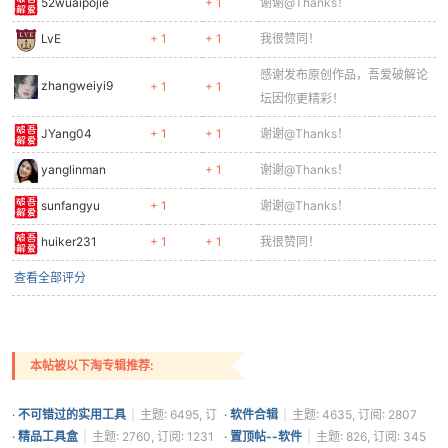
52wuaipojie
+ 1
谢谢@Thanks！
LvE
+ 1
+ 1
我很赞同！
感谢发布原创作品，吾爱破解论
zhangweiyi9
+ 1
+ 1
坛因你更精彩！
JYang04
+ 1
+ 1
谢谢@Thanks！
yanglinman
+ 1
谢谢@Thanks！
sunfangyu
+ 1
谢谢@Thanks！
huiker231
+ 1
+ 1
我很赞同！
查看全部评分
本帖被以下淘专辑推荐:
·
不可错过的实用工具
|
主题: 6495, 订
·
软件合辑
|
主题: 4635, 订阅: 2807
阅: 3707
·
精品工具盒
|
主题: 2760, 订阅: 1231
·
置顶帖--软件
|
主题: 826, 订阅: 345