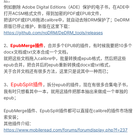
后，
例如删除 Adobe Digital Editions（ADE）保护的电子书，在ADE中
打开ACSM格式文件，得到加密的PDF或EPUB文件，
把该PDF或EPUB拖进calibre中，就自动去除DRM保护了；DeDRM
原版已停止维护，新版在这里下载：
https://github.com/noDRM/DeDRM_tools/releases
2、
EpubMerge插件
，合并多个EPUB的插件，有时候我要把10多个
docx文档或txt文本合成一个文档，
破
就把这些文档拖入calibre中，批量转换成epub格式，然后把这些
epub合并，把合并后的epub重新转换成docx或txt格式，
关于合并文档还有很多方法，这里只是说其中一种而已；
EpubSplit插件
3、
，拆分epub的插件，现在有很多合集电子书，
我有时只想看其中一本，就用这插件把那本抽出来做成一个单独的
epub；
EpubMerge插件、EpubSplit插件都可以直接在calibre的插件市场搜
索安装；
解
其他插件介绍：
https://www.mobileread.com/forums/forumdisplay.php?f=237