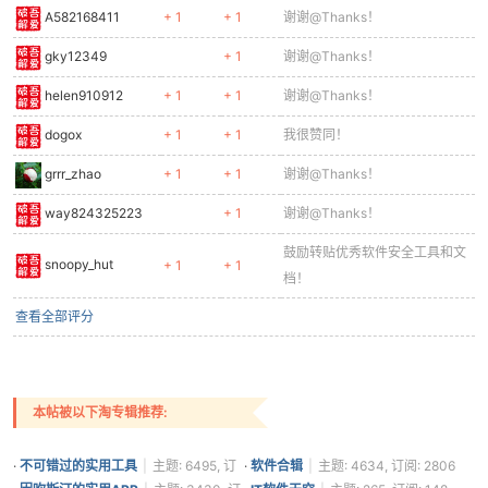
A582168411
+ 1
+ 1
谢谢@Thanks！
gky12349
+ 1
谢谢@Thanks！
helen910912
+ 1
+ 1
谢谢@Thanks！
dogox
+ 1
+ 1
我很赞同！
grrr_zhao
+ 1
+ 1
谢谢@Thanks！
way824325223
+ 1
谢谢@Thanks！
鼓励转贴优秀软件安全工具和文
snoopy_hut
+ 1
+ 1
档！
查看全部评分
本帖被以下淘专辑推荐:
·
不可错过的实用工具
|
主题: 6495, 订
·
软件合辑
|
主题: 4634, 订阅: 2806
阅: 3707