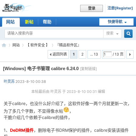
注册[Register]
登录
网站
新帖
帮助
快捷导航
搜索
搜
网站
【 软件安全 】
『精品软件区』
返回列表
1
2
... 13
/ 13 页
[Windows]
电子书管理 calibre 6.24.0
索
[复制链接]
吾
»
›
›
叶灵苏
2023-8-10 00:38
本帖最后由 叶灵苏 于 2023-8-10 00:31 编辑
关于calibre，也没什么好介绍了，这软件好像一两个月就更新一次，
为了多几个字数，不显得像水帖
，
干脆介绍几个依赖于calibre的插件，
1、
DeDRM插件
，删除电子书DRM保护的插件，calibre安装该插件
爱