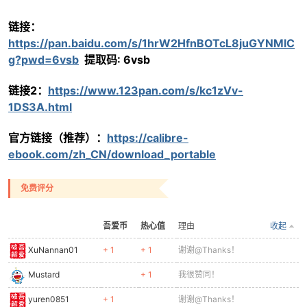
链接：
https://pan.baidu.com/s/1hrW2HfnBOTcL8juGYNMlC
g?pwd=6vsb
提取码: 6vsb
po
链接2：
https://www.123pan.com/s/kc1zVv-
1DS3A.html
官方链接（推荐）：
https://calibre-
ebook.com/zh_CN/download_portable
免费评分
jie.
吾爱币
热心值
理由
收起
XuNannan01
+ 1
+ 1
谢谢@Thanks！
Mustard
+ 1
我很赞同！
yuren0851
+ 1
谢谢@Thanks！