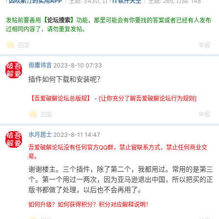
·
因吹斯汀的实用APP
|
主题: 3430, 订
·
IT软件天空
|
主题: 265, 订阅: 148
阅: 1361
发帖前要善用
【
论坛搜索
】
功能，那里可能会有你要找的答案或者已经有人发布
过相同内容了，请勿重复发帖。
回复
举报
毋庸讳言
2023-8-10 07:33
插件如何下载和安装呢？
【吾爱破解论坛总版规】 - [让你充分了解吾爱破解论坛行为规则]
回复
举报
水月居士
2023-8-11 14:47
吾爱破解论坛没有任何官方QQ群，禁止留联系方式，禁止任何商业交
易。
谢谢楼主。三个插件，除了第二个，我都用过。常用的是第三
个。第一个用过一两次，因为亚马逊退出中国，所以把买的正
版书都做了处理，以后也不会再用了。
如何升级？如何获得积分？积分对应解释说明！