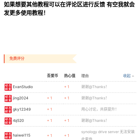
如果想要其他教程可以在评论区进行反馈 有空我就会
发更多使用教程！
免费评分
吾爱币
热心值
理由
收起
EvanStudio
+ 1
谢谢@Thanks！
jing2024
+ 1
+ 1
谢谢@Thanks！
gky12349
+ 1
用心讨论，共获提升！
rbj520
+ 1
+ 1
谢谢@Thanks！
synology drive server 无法安装
haiwei115
+ 1
+ 1
此套件