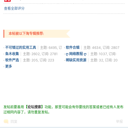
查看全部评分
本帖被以下淘专辑推荐:
·
不可错过的实用工具
|
主题: 6495, 订
·
软件合辑
|
主题: 4634, 订阅: 2807
阅: 3707
·
鱼木收集
|
主题: 2602, 订阅: 2781
·
ღ 网络教程 ღ
|
主题: 1037, 订阅:
2019
·
软件严选
|
主题: 205, 订阅: 223
·
稀缺实用资源
|
主题: 32, 订阅: 20
·
更多
发帖前要善用
【
论坛搜索
】
功能，那里可能会有你要找的答案或者已经有人发布
过相同内容了，请勿重复发帖。
回复
举报