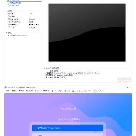
po
jie.