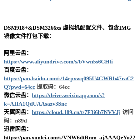
DSM918+&DSM3266xs 虚拟机配置文件、包含IMG
镜像文件打包下载：
阿里云盘
：
https://www.aliyundrive.com/s/bVwn5s6CHti
百度云盘
：
https://pan.baidu.com/s/14rpxwq095U4GWRb47raC2
Q?pwd=64cc
提取码：64cc
微信云盘
：
https://drive.weixin.qq.com/s?
k=AIIA1QdUAAsazv3Sne
天翼网盘
：
https://cloud.189.cn/t/7F3i6b7NVVJj
访问
码：n89d
迅雷网盘
：
https://pan.xunlei.com/s/VNW6dtRnm_ajAAAQeYu22