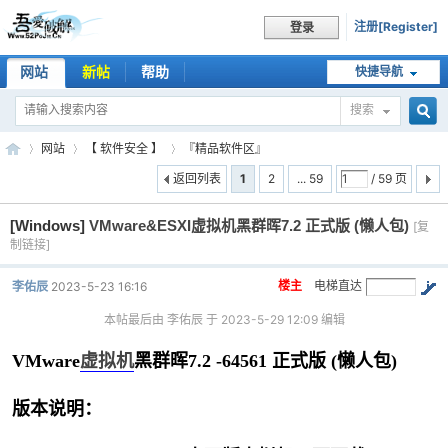
注册[Register]
登录
网站
新帖
帮助
快捷导航
搜索
搜
网站
【 软件安全 】
『精品软件区』
返回列表
1
2
... 59
/ 59 页
[Windows]
VMware&ESXI虚拟机黑群晖7.2 正式版 (懒人包)
索
[复
吾
»
›
›
制链接]
楼主
电梯直达
李佑辰
2023-5-23 16:16
本帖最后由 李佑辰 于 2023-5-29 12:09 编辑
VMware
虚拟机
黑群晖7.2 -64561 正式版 (懒人包)
版本说明：
爱