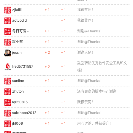
zjiaiiii
+ 1
+ 1
我很赞同！
aotuodidi
+ 1
我很赞同！
冬日可爱~
+ 1
+ 1
谢谢@Thanks！
默小熙
+ 1
+ 1
谢谢@Thanks！
jessin
+ 2
+ 1
谢谢大佬！
鼓励转贴优秀软件安全工具和文
fred5731587
+ 2
+ 1
档！
sunline
+ 1
+ 1
谢谢@Thanks！
zhuton
+ 1
+ 1
还有更高的版本吗？谢谢
lq850815
+ 1
我很赞同！
suixinppo2012
+ 1
+ 1
谢谢@Thanks！
jhl009
+ 1
+ 1
用心讨论，共获提升！