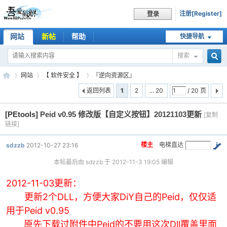
注册[Register]
登录
网站
新帖
帮助
快捷导航
搜索
搜
网站
【 软件安全 】
『逆向资源区』
返回列表
1
2
... 20
/ 20 页
[PEtools]
Peid v0.95 修改版【自定义按钮】20121103更新
索
[复制
吾
»
›
›
链接]
楼主
电梯直达
sdzzb
2012-10-27 23:16
本帖最后由 sdzzb 于 2012-11-3 19:05 编辑
2012-11-03更新：
更新2个DLL，方便大家DiY自己的Peid，仅仅适
用于Peid v0.95
爱
原先下载过附件中Peid的不要用这次Dll覆盖里面