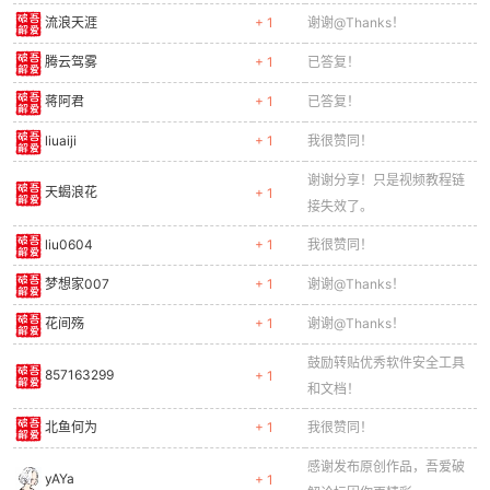
流浪天涯
+ 1
谢谢@Thanks！
腾云驾雾
+ 1
已答复！
蒋阿君
+ 1
已答复！
liuaiji
+ 1
我很赞同！
谢谢分享！只是视频教程链
天蝎浪花
+ 1
接失效了。
liu0604
+ 1
我很赞同！
梦想家007
+ 1
谢谢@Thanks！
花间殇
+ 1
谢谢@Thanks！
鼓励转贴优秀软件安全工具
857163299
+ 1
和文档！
北鱼何为
+ 1
我很赞同！
感谢发布原创作品，吾爱破
yAYa
+ 1