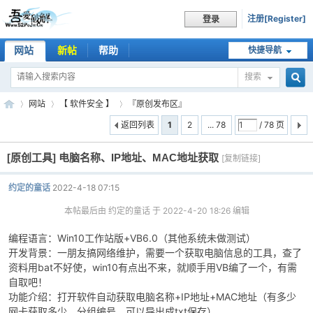
注册[Register]
登录
网站
新帖
帮助
快捷导航
搜索
搜
网站
【 软件安全 】
『原创发布区』
返回列表
1
2
... 78
/ 78 页
[原创工具]
电脑名称、IP地址、MAC地址获取
索
[复制链接]
吾
»
›
›
约定的童话
2022-4-18 07:15
本帖最后由 约定的童话 于 2022-4-20 18:26 编辑
编程语言：Win10工作站版+VB6.0（其他系统未做测试）
开发背景：一朋友搞网络维护，需要一个获取电脑信息的工具，查了
资料用bat不好使，win10有点出不来，就顺手用VB编了一个，有需
自取吧！
功能介绍：打开软件自动获取电脑名称+IP地址+MAC地址（有多少
爱
网卡获取多少，分组编号，可以导出成txt保存）