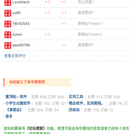
LoveHack
+ 1
+ 1
热心回复！
yx69
+ 1
+ 1
我很赞同！
18042545
+ 1
谢谢@Thanks！
xuson
+ 1
谢谢@Thanks！
qwe65790
+ 1
我很赞同！
查看全部评分
本帖被以下淘专辑推荐:
·
置顶帖--软件
|
主题: 826, 订阅: 345
·
实用工具
|
主题: 312, 订阅: 224
·
小学生出题软件
|
主题: 193, 订阅: 127
·
精品软件，实用教程。
|
主题: 74, 订
阅: 44
·
【演唱会】
|
主题: 524, 订阅: 34
·
回收站
|
主题: 118, 订阅: 12
·
更多
发帖前要善用
【
论坛搜索
】
功能，那里可能会有你要找的答案或者已经有人发布
过相同内容了，请勿重复发帖。