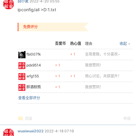
囧小夏
2022-4-20 05:55
ipconfig/all >D:1.txt
免费评分
吾爱币
热心值
理由
收起
fbi007fk
+ 1
言简意赅，十分喜欢~
pdx9514
+ 1
我很赞同！
wfg155
+ 1
+ 1
用心讨论，共获提升！
醉酒棕熊
+ 1
我很赞同！
查看全部评分
回复
举报
wuaiwuai2022
2022-4-18 07:19