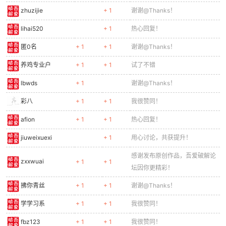
zhuzijie
+ 1
谢谢@Thanks！
cn
lihai520
+ 1
热心回复！
匿0名
+ 1
+ 1
谢谢@Thanks！
养鸡专业户
+ 1
+ 1
试了不错
lbwds
+ 1
谢谢@Thanks！
彩八
+ 1
+ 1
我很赞同！
afion
+ 1
+ 1
热心回复！
jiuweixuexi
+ 1
用心讨论，共获提升！
感谢发布原创作品，吾爱破解论
zxxwuai
+ 1
+ 1
坛因你更精彩！
拂你青丝
+ 1
+ 1
谢谢@Thanks！
学学习系
+ 1
+ 1
我很赞同！
fbz123
+ 1
+ 1
我很赞同！