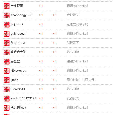
一枝梨花
+ 1
谢谢@Thanks！
zhaohongyu80
+ 1
+ 1
我很赞同！
dojunhui
+ 1
这也太简单了吧
guiyidegui
+ 1
+ 1
谢谢@Thanks！
吖宝丶JIM
+ 1
+ 1
我很赞同！
哇哈哈大笑
+ 1
+ 1
热心回复！
喜盈盈
+ 1
+ 1
谢谢@Thanks！
N9loveyou
+ 1
+ 1
谢谢@Thanks！
ljm57
+ 1
+ 1
用心讨论，共获提升！
Ricardo41
+ 1
+ 1
热心回复！
amdint123123123
+ 1
+ 1
我很赞同！
永远的魔力
+ 1
+ 1
谢谢@Thanks！