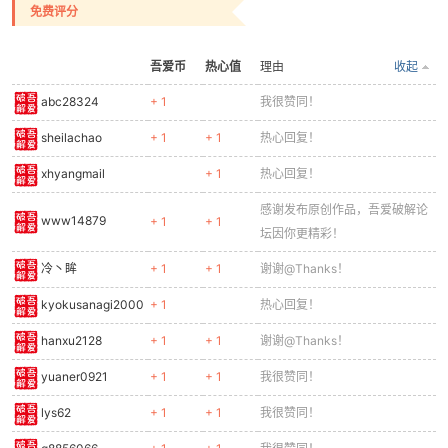
免费评分
吾爱币
热心值
理由
收起
abc28324
+ 1
我很赞同！
-
sheilachao
+ 1
+ 1
热心回复！
xhyangmail
+ 1
热心回复！
感谢发布原创作品，吾爱破解论
www14879
+ 1
+ 1
坛因你更精彩！
冷丶眸
+ 1
+ 1
谢谢@Thanks！
kyokusanagi2000
+ 1
热心回复！
52
hanxu2128
+ 1
+ 1
谢谢@Thanks！
yuaner0921
+ 1
+ 1
我很赞同！
lys62
+ 1
+ 1
我很赞同！