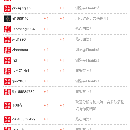
yirenjieqian
+ 1
谢谢@Thanks！
hf1986110
+ 1
+ 1
用心讨论，共获提升！
jiaomeng1994
+ 1
热心回复！
wjd1996
+ 1
热心回复！
vincebear
+ 1
谢谢@Thanks！
ind
+ 1
+ 1
谢谢@Thanks！
我不是旧时
+ 1
+ 1
我很赞同！
gaa2001
+ 1
谢谢@Thanks！
Sy155584782
+ 1
我很赞同！
欢迎分析讨论交流，吾爱破解论
卜知名
+ 1
+ 1
坛有你更精彩！
WuAi5324499
+ 1
热心回复！
leskady
+ 1
我很赞同！