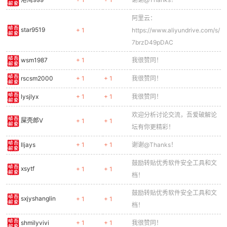
阿里云：
star9519
+ 1
https://www.aliyundrive.com/s/
7brzD49pDAC
wsm1987
+ 1
我很赞同！
rscsm2000
+ 1
+ 1
我很赞同！
lysjlyx
+ 1
+ 1
我很赞同！
欢迎分析讨论交流，吾爱破解论
屎壳郎V
+ 1
+ 1
坛有你更精彩！
lljays
+ 1
+ 1
谢谢@Thanks！
鼓励转贴优秀软件安全工具和文
xsytf
+ 1
+ 1
档！
鼓励转贴优秀软件安全工具和文
sxjyshanglin
+ 1
+ 1
档！
shmilyvivi
+ 1
+ 1
我很赞同！