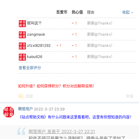
吾爱币
热心值
理由
收起
就叫这个
+ 1
谢谢@Thanks！
zangmaok
+ 1
谢谢@Thanks！
zfzxt8281292
+ 1
+ 1
谢谢@Thanks！
kabu626
+ 1
谢谢@Thanks！
查看全部评分
如何升级？如何获得积分？积分对应解释说明！
回复
举报
啊常用户
2022-3-27 23:39
《站点帮助文档》有什么问题来这里看看吧，这里有你想知道的内容！
啊常用户 发表于 2022-3-27 22:21
软件不错可是要怎么录制呢？ 摄像头是有了添加了