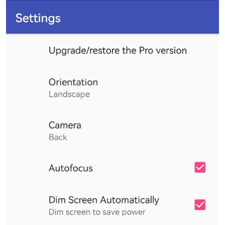
po
jie.