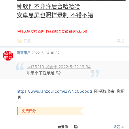
种软件不允许后台哈哈哈
安卓息屏也照样录制 不错不错
呼吁大家发布原创作品添加吾爱破解论坛标识！
回复
举报
啊常用户
2022-5-24 10:32
szt75210 发表于 2022-5-22 19:34
能甩个下载地址吗？
https://wwu.lanzoul.com/iZWNc05cpqti
刚提取出来 你用
吧
免费评分
吾爱币
理由
收起