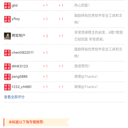
glid
+ 1
+ 1
热心回复！
鼓励转贴优秀软件安全工具和文
yftoy
+ 1
+ 1
档！
非常感谢楼主的启发，6楼7楼我
啊常用户
+ 2
+ 1
已经回复 非常感谢。
鼓励转贴优秀软件安全工具和文
chen0822011
+ 1
档！
WHKS123
+ 1
+ 1
我很赞同！
jiang5886
+ 1
谢谢@Thanks！
1232_chl661
+ 1
+ 1
谢谢@Thanks！
查看全部评分
本帖被以下淘专辑推荐: