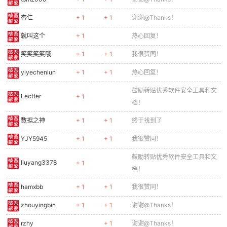
杏仁
+ 1
+ 1
谢谢@Thanks！
就叫这个
+ 1
热心回复！
笑笑笑笑哦
+ 1
+ 1
我很赞同！
yiyechenlun
+ 1
+ 1
热心回复！
鼓励转贴优秀软件安全工具和文
Lectter
+ 1
档！
数据之神
+ 1
+ 1
终于找到了
YJY5945
+ 1
+ 1
我很赞同！
鼓励转贴优秀软件安全工具和文
liuyang3378
+ 1
档！
hamxbb
+ 1
+ 1
我很赞同！
zhouyingbin
+ 1
+ 1
谢谢@Thanks！
rzhy
+ 1
谢谢@Thanks！