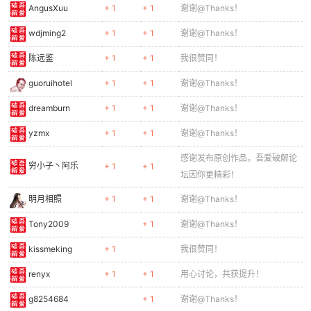
AngusXuu
+ 1
+ 1
谢谢@Thanks！
wdjming2
+ 1
+ 1
谢谢@Thanks！
陈远鉴
+ 1
+ 1
我很赞同！
guoruihotel
+ 1
+ 1
谢谢@Thanks！
dreamburn
+ 1
+ 1
谢谢@Thanks！
yzmx
+ 1
+ 1
谢谢@Thanks！
感谢发布原创作品，吾爱破解论
穷小子丶阿乐
+ 1
+ 1
坛因你更精彩！
明月相照
+ 1
+ 1
谢谢@Thanks！
Tony2009
+ 1
谢谢@Thanks！
kissmeking
+ 1
我很赞同！
renyx
+ 1
+ 1
用心讨论，共获提升！
g8254684
+ 1
谢谢@Thanks！