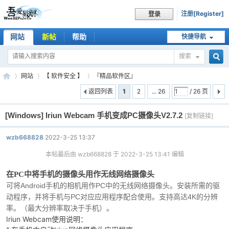
注册[Register]
登录
网站
新帖
帮助
快捷导航
搜索
搜
网站
【 软件安全 】
『精品软件区』
返回列表
1
2
... 26
/ 26 页
[Windows]
Iriun Webcam 手机变成PC摄像头V2.7.2
索
[复制链接]
吾
»
›
›
wzb668828
2022-3-25 13:37
本帖最后由 wzb668828 于 2022-3-25 13:41 编辑
在PC中将手机的摄像头用作无线网络摄像头
可将Android手机的相机用作PC中的无线网络摄像头。安装所需的驱
动程序，并将手机与PC对应应用程序配合使用。支持高达4K的分辨
率。（最大分辨率取决于手机）。
Iriun Webcam使用说明：
爱