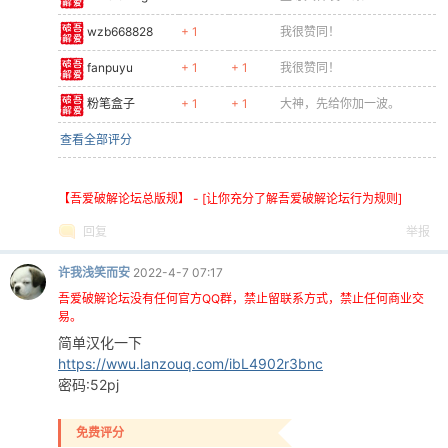
wzb668828
+ 1
我很赞同！
fanpuyu
+ 1
+ 1
我很赞同！
粉笔盒子
+ 1
+ 1
大神，先给你加一波。
查看全部评分
【吾爱破解论坛总版规】 - [让你充分了解吾爱破解论坛行为规则]
回复
举报
许我浅笑而安
2022-4-7 07:17
吾爱破解论坛没有任何官方QQ群，禁止留联系方式，禁止任何商业交
易。
简单汉化一下
https://wwu.lanzouq.com/ibL4902r3bnc
密码:52pj
免费评分