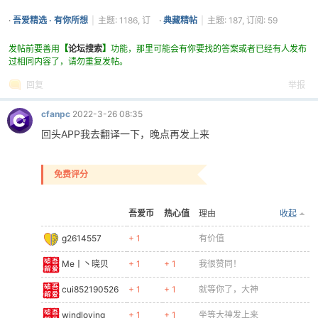
·
吾爱精选 · 有你所想
|
主题: 1186, 订
·
典藏精帖
|
主题: 187, 订阅: 59
阅: 333
发帖前要善用
【
论坛搜索
】
功能，那里可能会有你要找的答案或者已经有人发布
过相同内容了，请勿重复发帖。
回复
举报
cfanpc
2022-3-26 08:35
回头APP我去翻译一下，晚点再发上来
免费评分
吾爱币
热心值
理由
收起
g2614557
+ 1
有价值
Me丨丶晓贝
+ 1
+ 1
我很赞同！
cui852190526
+ 1
+ 1
就等你了，大神
windloving
+ 1
+ 1
坐等大神发上来