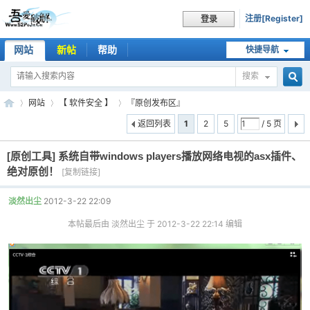
注册[Register]
登录
网站
新帖
帮助
快捷导航
搜索
搜
网站
【 软件安全 】
『原创发布区』
返回列表
1
2
5
/ 5 页
[原创工具]
系统自带windows players播放网络电视的asx插件、
索
吾
»
›
›
绝对原创！
[复制链接]
淡然出尘
2012-3-22 22:09
本帖最后由 淡然出尘 于 2012-3-22 22:14 编辑
爱