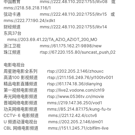
中国教育 mms://222.48.110.202:1755/litv08 或
mms://218.58.218.116/1
弦动卡通 mms://222.48.110.202:1755/litv15 或
mms://222.77.190.24/xdkt
财经频道 mms://222.48.110.202:1755/litv14
东风37台
mms://203.69.41.22/TA_AZIO_AZIOT_200_MO
浙江卫视 mms://61.175.162.21:9898/new
珠江频道 rtsp://67.220.155.80/suncast_push_02
电影电视台
周星驰电影全系列 rtsp://202.205.2.146/zhouxc
高清100 影视频道 rtsp://211.156.249.76/yl100tv001
精品电影直播频道 rtsp://61.174.18.36/dianying
第一视频电影频道 rtsp://live2.vodone.com/ch19
寿光网络电影频道 rtsp://www.0536tv.cn/movie
晋城网络电影频道 mms://219.147.36.250/vod1
功夫网络电影频道 mms://85.214.87.175/kung-fu-tv
CCTV- 6 电影频道 mms://221.12.42.4/cctv6
U 频道动漫电视台 mms://202.205.2.146/dm01
CBL 网络电影频道 mms://151.1.245.71/cblfilm-live