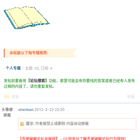
本帖被以下淘专辑推荐:
·
个人专属
|
主题: 55, 订阅: 4
发帖前要善用
【
论坛搜索
】
功能，那里可能会有你要找的答案或者已经有人发布
过相同内容了，请勿重复发帖。
回复
举报
头像被
shenhan
2012-3-22 22:20
屏蔽
提示:
作者被禁止或删除 内容自动屏蔽
【吾爱破解论坛总版规】 - [让你充分了解吾爱破解论坛行为规则]