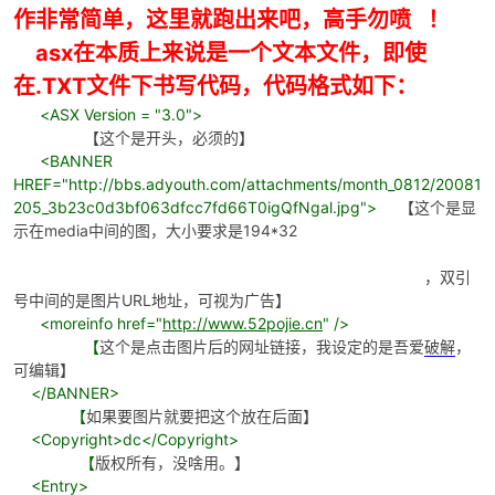
作非常简单，这里就跑出来吧，高手勿喷 ！
asx在本质上来说是一个文本文件，即使
在.TXT文件下书写代码，代码格式如下：
po
<ASX Version = "3.0">
【这个是开头，必须的】
<BANNER
HREF="
http://bbs.adyouth.com/attachments/month_0812/20081
205_3b23c0d3bf063dfcc7fd66T0igQfNgal.jpg
">
【这个是显
示在media中间的图，大小要求是194*32
，双引
号中间的是图片URL地址，可视为广告】
jie.
<moreinfo href="
http://www.52pojie.cn
" />
【
这个是点击图片后的网址链接，我设定的是吾爱
破解
，
可编辑】
</BANNER>
【
如果要图片就要把这个放在后面】
<Copyright>dc</Copyright>
【
版权所有，没啥用。】
<Entry>