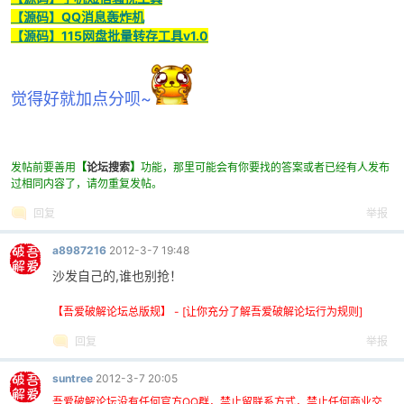
【源码】QQ消息轰炸机
【源码】115网盘批量转存工具v1.0
po
觉得好就加点分呗~
发帖前要善用
【
论坛搜索
】
功能，那里可能会有你要找的答案或者已经有人发布
过相同内容了，请勿重复发帖。
回复
举报
a8987216
2012-3-7 19:48
jie.
沙发自己的,谁也别抢！
【吾爱破解论坛总版规】 - [让你充分了解吾爱破解论坛行为规则]
回复
举报
suntree
2012-3-7 20:05
吾爱破解论坛没有任何官方QQ群，禁止留联系方式，禁止任何商业交