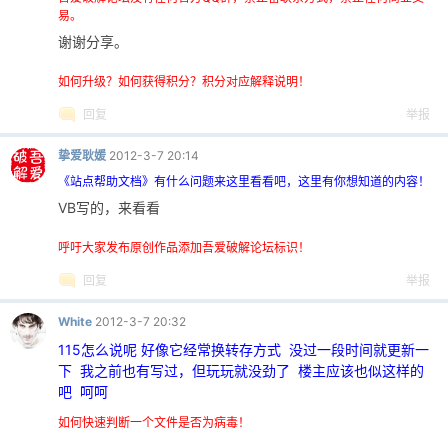
易。
谢谢分享。
cn
如何升级？如何获得积分？积分对应解释说明！
回复
举报
挚爱耿媛
2012-3-7 20:14
《站点帮助文档》有什么问题来这里看看吧，这里有你想知道的内容！
VB写的，来看看
呼吁大家发布原创作品添加吾爱破解论坛标识！
回复
举报
White
2012-3-7 20:32
115怎么说呢 好像它经常换转存方式 没过一段时间就更新一
下 我之前也有写过，但玩玩就没劲了 楼主应该也似这样的
吧 呵呵
如何快速判断一个文件是否为病毒！