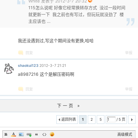
White 发表于 2012-3-7 20:32
115怎么说呢 好像它经常换转存方式 没过一段时间
就更新一下 我之前也有写过，但玩玩就没劲了 楼
主应该也 ...
我还没遇到过,写这个期间没有更换,哈哈
回复
举报
shaokui123
2012-3-7 21:21
a8987216 这个是解压密码啊
回复
举报
下一页 »
返回列表
1
2
5
/ 5 页
高级模式