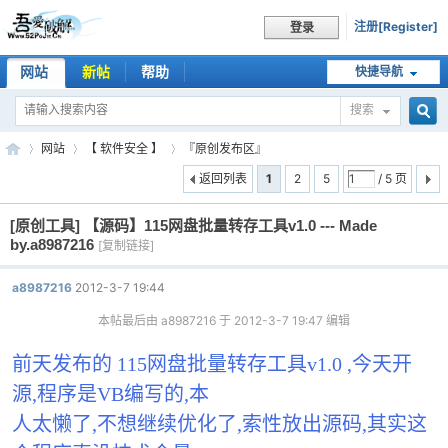
注册[Register]
登录
网站
新帖
帮助
快捷导航
搜索
搜
网站
【 软件安全 】
『原创发布区』
返回列表
1
2
5
/ 5 页
[原创工具]
【源码】115网盘批量转存工具v1.0 --- Made
索
吾
»
›
›
by.a8987216
[复制链接]
a8987216
2012-3-7 19:44
本帖最后由 a8987216 于 2012-3-7 19:47 编辑
前天发布的 115网盘批量转存工具v1.0 ,今天开
源,程序是VB编写的,本
人太懒了,不想继续优化了,索性放出源码,其实这
爱