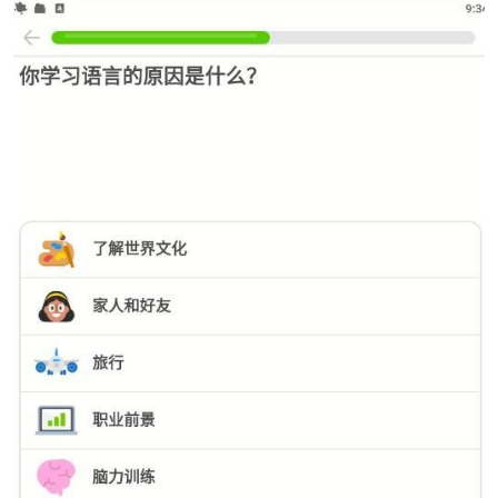
po
jie.