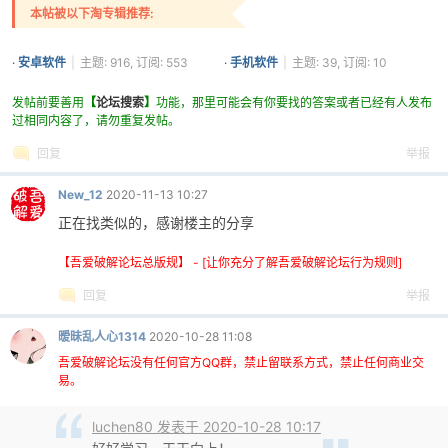
本帖被以下淘专辑推荐:
·
安卓软件
|
主题: 916, 订阅: 553
·
手机软件
|
主题: 39, 订阅: 10
发帖前要善用
【
论坛搜索
】
功能，那里可能会有你要找的答案或者已经有人发布
过相同内容了，请勿重复发帖。
回复
举报
New_12
2020-11-13 10:27
正在找类似的，感谢楼主的分享
【吾爱破解论坛总版规】 - [让你充分了解吾爱破解论坛行为规则]
回复
举报
暧昧乱人心1314
2020-10-28 11:08
吾爱破解论坛没有任何官方QQ群，禁止留联系方式，禁止任何商业交
易。
luchen80 发表于 2020-10-28 10:17