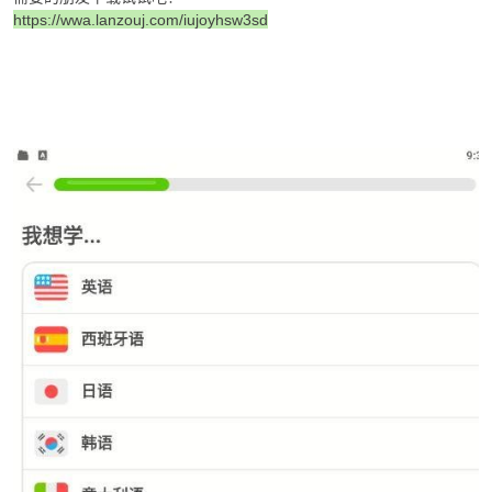
https://wwa.lanzouj.com/iujoyhsw3sd
破
解