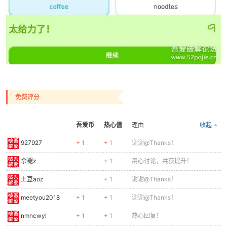
免费评分
吾爱币
热心值
理由
收起
927927
+ 1
+ 1
谢谢@Thanks！
佘褪z
+ 1
用心讨论，共获提升！
土豆aoz
+ 1
谢谢@Thanks！
meetyou2018
+ 1
+ 1
谢谢@Thanks！
nmncwyl
+ 1
+ 1
热心回复！