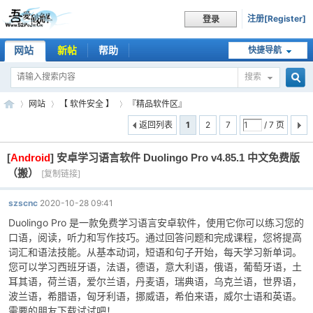
注册[Register]
登录
网站
新帖
帮助
快捷导航
搜索
搜
网站
【 软件安全 】
『精品软件区』
返回列表
1
2
7
/ 7 页
[
Android
]
安卓学习语言软件 Duolingo Pro v4.85.1 中文免费版
索
吾
»
›
›
（搬）
[复制链接]
szscnc
2020-10-28 09:41
Duolingo Pro 是一款免费学习语言安卓软件，使用它你可以练习您的
口语，阅读，听力和写作技巧。通过回答问题和完成课程，您将提高
词汇和语法技能。从基本动词，短语和句子开始，每天学习新单词。
您可以学习西班牙语，法语，德语，意大利语，俄语，葡萄牙语，土
耳其语，荷兰语，爱尔兰语，丹麦语，瑞典语，乌克兰语，世界语，
波兰语，希腊语，匈牙利语，挪威语，希伯来语，威尔士语和英语。
爱
需要的朋友下载试试吧！