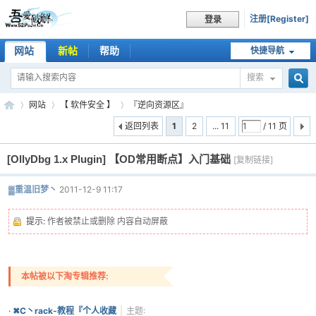
注册[Register]
登录
网站
新帖
帮助
快捷导航
搜索
搜
网站
【 软件安全 】
『逆向资源区』
返回列表
1
2
... 11
/ 11 页
[OllyDbg 1.x Plugin]
【OD常用断点】入门基础
索
[复制链接]
吾
»
›
›
头
▓重温旧梦丶
2011-12-9 11:17
像
被
提示:
作者被禁止或删除 内容自动屏蔽
屏
蔽
本帖被以下淘专辑推荐:
爱
·
✖C丶rack-教程『个人收藏
|
主题: