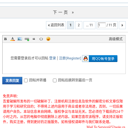
cn
下一页 »
返回列表
1
2
... 11
/ 11 页
高级模式
您需要登录后才可以回帖
登录
|
注册[Register]
回帖并转播
回帖后跳转到最后一页
发表回复
免责声明：
吾爱破解所发布的一切破解补丁、注册机和注册信息及软件的解密分析文章仅限
用于学习和研究目的；不得将上述内容用于商业或者非法用途，否则，一切后果
请用户自负。本站信息来自网络，版权争议与本站无关。您必须在下载后的24个
小时之内，从您的电脑中彻底删除上述内容。如果您喜欢该程序，请支持正版软
件，购买注册，得到更好的正版服务。如有侵权请邮件与我们联系处理。
Mail To:Service@52pojie.cn