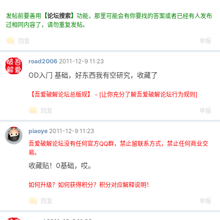
18, 订阅: 78
发帖前要善用
【
论坛搜索
】
功能，那里可能会有你要找的答案或者已经有人发布
过相同内容了，请勿重复发帖。
回复
举报
road2006
2011-12-9 11:23
OD入门 基础，好东西我有空研究，收藏了
破
【吾爱破解论坛总版规】 - [让你充分了解吾爱破解论坛行为规则]
回复
举报
piaoye
2011-12-9 11:23
吾爱破解论坛没有任何官方QQ群，禁止留联系方式，禁止任何商业交
易。
收藏贴！0基础，哎。
如何升级？如何获得积分？积分对应解释说明！
解
回复
举报