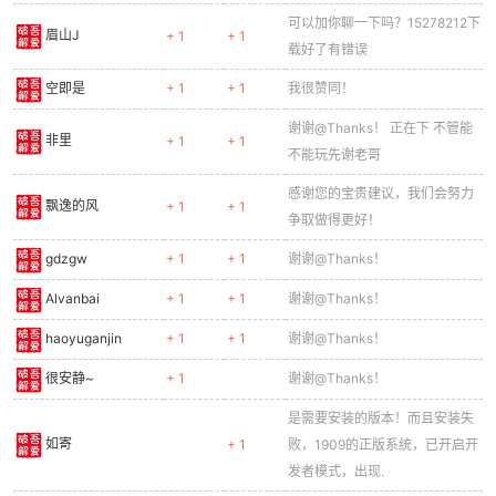
可以加你聊一下吗？15278212下
眉山J
+ 1
+ 1
载好了有错误
空即是
+ 1
+ 1
我很赞同！
谢谢@Thanks！ 正在下 不管能
非里
+ 1
+ 1
不能玩先谢老哥
感谢您的宝贵建议，我们会努力
飘逸的风
+ 1
+ 1
争取做得更好！
gdzgw
+ 1
+ 1
谢谢@Thanks！
Alvanbai
+ 1
+ 1
谢谢@Thanks！
haoyuganjin
+ 1
+ 1
谢谢@Thanks！
很安静~
+ 1
谢谢@Thanks！
是需要安装的版本！而且安装失
如寄
+ 1
败，1909的正版系统，已开启开
发者模式，出现.