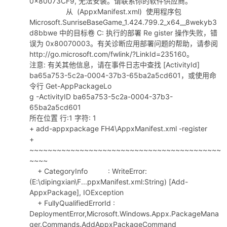
0x80073CF9, 无法安装。请联系你的软件供应商。
从 (AppxManifest.xml) 使用程序包
Microsoft.SunriseBaseGame_1.424.799.2_x64__8wekyb3
d8bbwe 中的目标卷 C: 执行的部署 Re gister 操作失败，错
误为 0x80070003。有关诊断应用部署问题的帮助，请参阅
http://go.microsoft.com/fwlink/?LinkId=235160。
注意: 有关其他信息，请在事件日志中查找 [ActivityId]
ba65a753-5c2a-0004-37b3-65ba2a5cd601，或使用命
令行 Get-AppPackageLo
g -ActivityID ba65a753-5c2a-0004-37b3-
65ba2a5cd601
所在位置 行:1 字符: 1
+ add-appxpackage FH4\AppxManifest.xml -register
+
~~~~~~~~~~~~~~~~~~~~~~~~~~~~~~~~~~~~~~~~~~
~~~~
+ CategoryInfo : WriteError:
(E:\dipingxian\F...ppxManifest.xml:String) [Add-
AppxPackage], IOException
+ FullyQualifiedErrorId :
DeploymentError,Microsoft.Windows.Appx.PackageMana
ger.Commands.AddAppxPackageCommand