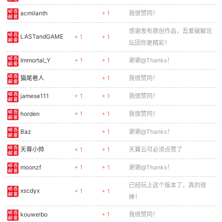
acmilanth
+ 1
我很赞同！
感谢发布原创作品，吾爱破解论
LASTandGAME
+ 1
+ 1
坛因你更精彩！
Immortal_Y
+ 1
+ 1
谢谢@Thanks！
猫尾巷人
+ 1
我很赞同！
jamese111
+ 1
+ 1
我很赞同！
horden
+ 1
+ 1
我很赞同！
Baz
+ 1
谢谢@Thanks！
天尊小帅
+ 1
+ 1
天翼云可必须点赞了
moonzf
+ 1
+ 1
谢谢@Thanks！
已经玩上这个版本了，真的很
xscdyx
+ 1
+ 1
棒！
kouweibo
+ 1
我很赞同！