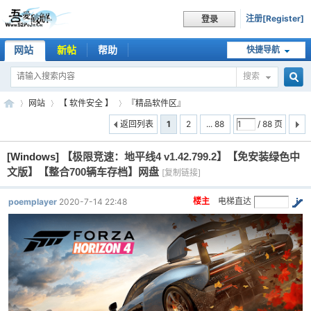
注册[Register]
登录
网站
新帖
帮助
快捷导航
搜索
搜
网站
【 软件安全 】
『精品软件区』
返回列表
1
2
... 88
/ 88 页
[Windows]
【极限竞速：地平线4 v1.42.799.2】【免安装绿色中
索
吾
»
›
›
文版】【整合700辆车存档】网盘
[复制链接]
楼主
电梯直达
poemplayer
2020-7-14 22:48
爱