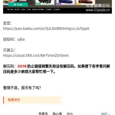
度盘：
po
https://pan.baidu.com/s/1jUL6irB6hImVgvcJo7qiqA
提取码：uj6a
天翼云：
https://cloud.189.cn/t/MrYVnmZbYjmm
解压码：
2019
防止链接频繁失效设有解压码，如果楼下有李青问解
压码是多少麻烦大家帮忙喷一下。
jie.
整理不易，我币有了吗？
免费评分
吾爱币
热心值
理由
收起