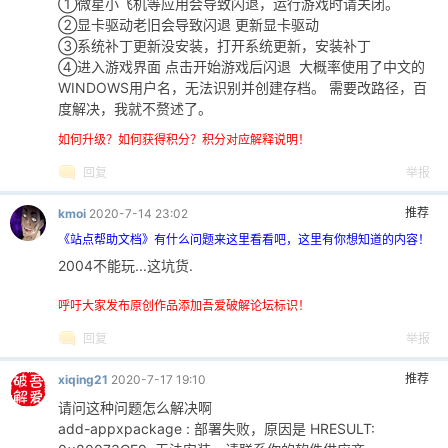
①微星小飞机等应用会导致闪退，运行游戏时请关闭。
②显卡驱动老旧会导致闪退 更新显卡驱动
③系统补丁更新没安装，打开系统更新，安装补丁
④进入游戏界面 点击开始游戏后闪退 大概率使用了中文的
WINDOWS用户名，无法识别并创建存档。 需要改路径，百
度解决，我就不赘述了。
如何升级？如何获得积分？积分对应解释说明！
回复
举报
推荐
kmoi
2020-7-14 23:02
《站点帮助文档》有什么问题来这里看看吧，这里有你想知道的内容！
2004不能玩...这坑货.
呼吁大家发布原创作品添加吾爱破解论坛标识！
回复
举报
推荐
xiqing21
2020-7-17 19:10
请问这种问题怎么解决啊
add-appxpackage : 部署失败，原因是 HRESULT: