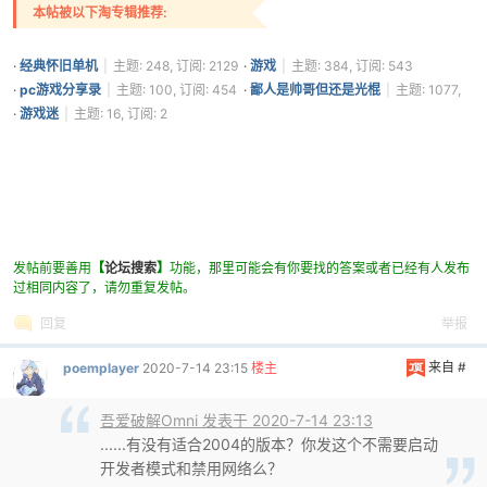
本帖被以下淘专辑推荐:
·
经典怀旧单机
|
主题: 248, 订阅: 2129
·
游戏
|
主题: 384, 订阅: 543
·
pc游戏分享录
|
主题: 100, 订阅: 454
·
鄙人是帅哥但还是光棍
|
主题: 1077,
订阅: 285
·
游戏迷
|
主题: 16, 订阅: 2
发帖前要善用
【
论坛搜索
】
功能，那里可能会有你要找的答案或者已经有人发布
过相同内容了，请勿重复发帖。
回复
举报
来自 #
poemplayer
2020-7-14 23:15
楼主
吾爱破解Omni 发表于 2020-7-14 23:13
......有没有适合2004的版本？你发这个不需要启动
开发者模式和禁用网络么？