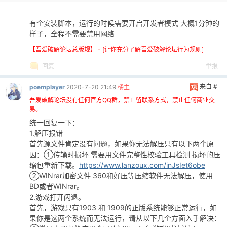
有个安装脚本，运行的时候需要开启开发者模式 大概1分钟的
样子，全程不需要禁用网络
【吾爱破解论坛总版规】 - [让你充分了解吾爱破解论坛行为规则]
回复
举报
来自 #
poemplayer
2020-7-20 21:49
楼主
吾爱破解论坛没有任何官方QQ群，禁止留联系方式，禁止任何商业交
易。
统一回复一下：
1.解压报错
首先源文件肯定没有问题，如果你无法解压只有以下两个原
因：①传输时损坏 需要用文件完整性校验工具检测 损坏的压
缩包重新下载。
https://www.lanzoux.com/inJsIet6obe
②WINrar加密文件 360和好压等压缩软件无法解压，使用
BD或者WINrar。
2.游戏打开闪退。
首先，游戏只有1903 和 1909的正版系统能够正常运行，如
果你是这两个系统而无法运行，请从以下几个方面入手解决：