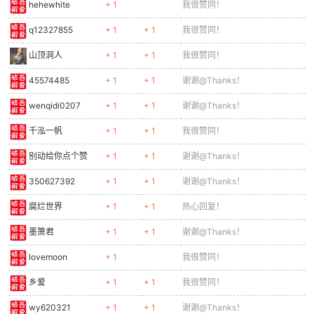
hehewhite
+ 1
我很赞同！
q12327855
+ 1
+ 1
我很赞同！
山顶洞人
+ 1
+ 1
我很赞同！
45574485
+ 1
+ 1
谢谢@Thanks！
wenqidi0207
+ 1
+ 1
谢谢@Thanks！
千泓一帆
+ 1
+ 1
我很赞同！
别动给你点个赞
+ 1
+ 1
谢谢@Thanks！
350627392
+ 1
+ 1
谢谢@Thanks！
腐烂世界
+ 1
+ 1
热心回复！
墨箫君
+ 1
+ 1
谢谢@Thanks！
lovemoon
+ 1
我很赞同！
乡爱
+ 1
+ 1
我很赞同！
wy620321
+ 1
+ 1
谢谢@Thanks！