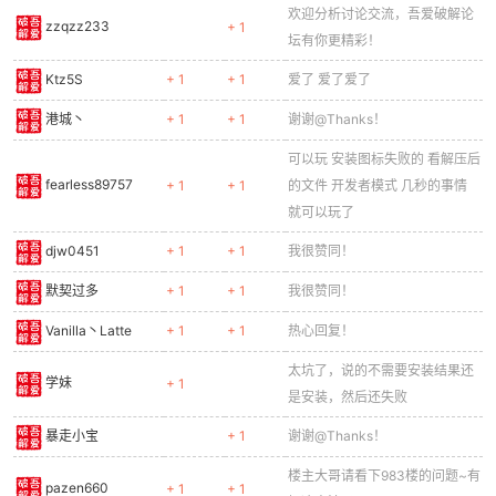
欢迎分析讨论交流，吾爱破解论
zzqzz233
+ 1
坛有你更精彩！
Ktz5S
+ 1
+ 1
爱了 爱了爱了
港城丶
+ 1
+ 1
谢谢@Thanks！
可以玩 安装图标失败的 看解压后
fearless89757
+ 1
+ 1
的文件 开发者模式 几秒的事情
就可以玩了
djw0451
+ 1
+ 1
我很赞同！
默契过多
+ 1
+ 1
我很赞同！
Vanilla丶Latte
+ 1
+ 1
热心回复！
太坑了，说的不需要安装结果还
学妹
+ 1
是安装，然后还失败
暴走小宝
+ 1
谢谢@Thanks！
楼主大哥请看下983楼的问题~有
pazen660
+ 1
+ 1