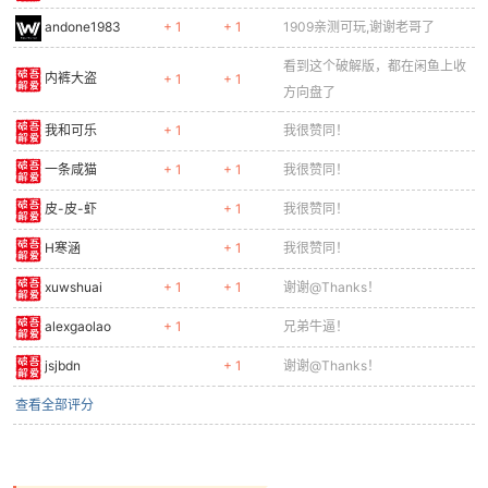
andone1983
+ 1
+ 1
1909亲测可玩,谢谢老哥了
看到这个破解版，都在闲鱼上收
内裤大盗
+ 1
+ 1
方向盘了
我和可乐
+ 1
我很赞同！
一条咸猫
+ 1
+ 1
我很赞同！
皮-皮-虾
+ 1
我很赞同！
H寒涵
+ 1
我很赞同！
xuwshuai
+ 1
+ 1
谢谢@Thanks！
alexgaolao
+ 1
兄弟牛逼！
jsjbdn
+ 1
谢谢@Thanks！
查看全部评分