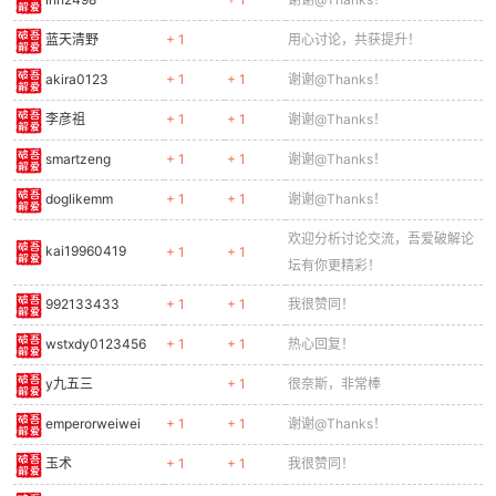
蓝天清野
+ 1
用心讨论，共获提升！
akira0123
+ 1
+ 1
谢谢@Thanks！
李彦祖
+ 1
+ 1
谢谢@Thanks！
smartzeng
+ 1
+ 1
谢谢@Thanks！
doglikemm
+ 1
+ 1
谢谢@Thanks！
欢迎分析讨论交流，吾爱破解论
kai19960419
+ 1
+ 1
坛有你更精彩！
992133433
+ 1
+ 1
我很赞同！
wstxdy0123456
+ 1
+ 1
热心回复！
y九五三
+ 1
很奈斯，非常棒
emperorweiwei
+ 1
+ 1
谢谢@Thanks！
玉术
+ 1
+ 1
我很赞同！