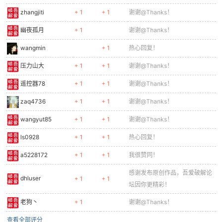
zhangjiti
+ 1
+ 1
谢谢@Thanks！
cn
幽夜孤月
+ 1
谢谢@Thanks！
wangmin
+ 1
热心回复！
压力山大
+ 1
+ 1
谢谢@Thanks！
遥控器78
+ 1
+ 1
谢谢@Thanks！
zaq4736
+ 1
+ 1
谢谢@Thanks！
wangyut85
+ 1
+ 1
谢谢@Thanks！
ls0928
+ 1
+ 1
热心回复！
a5228172
+ 1
+ 1
我很赞同！
感谢发布原创作品，吾爱破解论
dhluser
+ 1
+ 1
坛因你更精彩！
老狗丶
+ 1
谢谢@Thanks！
查看全部评分