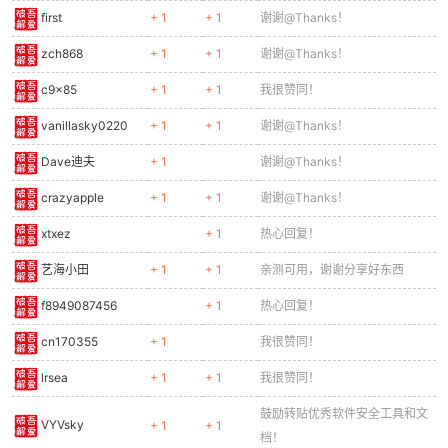
first
+ 1
+ 1
谢谢@Thanks！
zch868
+ 1
+ 1
谢谢@Thanks！
po
c9x85
+ 1
+ 1
我很赞同！
vanillasky0220
+ 1
+ 1
谢谢@Thanks！
Dave迪夫
+ 1
谢谢@Thanks！
crazyapple
+ 1
+ 1
谢谢@Thanks！
xtxez
+ 1
热心回复！
艺海小田
+ 1
+ 1
亲测可用，谢谢分享好东西
jie.
f8949087456
+ 1
热心回复！
cn170355
+ 1
我很赞同！
lrsea
+ 1
+ 1
我很赞同！
鼓励转贴优秀软件安全工具和文
VYVsky
+ 1
+ 1
档！