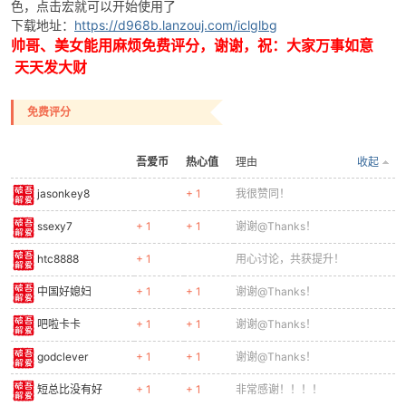
色，点击宏就可以开始使用了
下载地址：
https://d968b.lanzouj.com/iclglbg
帅哥、美女能用麻烦免费评分，谢谢，祝：大家万事如意
天天发大财
免费评分
-
吾爱币
热心值
理由
收起
jasonkey8
+ 1
我很赞同！
ssexy7
+ 1
+ 1
谢谢@Thanks！
htc8888
+ 1
用心讨论，共获提升！
中国好媳妇
+ 1
+ 1
谢谢@Thanks！
52
吧啦卡卡
+ 1
+ 1
谢谢@Thanks！
godclever
+ 1
+ 1
谢谢@Thanks！
短总比没有好
+ 1
+ 1
非常感谢！！！！