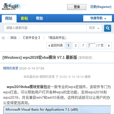
注册[Register]
登录
网站
新帖
帮助
快捷导航
搜索
搜
网站
【 软件安全 】
『精品软件区』
返回列表
1
2
7
/ 7 页
[Windows]
wps2019宏vba模块 V7.1 最新版
索
[复制链接]
吾
»
›
›
翱翔的真爱
2020-5-14 07:59
本帖最后由 翱翔的真爱 于 2020-5-14 16:14 编辑
wps2019vba模块安装包
是一款专业的wps宏插件，该软件专门为
wps打造，可以帮助用户打开各种wps的宏功能，支持wps2016和
wps2019，并且兼容win7和win10系统，这样的话就可以让用户的办
公变得更加高效。
爱