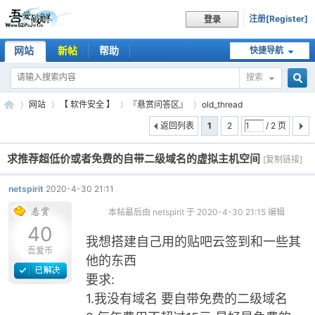
注册[Register]
登录
网站
新帖
帮助
快捷导航
搜索
搜
网站
【 软件安全 】
『悬赏问答区』
old_thread
返回列表
1
2
/ 2 页
求推荐超低价或者免费的自带二级域名的虚拟主机空间
索
[复制链接]
吾
»
›
›
›
netspirit
2020-4-30 21:11
本帖最后由 netspirit 于 2020-4-30 21:15 编辑
40
我想搭建自己用的贴吧云签到和一些其
吾爱币
他的东西
要求:
1.我没有域名 要自带免费的二级域名
爱