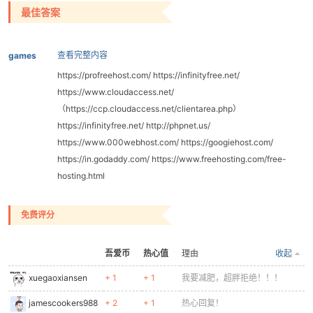
最佳答案
查看完整内容
games
https://profreehost.com/ https://infinityfree.net/
https://www.cloudaccess.net/
-
（https://ccp.cloudaccess.net/clientarea.php）
https://infinityfree.net/ http://phpnet.us/
https://www.000webhost.com/ https://googiehost.com/
https://in.godaddy.com/ https://www.freehosting.com/free-
hosting.html
免费评分
52
吾爱币
热心值
理由
收起
xuegaoxiansen
+ 1
+ 1
我要减肥，超胖拒绝！！！
jamescookers988
+ 2
+ 1
热心回复！