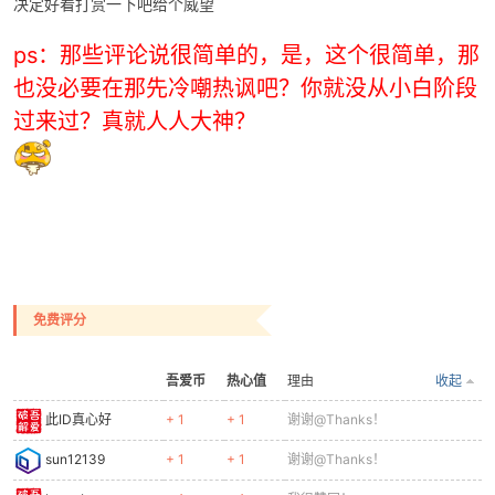
决定好看打赏一下吧给个威望
ps：那些评论说很简单的，是，这个很简单，那
也没必要在那先冷嘲热讽吧？你就没从小白阶段
过来过？真就人人大神？
-
免费评分
52
吾爱币
热心值
理由
收起
此ID真心好
+ 1
+ 1
谢谢@Thanks！
sun12139
+ 1
+ 1
谢谢@Thanks！