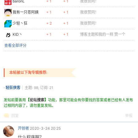
baronL
+ 1
+ 1
我很赞同！
我有一只苍阿姨
+ 1
+ 1
我很赞同！
少轻丶狂
+ 2
+ 1
我很赞同！
po
KID丶
+ 1
+ 1
博客主题和我的一样 赞一个
查看全部评分
本帖被以下淘专辑推荐:
·
轻狂侠客
|
主题: 98, 订阅: 21
jie.
发帖前要善用
【
论坛搜索
】
功能，那里可能会有你要找的答案或者已经有人发布
过相同内容了，请勿重复发帖。
回复
举报
开创者
2020-3-24 20:25
什么程序啊？