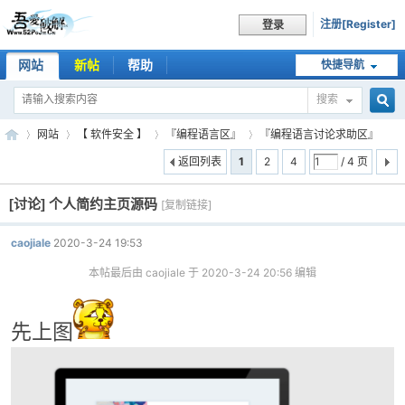
注册[Register]
登录
网站
新帖
帮助
快捷导航
搜索
搜
网站
【 软件安全 】
『编程语言区』
『编程语言讨论求助区』
返回列表
1
2
4
/ 4 页
[讨论]
个人简约主页源码
索
[复制链接]
吾
»
›
›
›
caojiale
2020-3-24 19:53
本帖最后由 caojiale 于 2020-3-24 20:56 编辑
先上图
爱