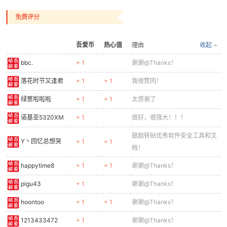
免费评分
吾爱币
热心值
理由
收起
po
bbc.
+ 1
谢谢@Thanks！
落花时节又逢君
+ 1
+ 1
我很赞同！
绿葱啦啦啦
+ 1
+ 1
太感谢了
诺基亚5320XM
+ 1
很好，很强大！！！
鼓励转贴优秀软件安全工具和文
Y丶回忆总想哭
+ 1
+ 1
jie.
档！
happytime8
+ 1
+ 1
谢谢@Thanks！
pigu43
+ 1
谢谢@Thanks！
hoontoo
+ 1
+ 1
谢谢@Thanks！
1213433472
+ 1
谢谢@Thanks！