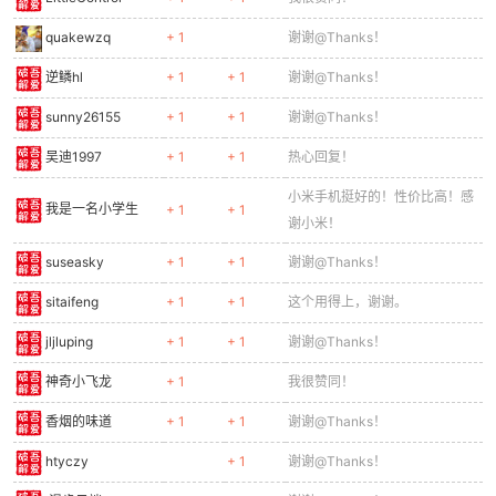
quakewzq
+ 1
谢谢@Thanks！
逆鳞hl
+ 1
+ 1
谢谢@Thanks！
sunny26155
+ 1
+ 1
谢谢@Thanks！
吴迪1997
+ 1
+ 1
热心回复！
小米手机挺好的！性价比高！感
我是一名小学生
+ 1
+ 1
谢小米！
suseasky
+ 1
+ 1
谢谢@Thanks！
sitaifeng
+ 1
+ 1
这个用得上，谢谢。
jljluping
+ 1
+ 1
谢谢@Thanks！
神奇小飞龙
+ 1
我很赞同！
香烟的味道
+ 1
+ 1
谢谢@Thanks！
htyczy
+ 1
谢谢@Thanks！