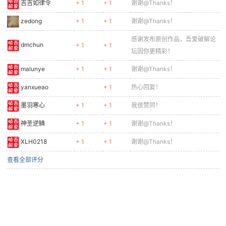
吉吉如律令
+ 1
+ 1
谢谢@Thanks！
zedong
+ 1
+ 1
谢谢@Thanks！
感谢发布原创作品，吾爱破解论
dmchun
+ 1
+ 1
坛因你更精彩！
malunye
+ 1
+ 1
谢谢@Thanks！
yanxueao
+ 1
热心回复！
墨羽寒心
+ 1
+ 1
我很赞同！
神圣逆鳞
+ 1
+ 1
谢谢@Thanks！
XLH0218
+ 1
+ 1
谢谢@Thanks！
查看全部评分