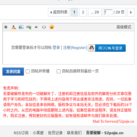
返回列表
1
2
... 29
/ 29 页
高级模式
您需要登录后才可以回帖
登录
|
注册[Register]
回帖并转播
回帖后跳转到最后一页
发表回复
免责声明：
吾爱破解所发布的一切破解补丁、注册机和注册信息及软件的解密分析文章仅限
用于学习和研究目的；不得将上述内容用于商业或者非法用途，否则，一切后果
请用户自负。本站信息来自网络，版权争议与本站无关。您必须在下载后的24个
小时之内，从您的电脑中彻底删除上述内容。如果您喜欢该程序，请支持正版软
件，购买注册，得到更好的正版服务。如有侵权请邮件与我们联系处理。
Mail To:Service@52pojie.cn
RSS订阅
|
小黑屋
|
处罚记录
|
联系我们
|
吾爱破解 - 52pojie.cn