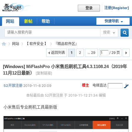
注册[Register]
登录
网站
新帖
帮助
快捷导航
搜索
搜
网站
【 软件安全 】
『精品软件区』
返回列表
1
2
... 29
/ 29 页
[Windows]
MiFlashPro 小米售后刷机工具4.3.1108.24（2019年
索
吾
»
›
›
11月12日最新）
[复制链接]
楼主
电梯直达
52开放注册
2019-11-6 20:09
本帖最后由 52开放注册 于 2019-11-12 21:34 编辑
小米售后专业刷机工具最新版
爱