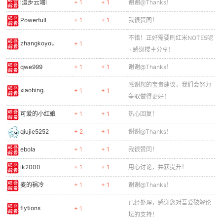
l漫步云端l
+ 1
+ 1
谢谢@Thanks！
Powerfull
+ 1
+ 1
我很赞同！
不错！正好需要刷红米NOTE5呢
zhangkoyou
+ 1
···感谢楼主分享！
qwe999
+ 1
+ 1
谢谢@Thanks！
感谢您的宝贵建议，我们会努力
xiaobing.
+ 1
+ 1
争取做得更好！
可爱的小红娘
+ 1
+ 1
热心回复！
qiujie5252
+ 2
+ 1
谢谢@Thanks！
ebola
+ 1
+ 1
我很赞同！
ik2000
+ 1
+ 1
用心讨论，共获提升！
麦的祸冷
+ 1
+ 1
谢谢@Thanks！
已经处理，感谢您对吾爱破解论
flytions
+ 1
坛的支持！