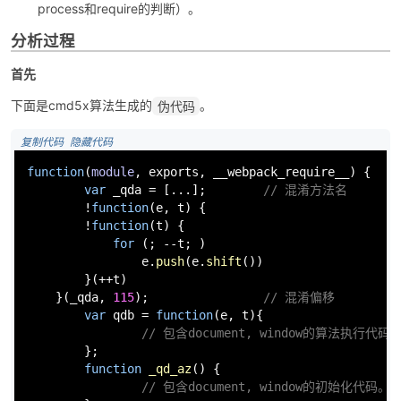
process和require的判断）。
分析过程
首先
下面是cmd5x算法生成的
。
伪代码
-
 复制代码
 隐藏代码
function
(
module
, 
exports
, __webpack_require__
) {

var
 _qda = [...];        
// 混淆方法名
        !
function
(
e, t
) {        

        !
function
(
t
) {

for
 (; --t; )

                e.
push
(e.
shift
())

        }(++t)

    }(_qda, 
115
);                
// 混淆偏移
52
var
 qdb = 
function
(
e, t
){

// 包含document, window的算法执行代码
        };

function
_qd_az
(
) {

// 包含document, window的初始化代码。