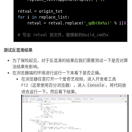
for
 i 
in
 replace_list:

    retval = retval.replace(
'_qdb(0x%s)'
 % i[
0
],
# 写出 retval 到文件，替换新的build_cmd5x
测试反混淆结果
为了保险起见，对于反混淆的结果后我们需要测试一下是否对算
法结果有影响。
在浏览器端的环境进行运行一下来看下是否正确。
在浏览器任意打开一个爱奇艺视频，进入开发者工具
F12（这里使用百分浏览器），进入
，将代码放
Console
进去运行一下。然后看下结果。