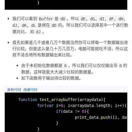
            }
我们可以看到
是
。所以
Buffer
dD
dE, dG, dI, dF, dH,
是绑在
的。所以我们可以选择其中一个进行数
dJ, dK, dL
dD
据对比， 如
。
dJ
首先如果是几千或者几万个数据当然你可以将每一个数据输出进
行比较。但是这么是几十万几百万，电脑可能就吃不消，所以这
就不适合将所有数据输出来比较。
由于未初始化数据都是
，所以我们可以仅仅输出非
的
0
0
数据，这样就能大大减少比较的数据量。
如下函数用于输出待比较的数据。
 复制代码
 隐藏代码
function
test_arraybuffer
(
arraydata
){

for
(
var
 i=
0
; i<arraydata.
length
; i++){

if
(data != 
0
){

                            print_data.
push
([i, data
                    }

            }
