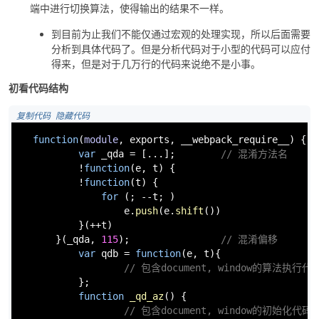
端中进行切换算法，使得输出的结果不一样。
到目前为止我们不能仅通过宏观的处理实现，所以后面需要
分析到具体代码了。但是分析代码对于小型的代码可以应付
得来，但是对于几万行的代码来说绝不是小事。
初看代码结构
 复制代码
 隐藏代码
function
(
module
, 
exports
, __webpack_require__
) {

var
 _qda = [...];        
// 混淆方法名
          !
function
(
e, t
) {        

          !
function
(
t
) {

for
 (; --t; )

                  e.
push
(e.
shift
())

          }(++t)

      }(_qda, 
115
);                
// 混淆偏移
var
 qdb = 
function
(
e, t
){

// 包含document, window的算法执行代
          };

function
_qd_az
(
) {

// 包含document, window的初始化代码