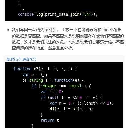
    }

    ...

console
.
log
(print_data.
join
(
'\n'
));
我们再回去看函数
， 比较一下在浏览器端和nodejs输出
c7()
的数据是否匹配。如果不匹配就是说明前面存在使他们不匹配的
数据，这才是我们关注的对象。也就是说我们需要逐步缩小不匹
配问题的所在地点，然后重点分析。
 复制代码
 隐藏代码
function
c7
(
e, t, n, r, i
) {

var
 o = {};

      o[
'string'
] = 
function
(
e
) {

if
 (
'dDZQD'
 !== 
'HIUzl'
) {

var
 t = 
0
;

if
 (
null
 != e && 
0
 !== e) {

var
 n = 
1
 + (e.
length
 << 
2
);

d4
(e, t = 
sf
(n), n)

              }

return
 t

          }
