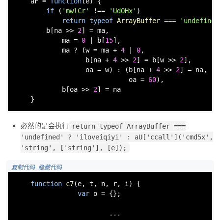
    aF = 
function
(
e
) {

if
 (
'mwlCr'
 !== 
'UdOHx'
)

return
typeof
ArrayBuffer
 === 
'undefined
        b[na >> 
2
] = ma,

            ma = 
0
 | b[
15
],

            ma ? (w = ma + 
4
 | 
0
,

                  b[na + 
4
 >> 
2
] = b[w >> 
2
],

                  oa = w) : (b[na + 
4
 >> 
2
] = na,

                             oa = 
60
),

            b[oa >> 
2
] = na

    }
必然的是会执行
return typeof ArrayBuffer ===
'undefined' ? 'iloveiqiyi' : aU['ccall']('cmd5x',
'string', ['string'], [e]);
 复制代码
 隐藏代码
function
c7
(
e, t, n, r, i
) {

var
 o = {};

                        ...
