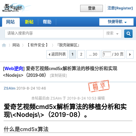
注册[Register]
登录
网站
新帖
帮助
快捷导航
搜索
搜
网站
【 软件安全 】
『脱壳破解区』
返回列表
1
2
... 30
/ 30 页
[
Web逆向
]
爱奇艺视频cmd5x解析算法的移植分析和实现
索
吾
»
›
›
<Nodejs>（2019-08）
[复制链接]
ZSAIm
2019-8-24 10:46
本帖最后由 ZSAIm 于 2019-8-24 10:53 编辑
爱奇艺视频cmd5x解析算法的移植分析和实
现\<Nodejs\>（2019-08）。
什么是cmd5x算法
爱