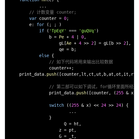
            ...

// 计数变量 counter;
var
 counter = 
0
;

e
: 
for
 (; ; )

if
 (
'TpEqY'
 === 
'guQVq'
)

                b = 
Pe
 + 
4
 | 
0
,

                    gL[
Ae
 + 
4
 >> 
2
] = gL[b >> 
2
],

                    qe = b;

else
 {

// 如下代码将用来输出比较数据
                counter++;

    print_data.
push
([counter,lt,ct,ut,b,at,ot,it,rt,
// 第二部可以如下调试，for循环里面所经
                print_data.
push
([counter, (
255
 & x) 
switch
 ((
255
 & x) << 
24
 >> 
24
) {

                        ...

                }

                      Q = ht,

                    z = pt,

                    G = _t,
