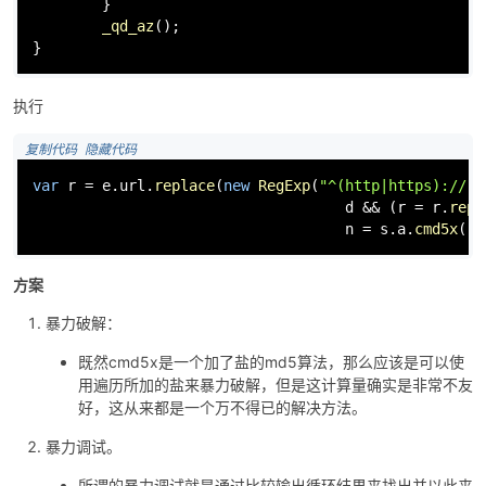
        }

_qd_az
();

}
po
执行
 复制代码
 隐藏代码
var
 r = e.
url
.
replace
(
new
RegExp
(
"^(http|https)://"
 
                                    d && (r = r.
repl
                                    n = s.
a
.
cmd5x
(r)
方案
jie.
暴力破解：
既然cmd5x是一个加了盐的md5算法，那么应该是可以使
用遍历所加的盐来暴力破解，但是这计算量确实是非常不友
好，这从来都是一个万不得已的解决方法。
暴力调试。
所谓的暴力调试就是通过比较输出循环结果来找出并以此来