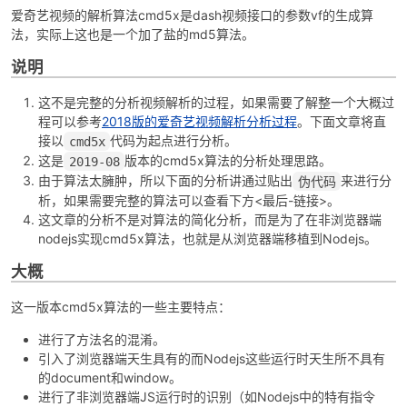
爱奇艺视频的解析算法cmd5x是dash视频接口的参数vf的生成算
法，实际上这也是一个加了盐的md5算法。
说明
这不是完整的分析视频解析的过程，如果需要了解整一个大概过
程可以参考
2018版的爱奇艺视频解析分析过程
。下面文章将直
接以
代码为起点进行分析。
cmd5x
这是
版本的cmd5x算法的分析处理思路。
2019-08
破
由于算法太臃肿，所以下面的分析讲通过贴出
来进行分
伪代码
析，如果需要完整的算法可以查看下方<最后-链接>。
这文章的分析不是对算法的简化分析，而是为了在非浏览器端
nodejs实现cmd5x算法，也就是从浏览器端移植到Nodejs。
大概
这一版本cmd5x算法的一些主要特点：
进行了方法名的混淆。
解
引入了浏览器端天生具有的而Nodejs这些运行时天生所不具有
的document和window。
进行了非浏览器端JS运行时的识别（如Nodejs中的特有指令