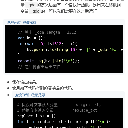
量
的定义后面有一个自执行函数，是用来左移数组
_qda
变量
的，所以我们需要在这之后运行。
_qda
 复制代码
 隐藏代码
// 其中 _qda.length = 1312
var
 kv = [];

for
(
var
 i=
0
; i<
1312
; i++){

        kv.
push
(i.
toString
(
16
) + 
'|'
 + 
_qdb
(
'0x'
 + i
    }

console
.
log
(kv.
join
(
'\n'
));

// 之后将输出写出文件
保存输出结果。
使用如下代码得到的替换后的代码。
 复制代码
 隐藏代码
# 假设源文本读入变量        origin_txt, 
# 替换文本读入变量        replace_txt
for
 i 
in
 replace_txt.strip().split(
'\n'
):

    replace_list.append(i.split(
'|'
))
