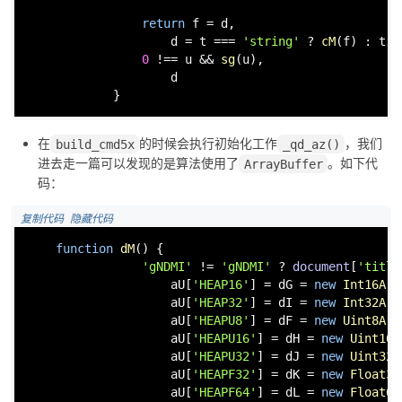
return
 f = d,

                    d = t === 
'string'
 ? 
cM
(f) : t =
0
 !== u && 
sg
(u),

                    d

            }
在
的时候会执行初始化工作
，我们
build_cmd5x
_qd_az()
进去走一篇可以发现的是算法使用了
。如下代
ArrayBuffer
码：
 复制代码
 隐藏代码
function
dM
(
) {

'gNDMI'
 != 
'gNDMI'
 ? 
document
[
'title
                    aU[
'HEAP16'
] = dG = 
new
Int16Arr
                    aU[
'HEAP32'
] = dI = 
new
Int32Arr
                    aU[
'HEAPU8'
] = dF = 
new
Uint8Arr
                    aU[
'HEAPU16'
] = dH = 
new
Uint16A
                    aU[
'HEAPU32'
] = dJ = 
new
Uint32A
                    aU[
'HEAPF32'
] = dK = 
new
Float32
                    aU[
'HEAPF64'
] = dL = 
new
Float64