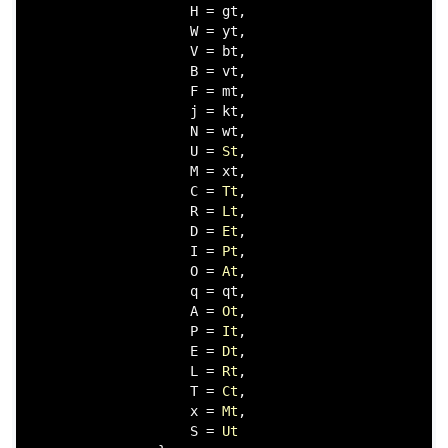
                    H = gt,

                    W = yt,

                    V = bt,

                    B = vt,

                    F = mt,

                    j = kt,

                    N = wt,

                    U = 
St
,

                    M = xt,

                    C = 
Tt
,

                    R = 
Lt
,

                    D = 
Et
,

                    I = 
Pt
,

                    O = 
At
,

                    q = qt,

                    A = 
Ot
,

                    P = 
It
,

                    E = 
Dt
,

                    L = 
Rt
,

                    T = 
Ct
,

                    x = 
Mt
,

                    S = 
Ut