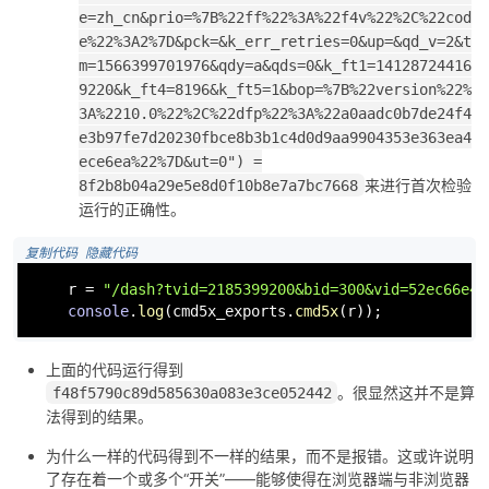
e=zh_cn&prio=%7B%22ff%22%3A%22f4v%22%2C%22cod
e%22%3A2%7D&pck=&k_err_retries=0&up=&qd_v=2&t
m=1566399701976&qdy=a&qds=0&k_ft1=14128724416
9220&k_ft4=8196&k_ft5=1&bop=%7B%22version%22%
3A%2210.0%22%2C%22dfp%22%3A%22a0aadc0b7de24f4
e3b97fe7d20230fbce8b3b1c4d0d9aa9904353e363ea4
ece6ea%22%7D&ut=0") =
来进行首次检验
8f2b8b04a29e5e8d0f10b8e7a7bc7668
运行的正确性。
 复制代码
 隐藏代码
    r = 
"/dash?tvid=2185399200&bid=300&vid=52ec66e4d
console
.
log
(cmd5x_exports.
cmd5x
(r));
上面的代码运行得到
。很显然这并不是算
f48f5790c89d585630a083e3ce052442
法得到的结果。
为什么一样的代码得到不一样的结果，而不是报错。这或许说明
了存在着一个或多个“开关”——能够使得在浏览器端与非浏览器