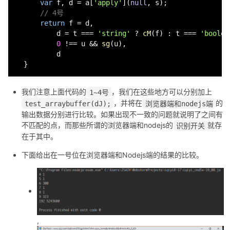
var
 f, d = a[
'apply'
](
null
, s);

// 4号
return
 f = d,

          d = t === 
'string'
 ? 
cM
(f) : t === 
'boolea
0
 !== u && 
sg
(u),

          d

  }
我们注意上面代码的
，我们在这些地方可以分别加上
1~4号
，并将在
的
test_arraybuffer(dJ);
浏览器端和nodejs端
输出数据分别进行比较。如果出现不一致的问题就说明了之间有
不匹配的点，而那些所谓的浏览器端和nodejs的
就存
识别开关
在于其中。
下面给出在一号位在浏览器端和Nodejs端的结果的比较。
,