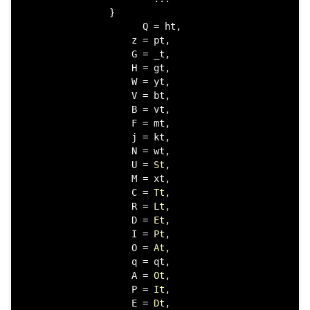
                }

                      Q = ht,

                    z = pt,

                    G = _t,

                    H = gt,

                    W = yt,

                    V = bt,

                    B = vt,

                    F = mt,

                    j = kt,

                    N = wt,

                    U = 
St
,

                    M = xt,

                    C = 
Tt
,

                    R = 
Lt
,

                    D = 
Et
,

                    I = 
Pt
,

                    O = 
At
,

                    q = qt,

                    A = 
Ot
,

                    P = 
It
,

                    E = 
Dt
,
