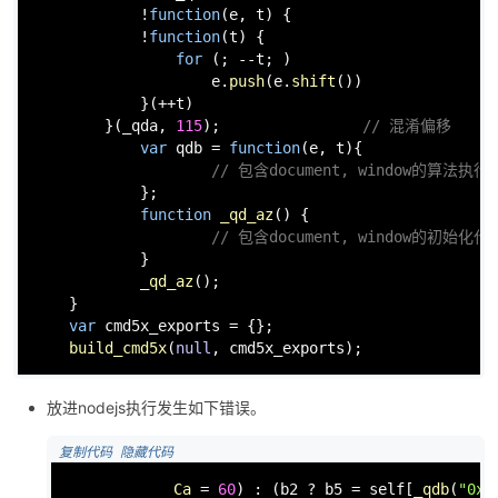
            !
function
(
e, t
) {        

            !
function
(
t
) {

for
 (; --t; )

                    e.
push
(e.
shift
())

            }(++t)

        }(_qda, 
115
);                
// 混淆偏移
var
 qdb = 
function
(
e, t
){

// 包含document, window的算法执
            };

function
_qd_az
(
) {

// 包含document, window的初始化
            }

_qd_az
();

    }

var
 cmd5x_exports = {};

build_cmd5x
(
null
, cmd5x_exports);
放进nodejs执行发生如下错误。
 复制代码
 隐藏代码
Ca
 = 
60
) : (b2 ? b5 = self[
_qdb
(
"0x2