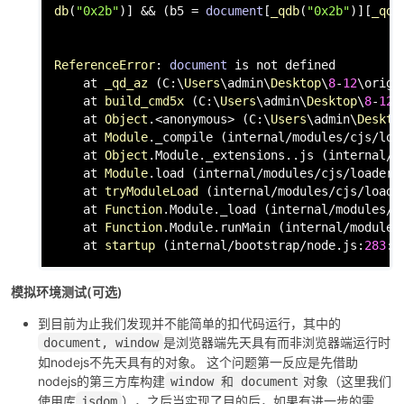
db
(
"0x2b"
)] && (b5 = 
document
[
_qdb
(
"0x2b"
)][
_qdb
                                                 
ReferenceError
: 
document
 is not defined

    at 
_qd_az
 (
C
:\
Users
\admin\
Desktop
\
8
-
12
\origi
    at 
build_cmd5x
 (
C
:\
Users
\admin\
Desktop
\
8
-
12
\
    at 
Object
.<anonymous> (
C
:\
Users
\admin\
Deskto
    at 
Module
.
_compile
 (internal/modules/cjs/loa
    at 
Object
.
Module
.
_extensions
..
js
 (internal/m
    at 
Module
.
load
 (internal/modules/cjs/loader.
    at 
tryModuleLoad
 (internal/modules/cjs/loade
    at 
Function
.
Module
.
_load
 (internal/modules/c
    at 
Function
.
Module
.
runMain
 (internal/modules
    at 
startup
 (internal/bootstrap/node.
js
:
283
:
1
模拟环境测试(可选)
到目前为止我们发现并不能简单的扣代码运行，其中的
是浏览器端先天具有而非浏览器端运行时
document, window
如nodejs不先天具有的对象。 这个问题第一反应是先借助
nodejs的第三方库构建
对象（这里我们
window 和 document
使用库
），之后当实现了目的后，如果有进一步的需
jsdom