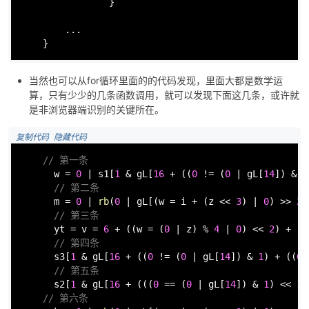
                }

        ...

    }
当然也可以从for循环里面的的代码发现，里面大都是数学运
算，只有少少的几条函数调用，就可以发现下面这几条，或许就
是非浏览器端识别的关键所在。
 复制代码
 隐藏代码
// 第一条
      w = 
0
 | s1[
1
 & gL[
16
 + ((
0
 != (
0
 | gL[
14
]) & 
1
// 第二条
      m = 
0
 | 
rb
(
0
 | gL[(w = i + (z << 
3
) | 
0
) >> 
2
]
// 第三条
      yt = v = 
6
 + ((w = (
0
 | z) % 
4
 | 
0
) << 
2
) + ((
// 第四条
      s3[
1
 & gL[
16
 + ((
0
 != (
0
 | gL[
14
]) & 
1
) + ((
0
 
// 第五条
      s2[
1
 & gL[
16
 + (((
0
 == (
0
 | gL[
14
]) & 
1
) << 
1
 
// 第六条