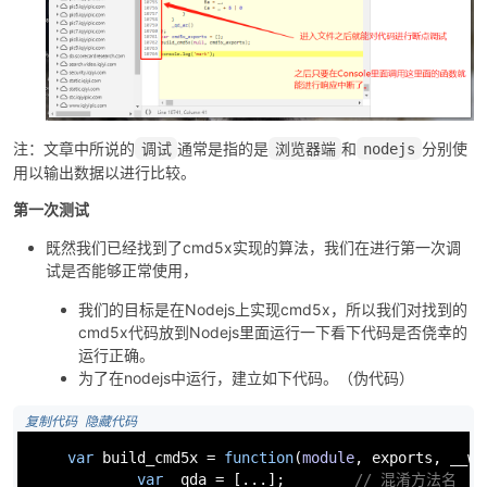
注：文章中所说的
通常是指的是
和
分别使
调试
浏览器端
nodejs
用以输出数据以进行比较。
第一次测试
既然我们已经找到了cmd5x实现的算法，我们在进行第一次调
试是否能够正常使用，
我们的目标是在Nodejs上实现cmd5x，所以我们对找到的
cmd5x代码放到Nodejs里面运行一下看下代码是否侥幸的
运行正确。
为了在nodejs中运行，建立如下代码。（伪代码）
 复制代码
 隐藏代码
var
 build_cmd5x = 
function
(
module
, 
exports
, __we
var
 _qda = [...];        
// 混淆方法名