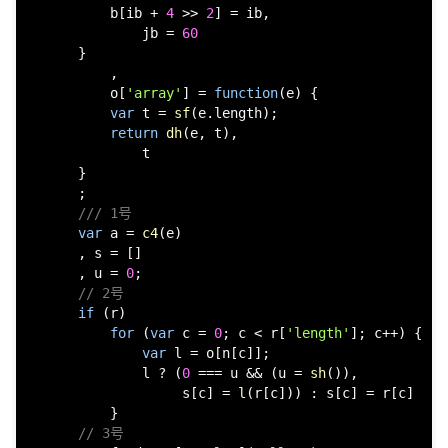
          b[ib + 
4
 >> 
2
] = ib,

              jb = 
60
      }

          ,

          o[
'array'
] = 
function
(
e
) {

var
 t = 
sf
(e.
length
);

return
dh
(e, t),

              t

      }

      ;

/// 1号
var
 a = 
c4
(e)

      , s = []

      , u = 
0
;

// 2号
if
 (r)

for
 (
var
 c = 
0
; c < r[
'length'
]; c++) {

var
 l = o[n[c]];

              l ? (
0
 === u && (u = 
sh
()),

                   s[c] = 
l
(r[c])) : s[c] = r[c]

          }

// 3号