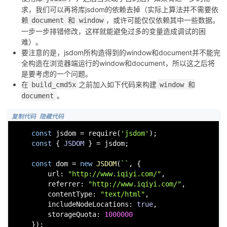
求，我们可以再将库jsdom的依赖去掉（实际上算法并不需要依
赖
，或许可能仅仅依赖其中一些数据。
document 和 window
一步一步排错修改，这样就能避免过多的变量造成调试的困
难）。
要注意的是，jsdom所构造得到的window和document并不能完
全构造在浏览器端运行的window和document，所以这之后将
是要考虑的一个问题。
在
之前加入如下代码来构建
build_cmd5x
window 和
。
document
 复制代码
 隐藏代码
const
 jsdom = 
require
(
'jsdom'
);

const
 { 
JSDOM
 } = jsdom;

const
 dom = 
new
JSDOM
(
``
, {

url
: 
"http://www.iqiyi.com/"
,

referrer
: 
"http://www.iqiyi.com/"
,

contentType
: 
"text/html"
,

includeNodeLocations
: 
true
,

storageQuota
: 
1000000
    });
