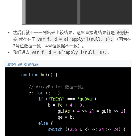
然后我就不一一列出来比较结果，这里直接说结果就是
识别开
就存在于
（因为在
关
var f, d = a['apply'](null, s);
3号位数据一致，4号位数据不一致）。
我们进去
。
var f, d = a['apply'](null, s);
 复制代码
 隐藏代码
function
hn
(
e
) {

            ...

// ArrayBuffer 数据一致。
e
: 
for
 (; ; )

if
 (
'TpEqY'
 === 
'guQVq'
)

                b = 
Pe
 + 
4
 | 
0
,

                    gL[
Ae
 + 
4
 >> 
2
] = gL[b >> 
2
],

                    qe = b;

else
 {

switch
 ((
255
 & x) << 
24
 >> 
24
) {

                        ...
