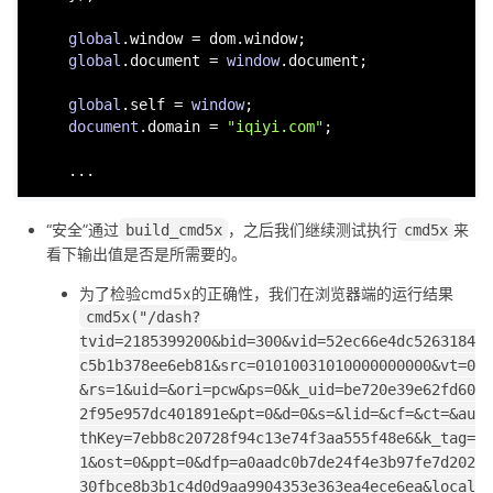
global
.
window
 = dom.
window
;

global
.
document
 = 
window
.
document
;

global
.
self
 = 
window
;

document
.
domain
 = 
"iqiyi.com"
;

“安全”通过
，之后我们继续测试执行
来
build_cmd5x
cmd5x
看下输出值是否是所需要的。
为了检验cmd5x的正确性，我们在浏览器端的运行结果
cmd5x("/dash?
tvid=2185399200&bid=300&vid=52ec66e4dc5263184
c5b1b378ee6eb81&src=01010031010000000000&vt=0
&rs=1&uid=&ori=pcw&ps=0&k_uid=be720e39e62fd60
2f95e957dc401891e&pt=0&d=0&s=&lid=&cf=&ct=&au
thKey=7ebb8c20728f94c13e74f3aa555f48e6&k_tag=
1&ost=0&ppt=0&dfp=a0aadc0b7de24f4e3b97fe7d202
30fbce8b3b1c4d0d9aa9904353e363ea4ece6ea&local