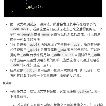
          }

_qd_az
();

  }
第一次大概调试走一遍算法。然后会发现其中存在着很多的
，看到这里我们调试走进去出来之后得到的是一个
_qdb(0x?)
字符串
或者
这些常见的对象的属性，可以猜测
length
name
这是一种混淆的方法。
我们走进去
函数发现了它依赖于
，所以有理由
_qdb()
_qda
的怀疑这是
是用来解析
变量的元素的。可以反
_qdb()
_qda
复的给
传参来调用如
来测试函数
_qdb
_qdb('0x0')
_qdb
的输出结果是否受调用次数的影响（当然这也可以通过粗略看
代码来知道这一点）。
_qdb
结果就是
调用结果不受调用次数影响，所以我们可以
_qdb()
将所有的混淆替换一下文本来进行简单的反混淆。
反混淆
有很多方法可以实现文本的替换，这里我使用
实现一
python
下批量替换。
首先我们先在脚本中输出替换文本和被替换文本。注意到变