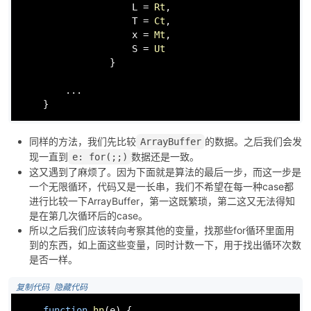
                    L = 
Rt
,

                    T = 
Ct
,

                    x = 
Mt
,

                    S = 
Ut
                }

        ...

    }
同样的方法，我们先比较
的数据。之后我们会发
ArrayBuffer
现一直到
数据还是一致。
e: for(;;)
这又遇到了麻烦了。因为下面就是算法的最后一步，而这一步是
一个无限循环，代码又是一长串，我们不希望在每一种case都
进行比较一下ArrayBuffer，第一这既繁琐，第二这又无法得知
是在第几次循环后的case。
所以之后我们应该转向考察其他的变量，找那些for循环里面用
到的东西，如上面这些变量，同时计数一下，用于找出循环次数
是否一样。
 复制代码
 隐藏代码
function
hn
(
e
) {
