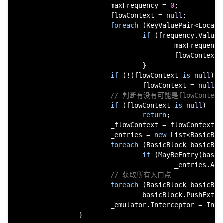
                        maxFrequency = 
0
;

                        flowContext = 
null
;

foreach
 (KeyValuePair<Local,
if
 (frequency.Value 
                                        maxFrequency
                                        flowContext =
                                }

if
 (!(flowContext 
is
null
) &
                                flowContext = 
null
;

// 判断有没有可能是flowContext
if
 (flowContext 
is
null
)

return
;

                        _flowContext = flowContext;

                        _entries = 
new
 List<BasicBlo
foreach
 (BasicBlock basicBlo
if
 (MayBeEntry(basic
                                        _entries.Add(
// 获取所有入口点
foreach
 (BasicBlock basicBlo
                                basicBlock.PushExtra
                        _emulator.Interceptor = Inter
                }
