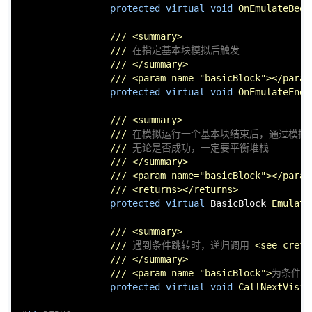
protected
virtual
void
OnEmulateBegi
///
<summary>
///
 在指定基本块模拟后触发
///
</summary>
///
<param name="basicBlock">
</param
protected
virtual
void
OnEmulateEnd
(
///
<summary>
///
 在模拟运行一个基本块结束后，通过模拟
///
 无论是否成功，一定要平衡堆栈
///
</summary>
///
<param name="basicBlock">
</param
///
<returns>
</returns>
protected
virtual
 BasicBlock 
Emulate
///
<summary>
///
 遇到条件跳转时，递归调用 
<see cref=
///
</summary>
///
<param name="basicBlock">
为条件跳
protected
virtual
void
CallNextVisit