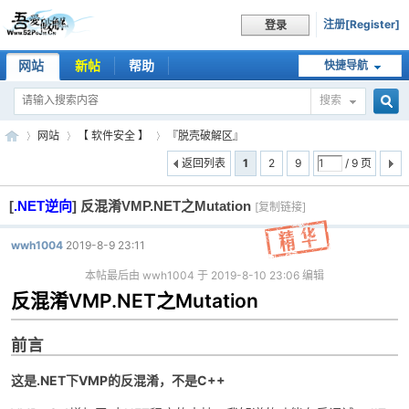
注册[Register]
登录
网站
新帖
帮助
快捷导航
搜索
搜
网站
【 软件安全 】
『脱壳破解区』
返回列表
1
2
9
/ 9 页
[
.NET逆向
]
反混淆VMP.NET之Mutation
索
[复制链接]
吾
»
›
›
wwh1004
2019-8-9 23:11
本帖最后由 wwh1004 于 2019-8-10 23:06 编辑
反混淆VMP.NET之Mutation
前言
这是.NET下VMP的反混淆，不是C++
爱