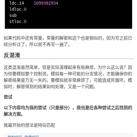
ldc.i4    
1099382934
ldloc
.0
sub

stloc
.0
如果代码中还有常量，常量的解密和这个也是相似的，因为写之前已
经分析过了，所以就不再写一遍了。
反混淆
这类混淆虽然简单，但是实际清理起来有些麻烦，为什么这么说？因
为你要模拟整个控制流，模拟每一种可能的分支情况，才能确保你的
解密结果是万无一失的。要模拟就非常麻烦了，可能造成死循环。模
拟时，解密得到的结果如何处理，又是一个问题。
尝试
以下内容均为我的尝试（只是部分），我也是在各种尝试之后找到的
解决方案。
我最开始的想法是特征匹配