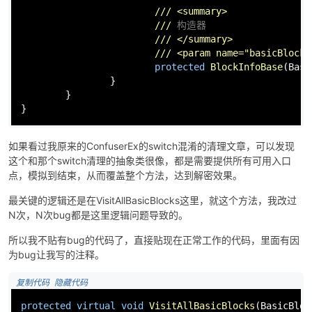
///
<summary>
///
 构造器
///
</summary>
///
<param name="basicBlock"
protected
BlockInfoBase
(
Basi
                }

        }

}
如果看过我原来的ConfuserEx的switch混淆的清理文章，可以发现
这个和那个switch清理的抽象类很像，都是需要提供所有可用入口
点，模拟到结束，从而覆盖整个方法，达到解密效果。
最关键的逻辑还是在VisitAllBasicBlocks这里，就这个方法，我改过
N次，N次bug都是这里逻辑问题导致的。
所以我不贴有bug的代码了，直接贴现在正常工作的代码，里面有因
为bug让我写的注释。
 复制代码
 隐藏代码
protected
virtual
void
VisitAllBasicBlocks
(
BasicBloc