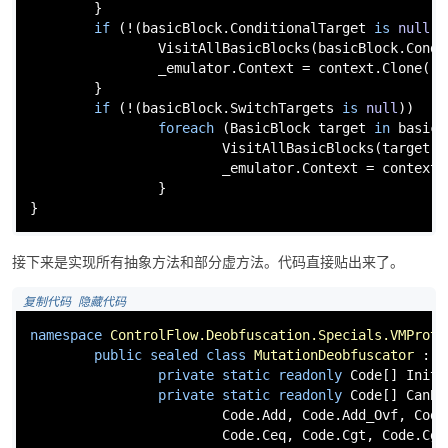
        }

if
 (!(basicBlock.ConditionalTarget 
is
null
))
                VisitAllBasicBlocks(basicBlock.Condit
                _emulator.Context = context.Clone();

        }

if
 (!(basicBlock.SwitchTargets 
is
null
))

foreach
 (BasicBlock target 
in
 basicB
                        VisitAllBasicBlocks(target);

                        _emulator.Context = context.C
                }

}
接下来是实现所有抽象方法和部分虚方法。代码直接贴出来了。
 复制代码
 隐藏代码
namespace
ControlFlow.Deobfuscation.Specials.VMProte
public
sealed
class
MutationDeobfuscator
 : 
C
private
static
readonly
 Code[] Initi
private
static
readonly
 Code[] CanBe
                        Code.Add, Code.Add_Ovf, Code
                        Code.Ceq, Code.Cgt, Code.Cgt