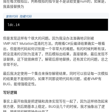
我在每次模拟后，判断模拟的指令是不是读取变量num的，如果是，
我直接替换为
 复制代码
 隐藏代码
ldc.i4
但是发现这样有个很大的问题。因为我没办法准确地识别被
VMP.NET Mutation混淆的方法。肉眼看C#反编译结果确实一眼看
出，但是用代码如何识别是一个非常大的难题。有的时候判断有误，
把没混淆的识别为混淆了，然后模拟出结果，直接替换，最后发现不
该替换，这下就很麻烦了。解密后原地替换，还有其它的问题，总之
非常不好。
最后我决定使用一个集合来保存解密结果，同时可以验证每一次模拟
的结果是不是相同的，如果不同那说明代码有问题，或者VMP有
BUG，能增强稳定性。
写好逻辑
事实上最开始我是把逻辑和具体实现写在一起了，因为这样修改起来
很方便，到后期基本上稳定，BUG没几个的时候，我才抽象出了逻
辑，把底层的解密操作分开了。