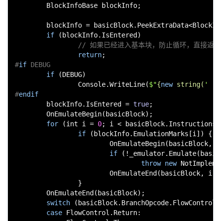
        BlockInfoBase blockInfo;

        blockInfo = basicBlock.PeekExtraData<BlockInf
if
 (blockInfo.IsEntered)

// 如果已经进入基本块，防止循环，直接返回
return
#
if
 DEBUG
if
 (DEBUG)

                Console.WriteLine(
$"
{
new
string
(
' '
,
#
endif
        blockInfo.IsEntered = 
true
;

        OnEmulateBegin(basicBlock);

for
 (
int
 i = 
0
; i < basicBlock.Instructions.
if
 (blockInfo.EmulationMarks[i]) {

                        OnEmulateBegin(basicBlock, i)
if
 (!_emulator.Emulate(basic
throw
new
 NotImpleme
                        OnEmulateEnd(basicBlock, i);

                }

        OnEmulateEnd(basicBlock);

switch
 (basicBlock.BranchOpcode.FlowControl) 
case
 FlowControl.Return:
