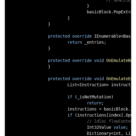
                                }

                                basicBlock.PopExtraDa
                        }

                }

protected
override
 IEnumerable<Basic
return
 _entries;

                }

protected
override
void
OnEmulateBeg
                }

protected
override
void
OnEmulateEnd
                        List<Instruction> instruction
if
 (_isNotMutation)

return
;

                        instructions = basicBlock.Ins
if
 (instructions[index].OpCo
// ldloc flowCon
                                Int32Value 
value
;

                                Dictionary<
int
, List