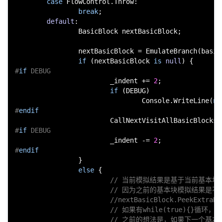
case
 FlowControl.Throw:

break
;

default
:

                BasicBlock nextBasicBlock;

                nextBasicBlock = EmulateBranch(basicB
if
 (nextBasicBlock 
is
null
#
if
 DEBUG
                        _indent += 
2
;

if
 (DEBUG)

                                Console.WriteLine(
ne
#
endif
#
if
 DEBUG
                        _indent -= 
2
#
endif
                }

else
 {

// 当前模拟结果是基于当前基本块
// 因为之前的基本块模拟结果是不一定会
//nextBasicBlock.PeekExtraDa
// 如果有while(true){}循
// 之前的想法是，如果下一个基