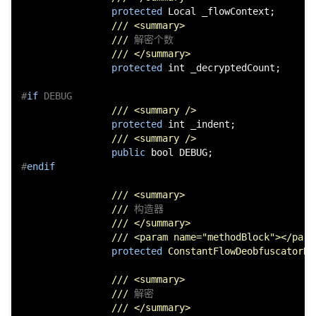
protected
 Local _flowContext;

///
<summary>
///
 解密个数
///
</summary>
protected
int
 _decryptedCount;

#
if
 DEBUG
///
<summary />
protected
int
 _indent;

///
<summary />
public
bool
#
endif
///
<summary>
///
 构造器
///
</summary>
///
<param name="methodBlock">
</para
protected
ConstantFlowDeobfuscatorBa
///
<summary>
///
 解密
///
</summary>