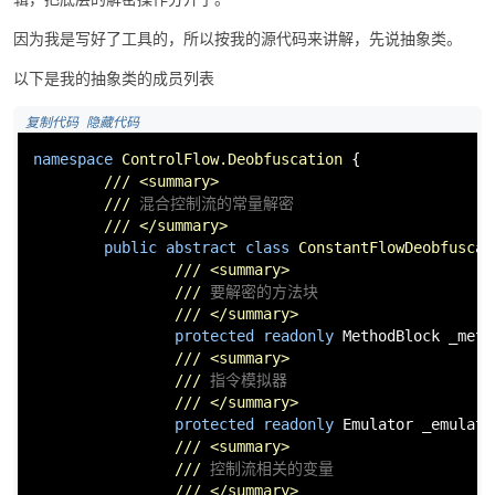
因为我是写好了工具的，所以按我的源代码来讲解，先说抽象类。
以下是我的抽象类的成员列表
 复制代码
 隐藏代码
namespace
ControlFlow.Deobfuscation
 {

///
<summary>
///
 混合控制流的常量解密
///
</summary>
public
abstract
class
ConstantFlowDeobfuscat
///
<summary>
///
 要解密的方法块
///
</summary>
protected
readonly
 MethodBlock _meth
///
<summary>
///
 指令模拟器
///
</summary>
protected
readonly
 Emulator _emulator
///
<summary>
///
 控制流相关的变量
///
</summary>