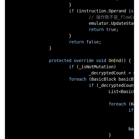
                        }

if
 (instruction.Operand 
is
 L
// 操作数不是_flowCon
                                emulator.UpdateStack(
return
true
;

                        }

return
false
;

                }

protected
override
void
OnEnd
()
 {

if
 (_isNotMutation)

                                _decryptedCount = 
0
;

foreach
 (BasicBlock basicBlo
if
 (_decryptedCount 
                                        List<BasicBl
foreach
 (Key
if
 (
                                                basi
                                        }
