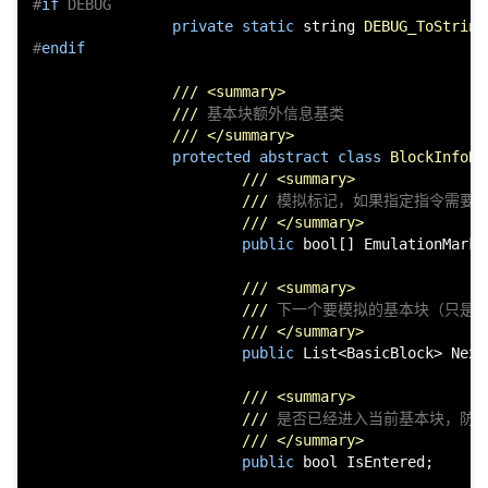
#
if
 DEBUG
private
static
string
DEBUG_ToString
#
endif
///
<summary>
///
 基本块额外信息基类
///
</summary>
protected
abstract
class
BlockInfoBa
///
<summary>
///
 模拟标记，如果指定指令需要
///
</summary>
public
bool
[] EmulationMarks;
///
<summary>
///
 下一个要模拟的基本块（只是可
///
</summary>
public
 List<BasicBlock> Next
///
<summary>
///
 是否已经进入当前基本块，防
///
</summary>
public
bool
 IsEntered;
