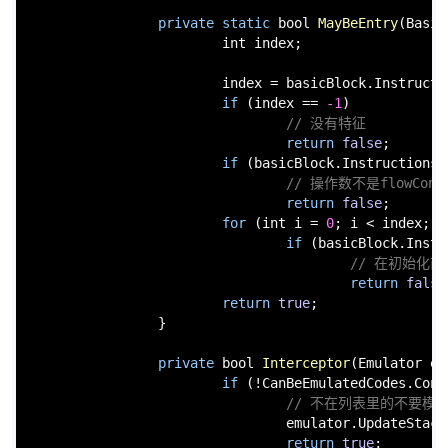
private
static
bool
MayBeEntry
(
Basic
int
 index;

                        index = basicBlock.Instructi
if
 (index == 
-1
)

// 没有特征
return
false
;

if
 (basicBlock.Instructions[
// 操作数不是flowCont
return
false
;

for
 (
int
 i = 
0
; i < index; i+
if
 (basicBlock.Instr
// 在初始化前使
return
false
return
true
;

                }

private
bool
Interceptor
(
Emulator em
if
 (!CanBeEmulatedCodes.Cont
// 不在列表里的不要模
                                emulator.UpdateStack(
return
true
;
