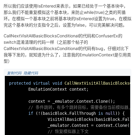
所以我们应该使用IsEntered来表示，如果已经处于一个基本块中，
那么我们不能重复模拟这个基本块，来防止while(true)之类的死循
环。在模拟一个基本块之前将基本块的IsEntered设置为true，在模拟
完这个基本块的分支指令之后，设置为false，可以完美解决问题。
CallNextVisitAllBasicBlocksConditional的代码和ConfuserEx的
switch混淆清理的代码一样（之前那个帖子的
CallNextVisitAllBasicBlocksConditional的代码有bug，仔细对比下
我等下发的，就知道为什么了，注意我的EmulationContext是引用类
型）
 复制代码
 隐藏代码
protected
virtual
void
CallNextVisitAllBasicBlocksCo
        EmulationContext context;

        context = _emulator.Context.Clone();

// 条件跳转，有多个跳转目标，需要备份当前模拟器上
if
 (!(basicBlock.FallThrough 
is
null
)) {

                VisitAllBasicBlocks(basicBlock.FallTh
                _emulator.Context = context.Clone();

// 恢复模拟器上下文