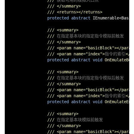
///
 获取可用的模拟入口点
///
</summary>
///
<returns>
</returns>
protected
abstract
 IEnumerable<Basic
///
<summary>
///
 在指定基本块的指定指令模拟前触发
///
</summary>
///
<param name="basicBlock">
</param
///
<param name="index">
指令的索引
</p
protected
abstract
void
OnEmulateBeg
///
<summary>
///
 在指定基本块的指定指令模拟后触发
///
</summary>
///
<param name="basicBlock">
</param
///
<param name="index">
指令的索引
</p
protected
abstract
void
OnEmulateEnd
///
<summary>
///
 在指定基本块模拟前触发
///
</summary>
///
<param name="basicBlock">
</param