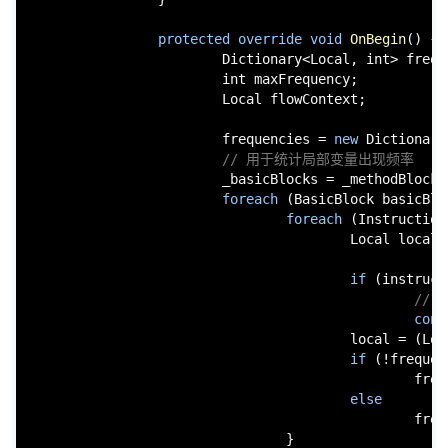
protected
override
void
OnBegin
()
 {

                        Dictionary<Local, 
int
> frequ
int
 maxFrequency;

                        Local flowContext;

                        frequencies = 
new
 Dictionary
// 用于统计局部变量出现频率
                        _basicBlocks = _methodBlock.
foreach
 (BasicBlock basicBlo
foreach
 (Instruction
                                        Local local;

if
 (instruct
// 
cont
                                        local = (Loc
if
 (!frequen
                                                freq
else
                                                frequ
                                }
