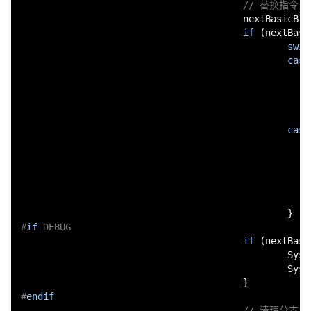
// 替换指令
                                        nextBasicBlo
if
 (nextBasi
swit
case
                                                    
                                                    
case
                                                    
                                                    
                                                    
#
if
 DEBUG
if
 (nextBasi
                                                Syst
                                                Syst
#
endif
// 清理分支