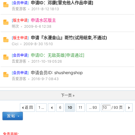
申请ID：邓康[冒充他人作品申请]
[
会员申请
]
吾爱游客
•
2011-8-12 18:13
申请水区版主
[
版主申请
]
明次
•
2009-6-6 12:38
申请『水漫金山』斑竹(试用结束,不通过)
[
版主申请
]
Cici
•
2009-8-30 15:10
申请ID：无敌英雄[申请通过]
[
会员申请
]
吾爱游客
•
2011-10-19 05:26
申请会员ID: shushengshop
[
会员申请
]
吾爱游客
•
2016-9-7 08:43
下一页 »
返 回
1 ...
6
10
11
... 93
/ 93 页
免责声明：