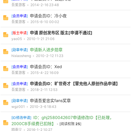
吾爱游客
•
2014-2-16 23:48
申请会员ID：冷小夜
[
会员申请
]
吾爱游客
•
2015-6-10 00:02
申请 原创发布区 版主[申请不通过]
[
版主申请
]
yao05
•
2010-1-21 21:06
申请新人进步勋章
[
勋章申请
]
hixiaosheng
•
2010-2-12 11:23
申请会员ID：Xed
[
会员申请
]
吾爱游客
•
2015-4-22 16:09
申请会员ID：旷世奇才【冒充他人原创作品申请】
[
会员申请
]
吾爱游客
•
2018-2-11 12:53
申请吾爱忠实fans奖章
[
勋章申请
]
wgz001
•
2010-3-6 18:43
ID：ghj2580042607申请修改ID【已处理，
[
ID修改申请
]
2000CB手续费已扣除】
- [阅读权限
25
]
陌南尘
•
2016-1-2 10:27