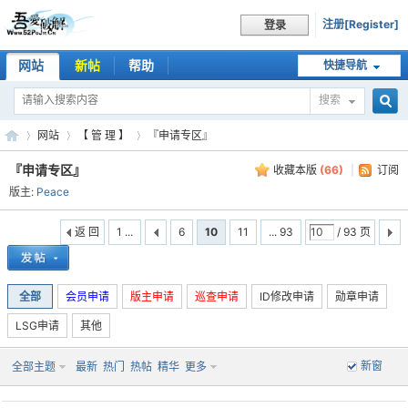
注册[Register]
登录
网站
新帖
帮助
快捷导航
搜索
搜
网站
【 管 理 】
『申请专区』
『申请专区』
收藏本版
(
66
)
|
订阅
版主:
Peace
索
吾
»
›
›
返 回
1 ...
6
10
11
... 93
/ 93 页
全部
会员申请
版主申请
巡查申请
ID修改申请
勋章申请
LSG申请
其他
新窗
全部主题
最新
热门
热帖
精华
更多
爱