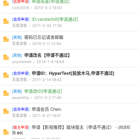
申请巡查[申请通过]
[
巡查申请
]
czjh2008
•
2010-5-2 19:00
ID:vanderbilt[申请通过]
[
会员申请
]
吾爱游客
•
2011-5-30 17:28
po
密码已忘记请发邮箱
[
其他
]
吾爱游客
•
2016-2-11 21:54
申请改名【申请不通过】
[
其他
]
yoyonnmm
•
2014-1-8 18:44
申请ID：HyperText[投放木马,申请不通过]
[
会员申请
]
吾爱游客
•
2011-2-14 18:42
jie.
申请改ID[申请通过]
[
其他
]
eason0liu
•
2011-5-2 17:40
申请会员 Chen.
[
会员申请
]
吾爱游客
•
2011-8-27 18:57
申请【影视推荐】版块版主（申请不通过）
[
版主申请
]
- [阅读权
限
80
]