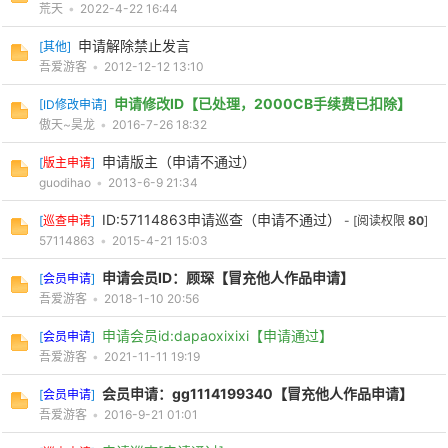
荒天
•
2022-4-22 16:44
申请解除禁止发言
[
其他
]
吾爱游客
•
2012-12-12 13:10
申请修改ID【已处理，2000CB手续费已扣除】
[
ID修改申请
]
傲天~昊龙
•
2016-7-26 18:32
-
申请版主（申请不通过）
[
版主申请
]
guodihao
•
2013-6-9 21:34
ID:57114863申请巡查（申请不通过）
[
巡查申请
]
- [阅读权限
80
]
57114863
•
2015-4-21 15:03
申请会员ID：顾琛【冒充他人作品申请】
[
会员申请
]
吾爱游客
•
2018-1-10 20:56
申请会员id:dapaoxixixi【申请通过】
[
会员申请
]
52
吾爱游客
•
2021-11-11 19:19
会员申请：gg1114199340【冒充他人作品申请】
[
会员申请
]
吾爱游客
•
2016-9-21 01:01