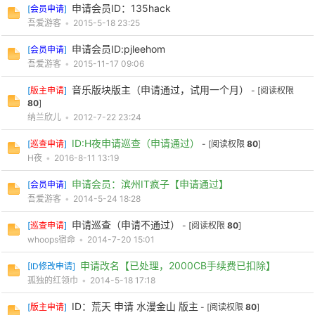
申请会员ID：135hack
[
会员申请
]
吾爱游客
•
2015-5-18 23:25
申请会员ID:pjleehom
[
会员申请
]
吾爱游客
•
2015-11-17 09:06
音乐版块版主（申请通过，试用一个月）
[
版主申请
]
- [阅读权限
80
]
纳兰欣儿
•
2012-7-22 23:24
破
ID:H夜申请巡查（申请通过）
[
巡查申请
]
- [阅读权限
80
]
H夜
•
2016-8-11 13:19
申请会员：滨州IT疯子【申请通过】
[
会员申请
]
吾爱游客
•
2014-5-24 18:28
申请巡查（申请不通过）
[
巡查申请
]
- [阅读权限
80
]
whoops宿命
•
2014-7-20 15:01
申请改名【已处理，2000CB手续费已扣除】
[
ID修改申请
]
解
孤独的红领巾
•
2014-5-18 17:18
ID：荒天 申请 水漫金山 版主
[
版主申请
]
- [阅读权限
80
]