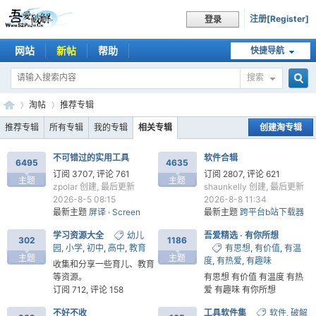
注册[Register]
登录
网站
新帖
帮助
快捷导航
搜索
搜
淘帖
推荐专辑
推荐专辑
所有专辑
我的专辑
相关专辑
创建淘专辑
不可错过的实用工具
软件合辑
索
6495
4635
吾
›
›
订阅 3707, 评论 761
订阅 2807, 评论 621
主题
主题
zpolar
创建, 最后更新
shaunkelly
创建, 最后更新
2026-8-5 08:15
2026-8-8 11:34
最新主题
屏译 · Screen
最新主题
跨平台b站下载器
Translator v0.4.1
Bili23-Downloader v2.12.1
学习资源大全
幼儿
吾爱精选 · 有你所想
302
1186
园
,
小学
,
初中
,
高中
,
教育
有思想
,
有价值
,
有温
主题
主题
度
,
有热爱
,
有趣味
收集和分享一些育儿、教育
等资源。
有思想 有价值 有温度 有热
订阅 712, 评论 158
爱 有趣味 有你所想
无知灰灰
创建, 最后更新
订阅 333, 评论 67
爱
不好不收
工具软件集
软件
,
破解
2026-1-10 20:08
g2614557
创建, 最后更新