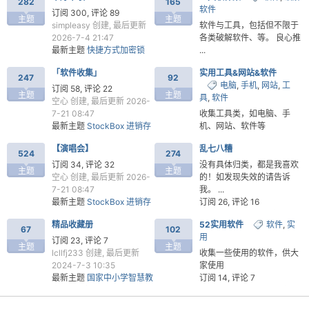
282
165
软件
最新主题
WOW English 全
2026-8-7 17:22
订阅 300, 评论 89
主题
主题
9 季 视频+音频+单词表+打
最新主题
手写模拟器-文
simpleasy
创建, 最后更新
软件与工具，包括但不限于
卡循环计划
本/docx 一键变逼真手写图
2026-7-4 21:47
各类破解软件、等。 良心推
片，告别手抄
最新主题
快捷方式加密锁
...
—— 给你的 .lnk .exe 加把
订阅 143, 评论 91
「软件收集」
实用工具&网站&软件
密码锁 仅68 K
qwerty200696
创建, 最后
247
92
电脑
,
手机
,
网站
,
工
更新 2026-3-20 17:05
订阅 58, 评论 22
主题
主题
具
,
软件
最新主题
吾爱破解论坛精华
空心
创建, 最后更新 2026-
集2025
7-21 08:47
收集工具类，如电脑、手
最新主题
StockBox 进销存
机、网站、软件等
破
管理系统
订阅 43, 评论 22
【演唱会】
乱七八糟
HRG
创建, 最后更新 2026-
524
274
4-16 14:06
订阅 34, 评论 32
没有具体归类，都是我喜欢
主题
主题
最新主题
华为电脑管家
空心
创建, 最后更新 2026-
的！如发现失效的请告诉
12.0.1.126版及安装工具修
7-21 08:47
我。 ...
复
最新主题
StockBox 进销存
订阅 26, 评论 16
管理系统
开创者
创建, 最后更新
精品收藏册
52实用软件
软件
,
实
2026-6-27 06:49
67
102
用
最新主题
ePub 电子书编辑
订阅 23, 评论 7
主题
主题
器 V3.3.4 更新【2026-06-
lcllfj233
创建, 最后更新
收集一些使用的软件，供大
28】
2024-7-3 10:35
家使用
解
最新主题
国家中小学智慧教
订阅 14, 评论 7
育平台（视频、课件、教
lccccccc
创建, 最后更新
材）下载
2025-7-21 18:50