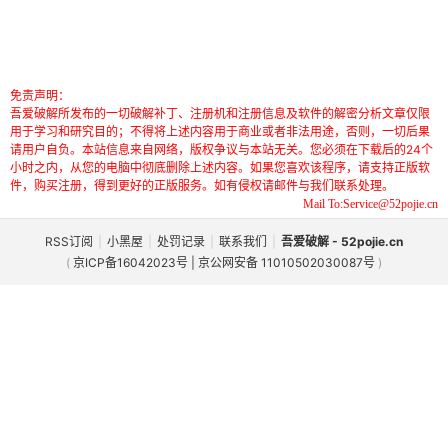
免责声明：
吾爱破解所发布的一切破解补丁、注册机和注册信息及软件的解密分析文章仅限
用于学习和研究目的；不得将上述内容用于商业或者非法用途，否则，一切后果
请用户自负。本站信息来自网络，版权争议与本站无关。您必须在下载后的24个
小时之内，从您的电脑中彻底删除上述内容。如果您喜欢该程序，请支持正版软
件，购买注册，得到更好的正版服务。如有侵权请邮件与我们联系处理。
Mail To:Service@52pojie.cn
RSS订阅
|
小黑屋
|
处罚记录
|
联系我们
|
吾爱破解 - 52pojie.cn
(
京ICP备16042023号 | 京公网安备 11010502030087号
)