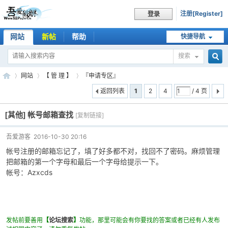
注册[Register]
登录
网站
新帖
帮助
快捷导航
搜索
搜
网站
【 管 理 】
『申请专区』
返回列表
1
2
4
/ 4 页
[其他]
帐号邮箱查找
索
[复制链接]
吾
»
›
›
吾爱游客
2016-10-30 20:16
帐号注册的邮箱忘记了，填了好多都不对，找回不了密码。麻烦管理
把邮箱的第一个字母和最后一个字母给提示一下。
帐号：Azxcds
发帖前要善用
【
论坛搜索
】
功能，那里可能会有你要找的答案或者已经有人发布
爱