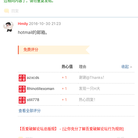
过相同内容了，请勿重复发帖。
回复
Hmily
2016-10-30 21:23
hotmail的邮箱。
免费评分
破
热心值
理由
收起
azxcds
+ 1
谢谢@Thanks！
Rhinotillexoman
+ 1
发现一只H大
still778
+ 1
热心回复！
查看全部评分
解
【吾爱破解论坛总版规】 - [让你充分了解吾爱破解论坛行为规则]