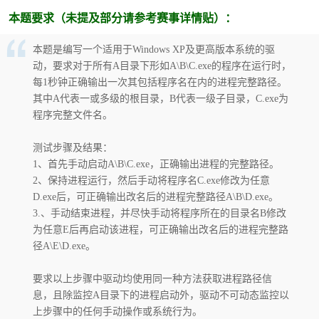
本题要求（未提及部分请参考赛事详情贴）：
本题是编写一个适用于Windows XP及更高版本系统的驱
动，要求对于所有A目录下形如A\B\C.exe的程序在运行时，
每1秒钟正确输出一次其包括程序名在内的进程完整路径。
其中A代表一或多级的根目录，B代表一级子目录，C.exe为
程序完整文件名。
破
测试步骤及结果：
1、首先手动启动A\B\C.exe，正确输出进程的完整路径。
2、保持进程运行，然后手动将程序名C.exe修改为任意
D.exe后，可正确输出改名后的进程完整路径A\B\D.exe。
3.、手动结束进程，并尽快手动将程序所在的目录名B修改
为任意E后再启动该进程，可正确输出改名后的进程完整路
径A\E\D.exe。
解
要求以上步骤中驱动均使用同一种方法获取进程路径信
息，且除监控A目录下的进程启动外，驱动不可动态监控以
上步骤中的任何手动操作或系统行为。