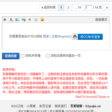
返回列表
1
2
... 19
/ 19 页
高级模式
您需要登录后才可以回帖
登录
|
注册[Register]
回帖并转播
回帖后跳转到最后一页
发表回复
免责声明：
吾爱破解所发布的一切破解补丁、注册机和注册信息及软件的解密分析文章仅限
用于学习和研究目的；不得将上述内容用于商业或者非法用途，否则，一切后果
请用户自负。本站信息来自网络，版权争议与本站无关。您必须在下载后的24个
小时之内，从您的电脑中彻底删除上述内容。如果您喜欢该程序，请支持正版软
件，购买注册，得到更好的正版服务。如有侵权请邮件与我们联系处理。
Mail To:Service@52pojie.cn
RSS订阅
|
小黑屋
|
处罚记录
|
联系我们
|
吾爱破解 - 52pojie.cn
(
京ICP备16042023号 | 京公网安备 11010502030087号
)