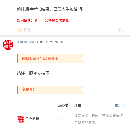
前排期待考试结果。吾爱大牛加油吧！
如何快速判断一个文件是否为病毒！
回复
举报
31415926
2016-3-25 20:10
+1
回帖奖励
CB吾爱币
站楼，顺变支持下
免费评分
热心值
理由
收起
请勿灌水，提高回帖质量是每位
青衣惆怅
+ 1
会员应尽的义.