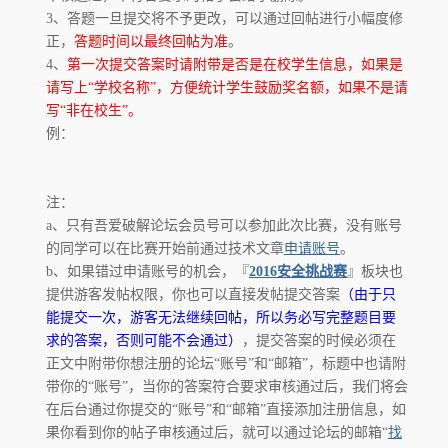
3、答题一旦提交将不予更改，可以通过回帖进行小幅度修
正，
答题时间以最终回帖为准
。
4、
第一次提交答案时请附带是否是在校学生信息，如果是
请写上“学校名称”，方便统计学生鼓励奖名额，如果不是请
po
写“非在校生”。
例：
注：
a、只有吾爱破解论坛会员号可以参加此次比赛，没有账号
的同学可以在比赛开始前通过技术文章
申请账号
。
b、如果错过申请账号的机会，『
2016安全挑战赛
』板块也
jie.
提供游客发帖权限，你也可以直接发帖提交答案
（由于只
能提交一次，游客无法继续回帖，所以务必写完整题目要
求的答案，否则可能不会通过）
，提交答案的时候必须在
正文中附带你想注册的论坛“账号”和“邮箱”，标题中也请附
带你的“账号”，当你的答案符合要求审核通过后，我们将会
在后台通过你提交的“账号”和“邮箱”直接添加注册信息，如
果你看到你的帖子审核通过后，就可以通过论坛的邮箱“
找