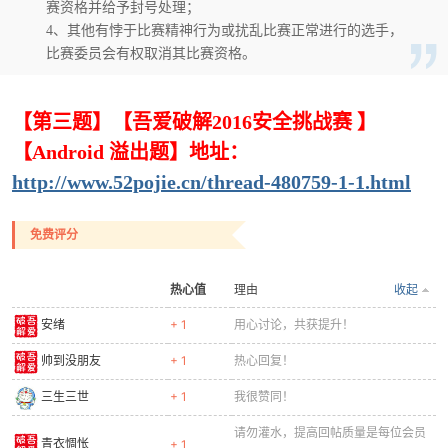
赛资格并给予封号处理；
4、其他有悖于比赛精神行为或扰乱比赛正常进行的选手，
比赛委员会有权取消其比赛资格。
【第三题】【吾爱破解2016安全挑战赛 】
【Android 溢出题】地址：
http://www.52pojie.cn/thread-480759-1-1.html
免费评分
热心值
理由
收起
安绪
+ 1
用心讨论，共获提升！
帅到没朋友
+ 1
热心回复！
三生三世
+ 1
我很赞同！
请勿灌水，提高回帖质量是每位会员
青衣惆怅
+ 1