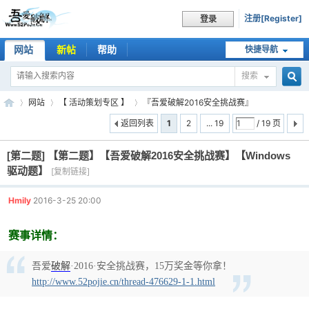
注册[Register]
登录
网站
新帖
帮助
快捷导航
搜索
搜
网站
【 活动策划专区 】
『吾爱破解2016安全挑战赛』
返回列表
1
2
... 19
/ 19 页
[第二题]
【第二题】【吾爱破解2016安全挑战赛】【Windows
索
吾
»
›
›
驱动题】
[复制链接]
Hmily
2016-3-25 20:00
赛事详情：
吾爱
破解
·2016·安全挑战赛，15万奖金等你拿！
http://www.52pojie.cn/thread-476629-1-1.html
爱