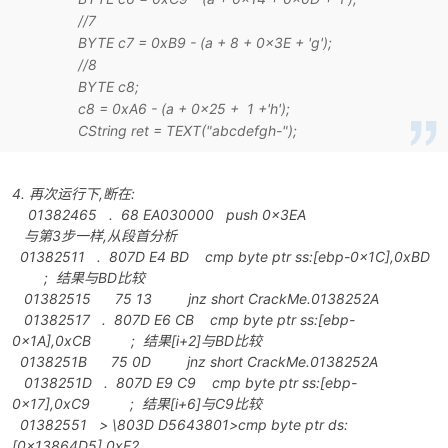
//7
BYTE c7 = 0xB9 - (a + 8 + 0x3E + 'g');
//8
BYTE c8;
c8 = 0xA6 - (a + 0x25 + 1 +'h');
CString ret = TEXT("abcdefgh-");
-
4. 再次运行下,断在:
01382465 . 68 EA030000 push 0x3EA
与第3步一样,从段首分析
01382511 . 807D E4 BD cmp byte ptr ss:[ebp-0x1C],0xBD
; 结果
与BD比较
01382515 75 13 jnz short CrackMe.0138252A
01382517 . 807D E6 CB cmp byte ptr ss:[ebp-
52
0x1A],0xCB ; 结果[i+2]与BD比较
0138251B 75 0D jnz short CrackMe.0138252A
0138251D . 807D E9 C9 cmp byte ptr ss:[ebp-
0x17],0xC9 ; 结果[i+6]与C9比较
01382551 > \803D D5643801>cmp byte ptr ds:
[0x13864D5],0xE2