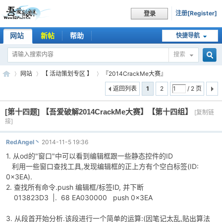
注册[Register]
登录
网站
新帖
帮助
快捷导航
搜索
搜
网站
【 活动策划专区 】
『2014CrackMe大赛』
返回列表
1
2
/ 2 页
[第十四题]
【吾爱破解2014CrackMe大赛】【第十四组】
索
[复制链
吾
»
›
›
接]
RedAngel丶
2014-11-5 19:36
1. 从od的"窗口"中可以看到编辑框跟一些静态控件的ID
利用一些窗口查找工具,发现编辑框的正上方有个空白标签(ID:
0x3EA).
2. 查找所有命令.push 编辑框/标签ID, 并下断
013823D3 |. 68 EA030000 push 0x3EA
爱
3. 从段首开始分析.该段进行一个简单的运算:(因笔记太乱,贴出算法