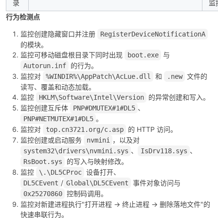
录
监
行为检测点
监控创建隐藏窗口并注册
RegisterDeviceNotificationA
的模块。
监控可移动磁盘根目录下同时出现
与
boot.exe
的行为。
Autorun.inf
监控对
和
文件的
%WINDIR%\AppPatch\AcLue.dll
.new
读写、覆盖和动态加载。
监控
的异常创建和写入。
HKLM\Software\Intel\Version
监控创建互斥体
、
PNP#DMUTEX#1#DL5
。
PNP#NETMUTEX#1#DL5
监控对
的 HTTP 访问。
top.cn3721.org/c.asp
监控创建或启动服务
，以及对
nvmini
、
、
system32\drivers\nvmini.sys
IsDrv118.sys
的写入与映射修改。
RsBoot.sys
监控
设备打开、
\.\DL5CProc
/
事件对象访问与
DL5CEvent
Global\DL5CEvent
控制码调用。
0x25270860
监控对新建进程执行"打开进程 -> 终止进程 -> 删除落地文件"的
快速串联行为。