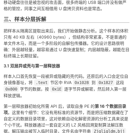
移动硬盘往往是被忽视的攻击面，很多终端的 USB 端口并没有做严
格的管控，同事之间互相借用 U 盘拷贝资料也是常态。
三、样本分层拆解
po
把样本从隔离区提取出来后，我们开始做静态分析。这个样本的体积
只有 40 KB 左右（40960 bytes），但结构非常紧凑，不是普通的
单文件木马，而是一个多阶段的自解包传播器。它的设计思路很明
确：外层越轻量，越容易通过 U 盘快速复制；内层越隐蔽，越能在目
标终端上长期驻留。
3.1 双层异或壳与第一层释放器
样本入口首先恢复一段被异或隐藏的壳代码。还原后的入口会定位自
身镜像基址，将
节区中 RVA
到
这段
.text
0x1028
0x1827
jie.
字节的数据，按
逐字节异或解密，然后转入第一层
0x800
0x1E
释放逻辑。
第一层释放器初始化所需 API 后，读取自身 PE 的
第 16 个数据目录
项
。这里有个细节：它没有用标准的资源节，而是把压缩数据藏在了
自定义的数据目录项里，这对依赖自动化解密资源的分析工具来说是
个小干扰。释放器通过一套自定义的 LZ 风格回溯复制算法解压数
据，解压输出被写入临时目录，文件名由字符串
Zjgligldm,bjj