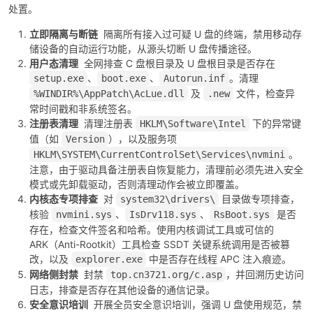
处置。
立即隔离与断链
隔离所有接入过可疑 U 盘的终端，禁用移动存
储设备的自动运行功能，从源头切断 U 盘传播途径。
用户态清理
全网排查 C 盘根目录及 U 盘根目录是否存在
、
、
。清理
setup.exe
boot.exe
Autorun.inf
及
文件，检查异
%WINDIR%\AppPatch\AcLue.dll
.new
常时间戳和非系统签名。
注册表清理
清理注册表
下的异常键
HKLM\Software\Intel
值（如
），以及服务项
Version
。
HKLM\SYSTEM\CurrentControlSet\Services\nvmini
注意，由于驱动具备注册表自恢复能力，清理前必须先进入安全
模式或先卸载驱动，否则清理动作会被立即覆盖。
内核态专项排查
对
目录做专项排查，
system32\drivers\
核验
、
、
是否
nvmini.sys
IsDrv118.sys
RsBoot.sys
存在，检查文件签名和哈希。使用内核调试工具或可信的
ARK（Anti-Rootkit）工具检查 SSDT 关键系统调用是否被篡
改，以及
中是否存在线程 APC 注入痕迹。
explorer.exe
网络侧封禁
封禁
，并回溯历史访问
top.cn3721.org/c.asp
日志，排查是否存在其他设备的通信记录。
安全意识培训
开展全员安全意识培训，强调 U 盘使用规范，禁