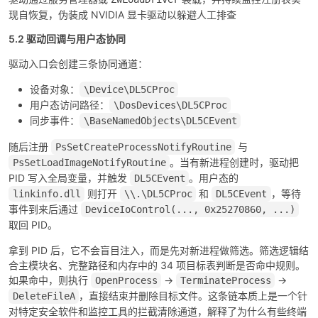
现自恢复，伪装成 NVIDIA 显卡驱动以躲避人工排查
5.2 驱动回调与用户态协同
驱动入口会创建三条协同通道：
设备对象：
\Device\DL5CProc
用户态访问路径：
\DosDevices\DL5CProc
同步事件：
\BaseNamedObjects\DL5CEvent
随后注册
与
PsSetCreateProcessNotifyRoutine
。当有新进程创建时，驱动把
PsSetLoadImageNotifyRoutine
PID 写入全局变量，并触发
。用户态的
DL5CEvent
则打开
和
，等待
linkinfo.dll
\\.\DL5CProc
DL5CEvent
事件到来后通过
DeviceIoControl(..., 0x25270860, ...)
取回 PID。
拿到 PID 后，它不会盲目注入，而是先对新进程做筛选。筛选逻辑结
合主模块名、完整路径和内存中的 34 项目标表判断是否命中规则。
如果命中，则执行
→
→
OpenProcess
TerminateProcess
，直接结束并删除目标文件。这条链本质上是一个针
DeleteFileA
对特定安全软件和监控工具的拦截清除通道，解释了为什么有些终端