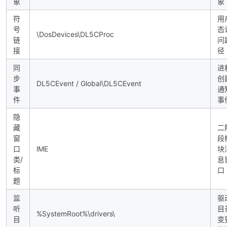
象
象
符
用
号
态
\DosDevices\DL5CProc
链
问
接
径
同
进
步
创
DL5CEvent / Global\DL5CEvent
事
通
件
事
隐
藏
二
窗
段
口
lME
块
类/
息
标
口
题
监
驱
听
目
%SystemRoot%\drivers\
目
变