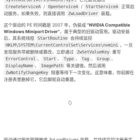
/
/
正常启
CreateServiceA
OpenServiceA
StartServiceA
动服务，如果失败，则直接调用
装载。
ZwLoadDriver
这个驱动的 PE 时间戳是 2007 年，伪装成
"NVIDIA Compatible
Windows Miniport Driver"
，属于典型的旧驱动冒用。驱动安装
后，其系统线程
会持续监控
StartRoutine
，一旦
HKLM\SYSTEM\CurrentControlSet\Services\nvmini
发现服务项被删除或篡改，立即通过
重写
ZwSetValueKey
、
、
、
、
、
ErrorControl
Start
Type
Tag
Group
、
等关键值，然后调用
DisplayName
ImagePath
阻塞等待下一次变化。这意味着，你前脚在
ZwNotifyChangeKey
注册表里删掉它，它后脚就自动重建。
驱动通过服务管理器或
装载，并持续监控注册表实
ZwLoadDriver