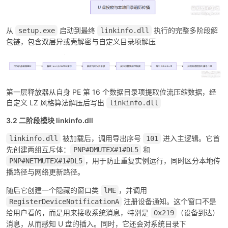
从
启动到最终
执行的完整多阶段解
setup.exe
linkinfo.dll
包链，包含双层异或壳解密与自定义目录项解压
第一层释放器从自身 PE 第 16 个数据目录项提取位流压缩数据，经
自定义 LZ 风格算法解压后写出
linkinfo.dll
3.2 二阶段模块 linkinfo.dll
被加载后，调用导出序号
进入主逻辑。它首
linkinfo.dll
101
先创建两组互斥体：
和
PNP#DMUTEX#1#DL5
，用于防止重复实例运行，同时区分本地传
PNP#NETMUTEX#1#DL5
播路径与网络更新路径。
随后它创建一个隐藏的窗口类
，并调用
lME
注册设备通知。这个窗口不是
RegisterDeviceNotificationA
给用户看的，而是用来接收系统消息，特别是
（设备到达）
0x219
消息，从而感知 U 盘的插入。同时，它还会对系统目录下