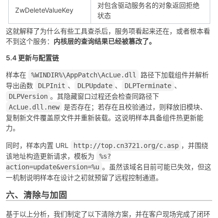
对包含驱动服务名的对象返回拒绝
ZwDeleteValueKey
状态
这就解释了为什么有些工具查杀后，服务项看起来还在，或者根本看
不到这个服务：
内核层的查询结果已经被篡改了。
5.4 更新与配置链
样本在
路径下加载组件并解析
%WINDIR%\AppPatch\AcLue.dll
导出函数
、
、
、
DLPInit
DLPUpdate
DLPTerminate
。其隐藏窗口过程还会检查同路径下
DLPVersion
是否存在；若存在且校验通过，则释放旧模块、
AcLue.dll.new
复制新文件覆盖原文件并重新装载。这说明样本具备组件热更新能
力。
同时，样本内置 URL
，并围绕
http://top.cn3721.org/c.asp
该地址构造更新请求，模板为
%s?
。虽然该域名目前可能已失效，但这
action=update&version=%u
一机制说明样本在设计之初就预留了远程控制通道。
六、清除与加固
基于以上分析，我们制定了以下清除方案，并在客户现场完成了闭环