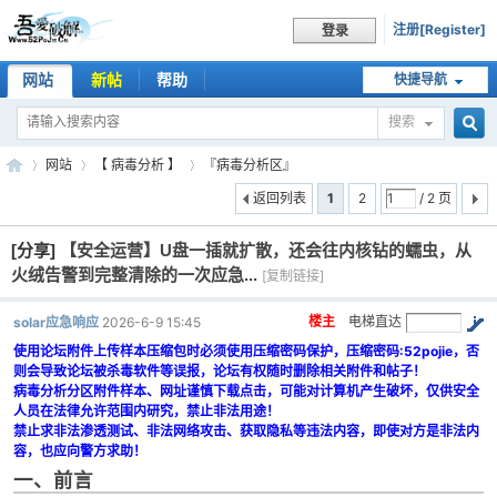
注册[Register]
登录
网站
新帖
帮助
快捷导航
搜索
搜
网站
【 病毒分析 】
『病毒分析区』
返回列表
1
2
/ 2 页
[分享]
【安全运营】U盘一插就扩散，还会往内核钻的蠕虫，从
索
吾
»
›
›
火绒告警到完整清除的一次应急...
[复制链接]
楼主
电梯直达
solar应急响应
2026-6-9 15:45
使用论坛附件上传样本压缩包时必须使用压缩密码保护，压缩密码:52pojie，否
则会导致论坛被杀毒软件等误报，论坛有权随时删除相关附件和帖子！
病毒分析分区附件样本、网址谨慎下载点击，可能对计算机产生破坏，仅供安全
人员在法律允许范围内研究，禁止非法用途！
禁止求非法渗透测试、非法网络攻击、获取隐私等违法内容，即使对方是非法内
容，也应向警方求助！
一、前言
爱