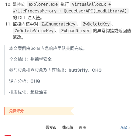
监控向
执行
explorer.exe
VirtualAllocEx +
WriteProcessMemory + QueueUserAPC(LoadLibraryA)
的 DLL 注入链。
监控内核中对
、
、
ZwEnumerateKey
ZwDeleteKey
、
的异常钩挂或返回值
ZwDeleteValueKey
ZwLoadDriver
篡改。
本文案例由Solar应急响应团队共同完成。
全文输出：
州弟学安全
参与应急排查应急及内容输出：
butt3rf1y、CHQ
逆向分析：
CHQ
排版优化：超级油麦
免费评分
吾爱币
热心值
理由
收起