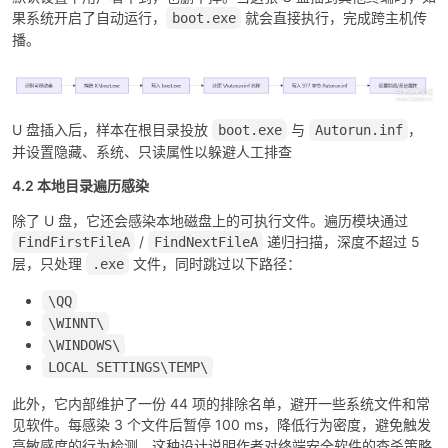
果系统开启了自动运行，
就会直接执行，完成跨主机传
boot.exe
播。
U 盘插入后，样本在根目录投放
与
，
boot.exe
Autorun.inf
并设置隐藏、系统、只读属性以躲避人工排查
4.2 本地目录遍历感染
除了 U 盘，它还会感染本地磁盘上的可执行文件。遍历模块通过
/
递归扫描，深度不超过 5
FindFirstFileA
FindNextFileA
层，只处理
文件，同时跳过以下路径：
.exe
\QQ
\WINNT\
\WINDOWS\
LOCAL SETTINGS\TEMP\
此外，它内部维护了一份 44 项的排除名单，避开一些系统文件和常
见软件。每感染 3 个文件后暂停 100 ms，降低行为密度，避免触发
高敏感度的行为检测。这种设计说明作者对终端安全软件的查杀策略