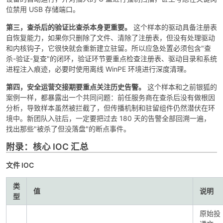
位禁用 USB 存储端口。
第三，查杀后的验证比查杀本身更重要。
这个样本的驱动具备注册表
自恢复能力，如果你只删除了文件、清除了注册表，但没有处理驱动
和内核钩子，它很快就会重新建立驻留。所以应急处置必须包含"查
杀-验证-复查"的闭环，验证环节要重点检查注册表、驱动目录和系统
进程注入痕迹，必要时使用离线 WinPE 环境进行深度清理。
第四，安全运营交接期要重点关注历史告警。
这个样本和之前银狐的
案例一样，都暴露出一个共同问题：前任服务商在查杀后没有做根因
分析，导致样本虽然被拦截了，但传播机制和驻留组件仍然潜伏在环
境中。新团队入驻后，一定要把过去 180 天的告警全部回溯一遍，
找出那些"被杀了但没落盘"的断点事件。
附录：核心 IOC 汇总
文件 IOC
类
值
说明
型
原始投