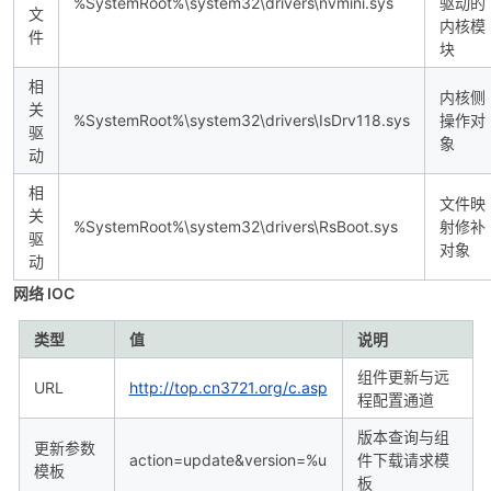
%SystemRoot%\system32\drivers\nvmini.sys
驱动的
文
内核模
件
块
相
内核侧
关
%SystemRoot%\system32\drivers\IsDrv118.sys
操作对
驱
象
动
相
文件映
关
%SystemRoot%\system32\drivers\RsBoot.sys
射修补
驱
对象
动
网络 IOC
类型
值
说明
组件更新与远
URL
http://top.cn3721.org/c.asp
程配置通道
版本查询与组
更新参数
action=update&version=%u
件下载请求模
模板
板