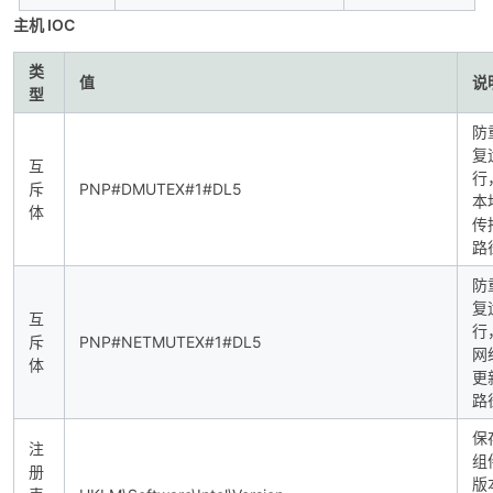
主机 IOC
类
值
说
型
防
复
互
行
斥
PNP#DMUTEX#1#DL5
本
体
传
路
防
复
互
行
斥
PNP#NETMUTEX#1#DL5
网
体
更
路
保
注
组
册
版