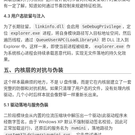
有一定了解，知道如何通过节奏控制来规避特征检测。
4.3 用户态驻留与注入
为了长期驻留，
会启用
，定
linkinfo.dll
SeDebugPrivilege
位
进程，将自身模块路径写入目标地址空间，然后
explorer.exe
遍历线程，通过
把 DLL 注入到
QueueUserAPC(LoadLibraryA)
Explorer 中。这样一来，即使当前进程被结束，
作
explorer.exe
为系统核心进程会持续承载恶意代码，实现无文件落地的持久化效
果。
五、内核层的对抗与伪装
这个样本最麻烦的地方，不是 U 盘传播，而是它在内核层建立了一套
完整的防御和对抗机制。如果只清理了用户态的文件，没有处理内核
驱动，几个小时后样本就会像野草一样重新长出来。
5.1 驱动落地与服务伪装
二阶段模块会从内置的位流压缩块中解压出一个驱动(此驱动程序未
经数字签名，由于 Windows XP 默认不强制驱动签名校验，因此可
正常加载运行)，还原后的服务名为
，落地路径为
nvmini
。它先尝试通过
system32\drivers\nvmini.sys