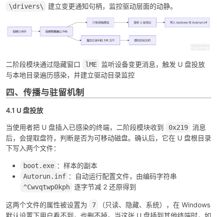
建立变更通知句柄，监控驱动层面的动静。
\drivers\
二阶段模块通过隐藏窗口
监听设备变更消息，触发 U 盘投放
lME
与本地目录遍历感染，并建立驱动目录监控
四、传播与驻留机制
4.1 U 盘投放
当使用者把 U 盘插入已感染的终端，二阶段模块收到
消息
0x219
后，会提取盘符，判断是否为可移动磁盘。确认后，它在 U 盘根目录
下写入两个文件：
：样本的副本
boot.exe
：自动运行配置文件，由编码字符串
Autorun.inf
逐字节减 2 还原得到
^Cwvqtwp0kph
这两个文件的属性被设置为
（只读、隐藏、系统），在 Windows
7
默认设置下用户看不到，也删不掉。当这张 U 盘插到其他终端时，如