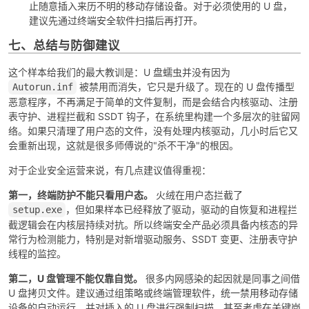
止随意插入来历不明的移动存储设备。对于必须使用的 U 盘，
建议先通过终端安全软件扫描后再打开。
七、总结与防御建议
这个样本给我们的最大教训是：U 盘蠕虫并没有因为
被禁用而消失，它只是升级了。现在的 U 盘传播型
Autorun.inf
恶意程序，不再满足于简单的文件复制，而是会结合内核驱动、注册
表守护、进程拦截和 SSDT 钩子，在系统里构建一个多层次的驻留网
络。如果只清理了用户态的文件，没有处理内核驱动，几小时后它又
会重新出现，这就是很多师傅说的"杀不干净"的根因。
对于企业安全运营来说，有几点建议值得重视：
第一，终端防护不能只看用户态。
火绒在用户态拦截了
，但如果样本已经释放了驱动，驱动的自恢复和进程拦
setup.exe
截逻辑会在内核层持续对抗。所以终端安全产品必须具备内核态的异
常行为检测能力，特别是对新增驱动服务、SSDT 变更、注册表守护
线程的监控。
第二，U 盘管理不能仅靠自觉。
很多内网感染的起因就是同事之间借
U 盘拷贝文件。建议通过组策略或终端管理软件，统一禁用移动存储
设备的自动运行，并对插入的 U 盘进行强制扫描，甚至考虑在关键岗