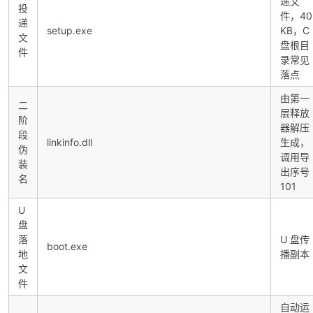
递文
投
件，40
递
setup.exe
KB，C
文
盘根目
件
录常见
落点
由第一
二
层释放
阶
器解压
段
linkinfo.dll
生成，
伪
调用导
装
出序号
名
101
U
盘
落
U 盘传
boot.exe
地
播副本
文
件
自动运