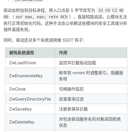
驱动会附加到目标进程，把入口点前 5 字节改写为
33 C0 C2 0C
（
），直接短路返回，让模块无法
00
xor eax, eax; retn 0Ch
执行正常初始化代码。这种手法会让依赖这些模块的安全工具或分析
插件直接失效。
同时，驱动还对多个系统调用做 SSDT 钩子：
被钩系统调用
作用
ZwLoadDriver
监控并拦截驱动加载
枚举到 nvmini 时调整索引，隐藏服
ZwEnumerateKey
务项
ZwClose
句柄操作监控
ZwQueryDirectoryFile
目录查询过滤
ZwSaveKey
注册表保存拦截
对包含驱动服务名的对象返回拒绝
ZwDeleteKey
状态