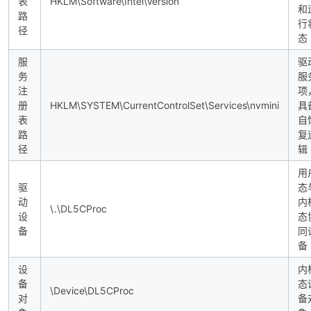
表
HKLM\Software\Intel\Version
和
路
行
径
态
服
驱
务
服
注
项
册
HKLM\SYSTEM\CurrentControlSet\Services\nvmini
具
表
自
路
复
径
辑
用
驱
态
动
内
\.\DL5CProc
设
态
备
同
备
设
内
备
态
\Device\DL5CProc
对
备