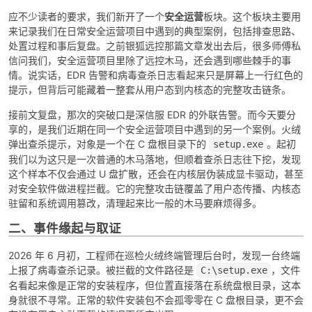
应不少读者的要求，我们新开了一个
安全运营
板块。这个板块主要用
来记录我们在日常安全运营项目中遇到的典型案例，包括排查思路、
处置过程和事后复盘。之前银狐远控那篇文章发出去后，很多师傅私
信问我们，安全运营项目里除了远控木马，还会遇到哪些棘手的事
情。说实话，EDR 告警和病毒查杀日志看起来只是屏幕上一行红色的
提示，但背后可能藏着一整套从用户态到内核态的完整攻击链条。
接前文复盘，那次的突破口是深信服 EDR 的外联告警。而今天要分
享的，是我们近期在同一个安全运营项目中遇到的另一个案例。火绒
破
弹出查杀提示，对象是一个在 C 盘根目录下的
。起初
setup.exe
我们以为这只是一次普通的木马落地，但顺着查杀日志往下挖，发现
这个样本不仅会通过 U 盘扩散，还会在内核层伪装成显卡驱动，甚至
对安全软件做进程拦截。它的完整攻击链覆盖了用户态传播、内核态
驻留和系统调用篡改，清理起来比一般的木马要麻烦得多。
二、事件缘起与取证
2026 年 6 月初，工程师在巡检火绒终端管理后台时，发现一台终端
解
上报了病毒查杀记录。被拦截的文件路径是
，文件
C:\setup.exe
名看起来像是正常的安装程序，但位置直接落在系统盘根目录，这本
身就很不寻常。正常的软件安装包不会孤零零在 C 盘根目录，更不会