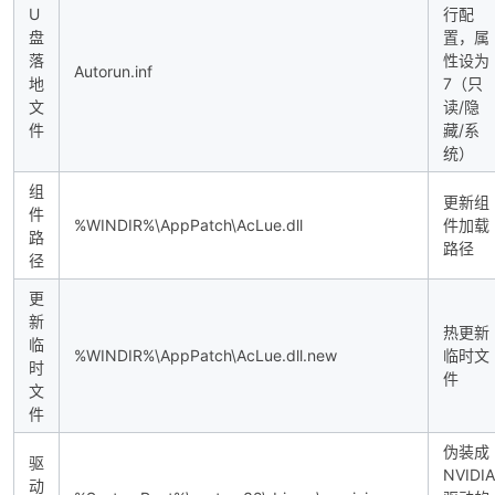
U
行配
盘
置，属
落
性设为
Autorun.inf
地
7（只
文
读/隐
件
藏/系
统）
组
更新组
件
%WINDIR%\AppPatch\AcLue.dll
件加载
路
路径
径
更
新
热更新
临
%WINDIR%\AppPatch\AcLue.dll.new
临时文
时
件
文
件
伪装成
驱
NVIDIA
动