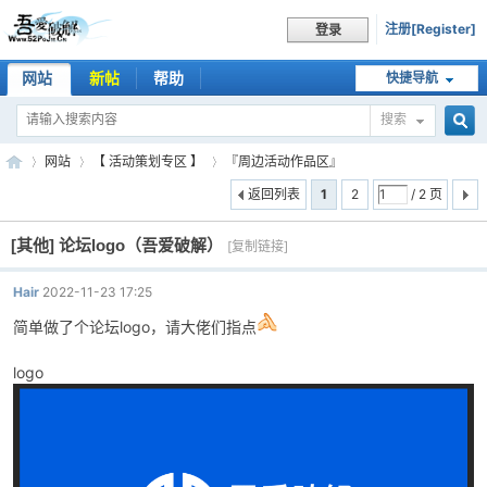
注册[Register]
登录
网站
新帖
帮助
快捷导航
搜索
搜
网站
【 活动策划专区 】
『周边活动作品区』
返回列表
1
2
/ 2 页
[其他]
论坛logo（吾爱破解）
索
[复制链接]
吾
»
›
›
Hair
2022-11-23 17:25
简单做了个论坛logo，请大佬们指点
logo
爱