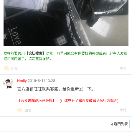
发帖前要善用
【
论坛搜索
】
功能，那里可能会有你要找的答案或者已经有人发布
破
过相同内容了，请勿重复发帖。
回复
举报
Hmily
2019-8-11 10:28
官方店铺旺旺联系客服，给你重新发一下。
【吾爱破解论坛总版规】 - [让你充分了解吾爱破解论坛行为规则]
回复
举报
解
返回列表