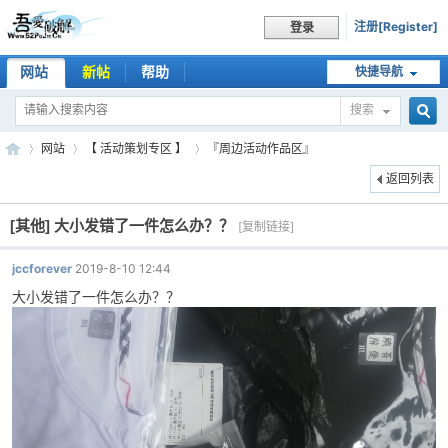
注册[Register]
登录
网站
新帖
帮助
快捷导航
搜索
搜
网站
【 活动策划专区 】
『周边活动作品区』
返回列表
[其他]
大小发错了一件怎么办？？
索
[复制链接]
吾
»
›
›
jccforever
2019-8-10 12:44
大小发错了一件怎么办？？
爱