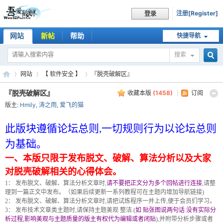
注册[Register]
登录
网站
新帖
帮助
快捷导航
搜索
搜
网站
【 软件安全 】
『脱壳破解区』
『脱壳破解区』
收藏本版
(
1458
)
|
订阅
版主:
Hmily
,
涛之雨
,
爱飞的猫
索
吾
»
›
›
此版块遵循论坛总则,一切规则行为以论坛总则
为基础。
一、本版只限于发布脱文、破解、算法分析以及大家
对脱壳破解相关的心得体会。
1： 发布脱文、破解、算法分析文章时,
请不要把正文分为多个回帖进行连接
,请整
理到一篇正文中发布。（如果后续更新一系列教程可在主题内增加导航链接)
2： 发布脱文、破解、算法分析文章时,请把试炼程序一并上传,便于会员们学习。
3： 发布技术文章类主题时,请保持主题美观 整洁.(
如 贴张图说两句话 没有实际分
爱
析过程,影响美观与主题质量的版主有权代为编辑或者闭贴
),并附带分析步骤或者