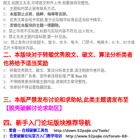
图文,如图文太多,可将原文附件上传,但要保持完整性。
4： 主题帖内禁止留有联系方式。
5：
本版禁止点将、挑衅、侮辱等言辞。
6： 优秀文章会给予奖励,基于论坛精华标准会适当给予精华。
7：
发错在本版块的主题一律删除。
8：禁止华而不实标题,标题与实际内容不符合,出入较大。
9：禁止无关主题内容标题,需一针见血。
10：禁止发布讨论校园卡、饭卡、水卡、电卡、门禁卡、电梯卡、IC卡、ID卡或
芯片卡等相关内容。
二、本版块对于转载优秀脱文、破文、算法分析类者
破
也将给予适当奖励
1： 转载优秀脱文、破文、算法分析类文章,请注明原作者外链。
2： 发现恶意广告者、宣传者违规处理,严重
Ban ID
3： 不得随意更改转载主题内容,请保持文章完整性。
4： 非原创不得设置隐藏回复。
三、本版严禁发布讨论和求助帖,此类主题请发布至
【脱壳破解讨论求助区】
解
四、新手入门论坛版块推荐导航
1：
爱盘 -- 在线破解工具包
http://down.52pojie.cn/Tools/
2：
吾爱破解论坛官方入门教学培训
http://www.52pojie.cn/forum-68-