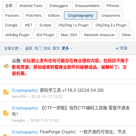
全部
Android Tools
Debuggers
Disassemblers
PEtools
Packers
Patchers
Editors
Cryptography
Unpackers
Dongle
.NET
Scripts
OllyDbg 1.x Plugin
OllyDbg 2.x Plugin
x64dbg Plugin
IDA Plugin
Mac OSX
Network Analyzer
Other
-
新窗
全部主题
最新
热门
热帖
精华
更多
公告:
论坛禁止发布任何可能存在商业侵权内容，包括但不限于
影视资源、原创或者转载商业软件的破解成品、破解补丁、注
册机等。
密码学工具 v1.18.0 (2024.04.29)
[
Cryptography
]
leon406
•
2024-10-27 12:22
52
【CTF一把梭】恒烈CTF编码工具箱 雷霆开源发
[
Cryptography
]
布！
Henglie
•
2026-7-27 17:42
FlowForge Crypto：一款开源的可视化、节点
[
Cryptography
]