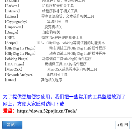
【
PEtools
】 PE文件分析、查壳相关工具
【
Packers
】 给程序加壳相关工具
【
Patchers
】 给程序做补丁相关工具
【
Editors
】 程序资源编辑、文本操作相关工具
【
Cryptography
】 算法相关工具
【
Unpackers
】 脱壳机相关
【
Dongle
】 加密狗相关
【
.NET
】 微软.Net程序逆向相关工具
【
Scripts
】 IDA、OllyDbg、x64dbg等调试器的功能脚本
【
OllyDbg 1.x Plugin
】 动态调试工具OllyDbg 1.x的插件程序
【
OllyDbg 2.x Plugin
】 动态调试工具OllyDbg 2.x的插件程序
破
【
x64dbg Plugin
】 动态调试工具x64dbg的插件程序
【
IDA Plugin
】 反编译工具IDA的插件程序
【
Mac OSX
】 Mac OSX系统程序逆向相关工具
【
Network Analyzer
】 抓包相关工具
【
Other
】 其他相关程序
为了提供更加便捷使用，我们把一些常用的工具整理放到了
网上，方便大家随时访问下载
爱盘：
https://down.52pojie.cn/Tools/
解
返 回