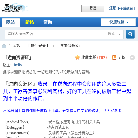
注册[Register]
登录
网站
新帖
帮助
快捷导航
搜索
搜
网站
【 软件安全 】
『逆向资源区』
『逆向资源区』
收藏本版
(
797
)
|
订阅
版主:
Hmily
索
吾
»
›
›
此版块遵循论坛总则,一切规则行为以论坛总则为基础。
『逆向资源区』
收录了在逆向过程中会使用的绝大多数工
具，工欲善其事必先利其器，好的工具在逆向破解工程中起
到事半功倍的作用。
本区根据工具的作用分成以下几类，分别做以中文解释说明，共大家参考:
【
Android Tools
】 安卓程序逆向所用到的相关工具
【
Debuggers
】 动态调试工具
【
Disassemblers
】 反编译工具（静态分析为主）
爱