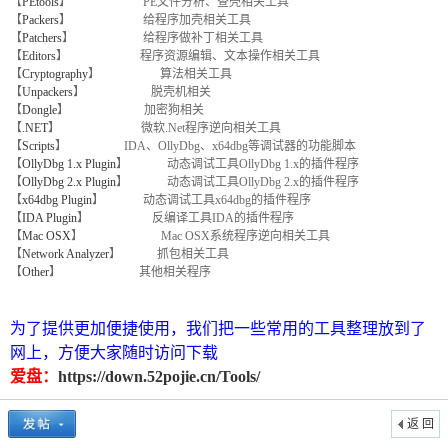
【
PEtools
】 PE文件分析、查壳相关工具
【
Packers
】 给程序加壳相关工具
【
Patchers
】 给程序做补丁相关工具
【
Editors
】 程序资源编辑、文本操作相关工具
【
Cryptography
】 算法相关工具
【
Unpackers
】 脱壳机相关
【
Dongle
】 加密狗相关
【
.NET
】 微软.Net程序逆向相关工具
【
Scripts
】 IDA、OllyDbg、x64dbg等调试器的功能脚本
【
OllyDbg 1.x Plugin
】 动态调试工具OllyDbg 1.x的插件程序
【
OllyDbg 2.x Plugin
】 动态调试工具OllyDbg 2.x的插件程序
破
【
x64dbg Plugin
】 动态调试工具x64dbg的插件程序
【
IDA Plugin
】 反编译工具IDA的插件程序
【
Mac OSX
】 Mac OSX系统程序逆向相关工具
【
Network Analyzer
】 抓包相关工具
【
Other
】 其他相关程序
为了提供更加便捷使用，我们把一些常用的工具整理放到了
网上，方便大家随时访问下载
爱盘：
https://down.52pojie.cn/Tools/
解
返 回