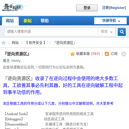
注册[Register]
登录
网站
新帖
帮助
快捷导航
搜索
搜
网站
【 软件安全 】
『逆向资源区』
『逆向资源区』
收藏本版
(
797
)
|
订阅
版主:
Hmily
索
吾
»
›
›
此版块遵循论坛总则,一切规则行为以论坛总则为基础。
『逆向资源区』
收录了在逆向过程中会使用的绝大多数工
具，工欲善其事必先利其器，好的工具在逆向破解工程中起
到事半功倍的作用。
本区根据工具的作用分成以下几类，分别做以中文解释说明，共大家参考:
【
Android Tools
】 安卓程序逆向所用到的相关工具
【
Debuggers
】 动态调试工具
【
Disassemblers
】 反编译工具（静态分析为主）
爱