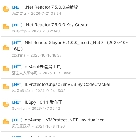
.Net Reactor 7.5.0.0最新版
[
.NET
]
Js2121u
•
2026-7-21 09:34
.Net Reactor 7.5.0.0 Key Creator
[
.NET
]
po
yuifjdfgs
•
2026-2-3 22:49
NETReactorSlayer-6.4.0.0_fixed7_Net9 （2025-10-
[
.NET
]
16日）
xzchina
•
2025-10-16 18:37
de4dot去混淆工具
[
.NET
]
落尘大大和你呢
•
2025-1-19 18:58
ILProtectorUnpacker v7.3 By CodeCracker
[
.NET
]
jie.
风吹屁屁凉
•
2024-9-24 15:08
ILSpy 10.1.1 发布了
[
.NET
]
Suxinlan
•
2026-4-7 09:42
de4vmp - VMProtect .NET unvirtualizer
[
.NET
]
风吹屁屁凉
•
2024-10-8 11:26