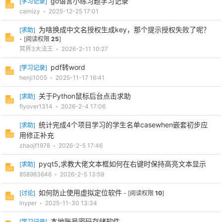
go语言小练习题学习记录
[
学习记录
]
carnizy
•
2025-12-25 17:01
为啥换成中文名授权生成key，那个提示授权失败了呢？
[
求助
]
- [阅读权限
25
]
冥界3大法王
•
2026-2-11 10:27
pdf转word
[
学习记录
]
-
henji1005
•
2025-11-17 16:41
关于Python鼠标后台点击求助
[
求助
]
flyover1314
•
2026-2-4 17:06
统计完成4个项目学习的学生名单casewhen嵌套初步应
[
求助
]
用修正补充
zhaojf1978
•
2026-2-5 17:46
pyqt5,求教大佬文本框如何在右键时保持高亮文本显示
[
求助
]
52
858983646
•
2026-2-5 13:59
如何防止使用虚拟定位软件
[
讨论
]
- [阅读权限
10
]
lnyper
•
2025-11-30 13:34
本地账号密码存储软件
[
学习记录
]