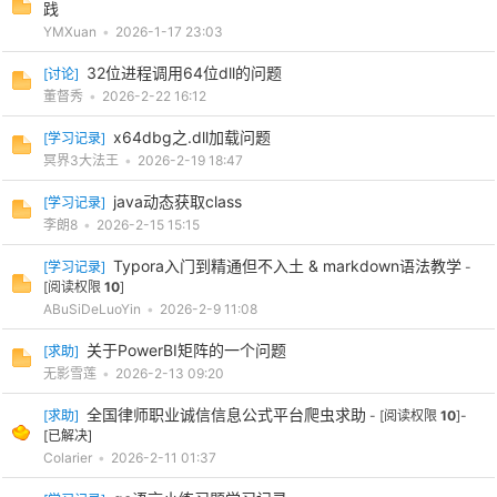
践
YMXuan
•
2026-1-17 23:03
32位进程调用64位dll的问题
[
讨论
]
董督秀
•
2026-2-22 16:12
x64dbg之.dll加载问题
[
学习记录
]
冥界3大法王
•
2026-2-19 18:47
java动态获取class
[
学习记录
]
破
李朗8
•
2026-2-15 15:15
Typora入门到精通但不入土 & markdown语法教学
[
学习记录
]
-
[阅读权限
10
]
ABuSiDeLuoYin
•
2026-2-9 11:08
关于PowerBI矩阵的一个问题
[
求助
]
无影雪莲
•
2026-2-13 09:20
全国律师职业诚信信息公式平台爬虫求助
[
求助
]
- [阅读权限
10
]-
解
[已解决]
Colarier
•
2026-2-11 01:37