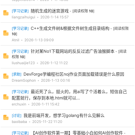
随机生成的迷宫游戏
[
学习记录
]
- [阅读权限
10
]
liangzaihuigui
•
2026-1-14 15:57
C++生成文件树&根据文件树生成目录结构
[
学习记录
]
- [阅读权限
10
]
Atnil
•
2026-1-13 09:09
针对某No1下载网站的反反过滤广告油猴脚本
[
学习记录
]
- [阅读
权限
10
]
liushuaijie123
•
2026-1-12 11:22
DevForge学编程社区noj作业页面加载错误是什么原因
[
求助
]
DreamSophon
•
2026-1-13 00:16
最近死了么，挺火的，用ai写了个活着么，短信自己
[
学习记录
]
配置就行，保存到本地.html就可以...
erchuxin
•
2026-1-11 15:42
我是前端开发，想学习golang有什么见解么
[
讨论
]
baxibaba
•
2025-11-22 11:20
【AI创作软件第一期】零基础小白如何AI创作软件
[
学习记录
]
-