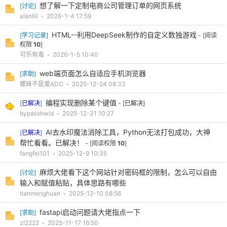
想了解一下定制电商公司管理订单的网页系统
[
讨论
]
alanliii
•
2026-1-4 17:59
HTML--利用DeepSeek制作的自定义数独游戏
[
学习记录
]
- [阅读
权限
10
]
可乐有毒
•
2026-1-5 10:40
web端页面怎么自适应手机浏览器
[
求助
]
暧昧不是爱ADC
•
2025-12-24 08:33
编程实现删除某个键值
[
已解决
]
-
[已解决]
bypasshwid
•
2025-12-31 10:27
AI去水印魔法消除工具，Python无法打包成功，大神
[
已解决
]
帮忙看看。已解决！
- [阅读权限
10
]
fangfei101
•
2025-12-9 10:35
麻烦大佬看下这个网站针对密码框的限制，怎么可以自由
[
讨论
]
输入和赋值粘贴，具体思路有哪些
tianmenghuan
•
2025-12-10 08:56
fastapi启动问题请大佬指点一下
[
求助
]
zl2222
•
2025-11-17 16:50