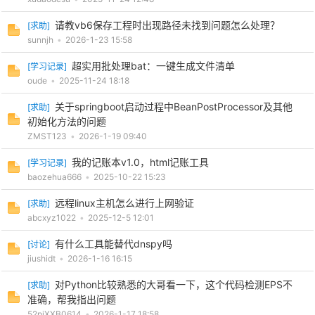
请教vb6保存工程时出现路径未找到问题怎么处理？
[
求助
]
cn
sunnjh
•
2026-1-23 15:58
超实用批处理bat：一键生成文件清单
[
学习记录
]
oude
•
2025-11-24 18:18
关于springboot启动过程中BeanPostProcessor及其他
[
求助
]
初始化方法的问题
ZMST123
•
2026-1-19 09:40
我的记账本v1.0，html记账工具
[
学习记录
]
baozehua666
•
2025-10-22 15:23
远程linux主机怎么进行上网验证
[
求助
]
abcxyz1022
•
2025-12-5 12:01
有什么工具能替代dnspy吗
[
讨论
]
jiushidt
•
2026-1-16 16:15
对Python比较熟悉的大哥看一下，这个代码检测EPS不
[
求助
]
准确，帮我指出问题
52pjXXB0614
•
2026-1-17 18:58