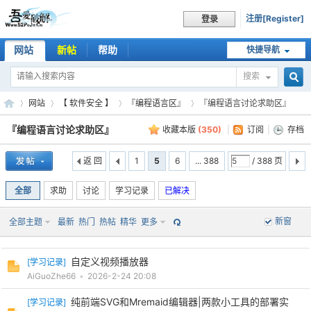
注册[Register]
登录
网站
新帖
帮助
快捷导航
搜索
搜
网站
【 软件安全 】
『编程语言区』
『编程语言讨论求助区』
『编程语言讨论求助区』
收藏本版
(
350
)
|
订阅
|
存档
索
返 回
1
5
6
... 388
/ 388 页
吾
»
›
›
›
全部
求助
讨论
学习记录
已解决
新窗
全部主题
最新
热门
热帖
精华
更多
自定义视频播放器
[
学习记录
]
AiGuoZhe66
•
2026-2-24 20:08
爱
纯前端SVG和Mremaid编辑器|两款小工具的部署实
[
学习记录
]