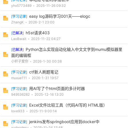
yhx5773489
•
2025-11-26 09:32
easy log源码学习001天——elogc
[
学习记录
]
ZhangK
•
2026-2-1 23:00
po
h5st请求403
[
已解决
]
LaoBwait
•
2025-11-22 04:27
Python怎么实现自动化输入中文文字到mumu模拟器里
[
已解决
]
面的编辑框
小轩子爱你
•
2026-1-30 00:38
ctf新人刷题笔记
[
学习记录
]
muxue111
•
2026-1-31 19:57
jie.
用AI写了个html页面的多计时器
[
学习记录
]
949536282
•
2025-12-16 13:20
Excel文件比较工具（代码AI写的 HTML版）
[
学习记录
]
love933
•
2025-11-9 00:14
jenkins发布springboot应用到docker中
[
学习记录
]
xudaodesu
•
2025-11-24 12:48