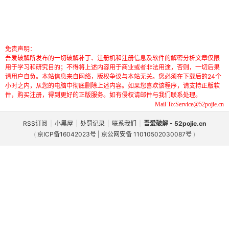
免责声明：
吾爱破解所发布的一切破解补丁、注册机和注册信息及软件的解密分析文章仅限
用于学习和研究目的；不得将上述内容用于商业或者非法用途，否则，一切后果
请用户自负。本站信息来自网络，版权争议与本站无关。您必须在下载后的24个
小时之内，从您的电脑中彻底删除上述内容。如果您喜欢该程序，请支持正版软
件，购买注册，得到更好的正版服务。如有侵权请邮件与我们联系处理。
Mail To:Service@52pojie.cn
RSS订阅
|
小黑屋
|
处罚记录
|
联系我们
|
吾爱破解 - 52pojie.cn
(
京ICP备16042023号 | 京公网安备 11010502030087号
)