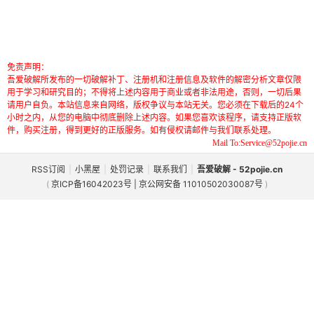
免责声明：
吾爱破解所发布的一切破解补丁、注册机和注册信息及软件的解密分析文章仅限
用于学习和研究目的；不得将上述内容用于商业或者非法用途，否则，一切后果
请用户自负。本站信息来自网络，版权争议与本站无关。您必须在下载后的24个
小时之内，从您的电脑中彻底删除上述内容。如果您喜欢该程序，请支持正版软
件，购买注册，得到更好的正版服务。如有侵权请邮件与我们联系处理。
Mail To:Service@52pojie.cn
RSS订阅
|
小黑屋
|
处罚记录
|
联系我们
|
吾爱破解 - 52pojie.cn
(
京ICP备16042023号 | 京公网安备 11010502030087号
)