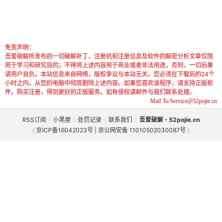
免责声明：
吾爱破解所发布的一切破解补丁、注册机和注册信息及软件的解密分析文章仅限
用于学习和研究目的；不得将上述内容用于商业或者非法用途，否则，一切后果
请用户自负。本站信息来自网络，版权争议与本站无关。您必须在下载后的24个
小时之内，从您的电脑中彻底删除上述内容。如果您喜欢该程序，请支持正版软
件，购买注册，得到更好的正版服务。如有侵权请邮件与我们联系处理。
Mail To:Service@52pojie.cn
RSS订阅
|
小黑屋
|
处罚记录
|
联系我们
|
吾爱破解 - 52pojie.cn
(
京ICP备16042023号 | 京公网安备 11010502030087号
)