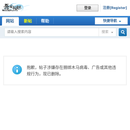
注册[Register]
登录
网站
新帖
帮助
快捷导航
搜索
搜
索
抱歉，帖子涉嫌存在捆绑木马病毒、广告或其他违
规行为，现已删除。