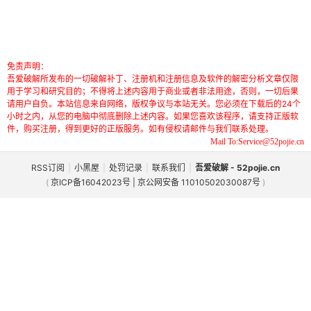
免责声明：
吾爱破解所发布的一切破解补丁、注册机和注册信息及软件的解密分析文章仅限
用于学习和研究目的；不得将上述内容用于商业或者非法用途，否则，一切后果
请用户自负。本站信息来自网络，版权争议与本站无关。您必须在下载后的24个
小时之内，从您的电脑中彻底删除上述内容。如果您喜欢该程序，请支持正版软
件，购买注册，得到更好的正版服务。如有侵权请邮件与我们联系处理。
Mail To:Service@52pojie.cn
RSS订阅
|
小黑屋
|
处罚记录
|
联系我们
|
吾爱破解 - 52pojie.cn
(
京ICP备16042023号 | 京公网安备 11010502030087号
)