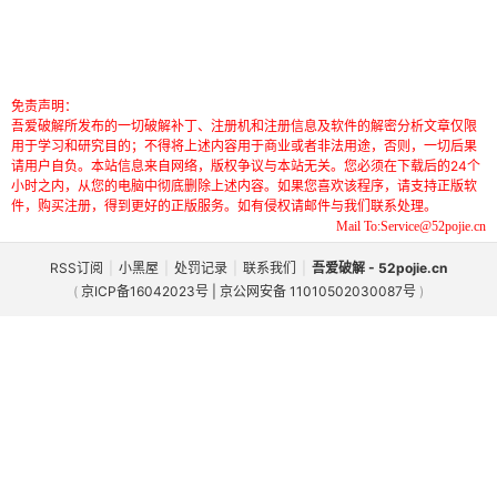
免责声明：
吾爱破解所发布的一切破解补丁、注册机和注册信息及软件的解密分析文章仅限
用于学习和研究目的；不得将上述内容用于商业或者非法用途，否则，一切后果
请用户自负。本站信息来自网络，版权争议与本站无关。您必须在下载后的24个
小时之内，从您的电脑中彻底删除上述内容。如果您喜欢该程序，请支持正版软
件，购买注册，得到更好的正版服务。如有侵权请邮件与我们联系处理。
Mail To:Service@52pojie.cn
RSS订阅
|
小黑屋
|
处罚记录
|
联系我们
|
吾爱破解 - 52pojie.cn
(
京ICP备16042023号 | 京公网安备 11010502030087号
)