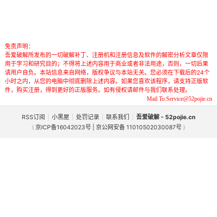
免责声明：
吾爱破解所发布的一切破解补丁、注册机和注册信息及软件的解密分析文章仅限
用于学习和研究目的；不得将上述内容用于商业或者非法用途，否则，一切后果
请用户自负。本站信息来自网络，版权争议与本站无关。您必须在下载后的24个
小时之内，从您的电脑中彻底删除上述内容。如果您喜欢该程序，请支持正版软
件，购买注册，得到更好的正版服务。如有侵权请邮件与我们联系处理。
Mail To:Service@52pojie.cn
RSS订阅
|
小黑屋
|
处罚记录
|
联系我们
|
吾爱破解 - 52pojie.cn
(
京ICP备16042023号 | 京公网安备 11010502030087号
)