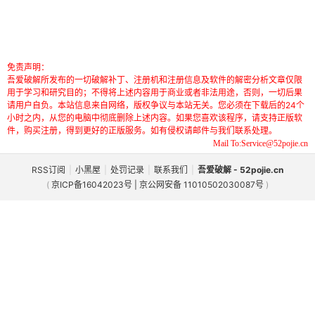
免责声明：
吾爱破解所发布的一切破解补丁、注册机和注册信息及软件的解密分析文章仅限
用于学习和研究目的；不得将上述内容用于商业或者非法用途，否则，一切后果
请用户自负。本站信息来自网络，版权争议与本站无关。您必须在下载后的24个
小时之内，从您的电脑中彻底删除上述内容。如果您喜欢该程序，请支持正版软
件，购买注册，得到更好的正版服务。如有侵权请邮件与我们联系处理。
Mail To:Service@52pojie.cn
RSS订阅
|
小黑屋
|
处罚记录
|
联系我们
|
吾爱破解 - 52pojie.cn
(
京ICP备16042023号 | 京公网安备 11010502030087号
)