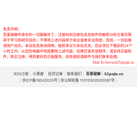
免责声明：
吾爱破解所发布的一切破解补丁、注册机和注册信息及软件的解密分析文章仅限
用于学习和研究目的；不得将上述内容用于商业或者非法用途，否则，一切后果
请用户自负。本站信息来自网络，版权争议与本站无关。您必须在下载后的24个
小时之内，从您的电脑中彻底删除上述内容。如果您喜欢该程序，请支持正版软
件，购买注册，得到更好的正版服务。如有侵权请邮件与我们联系处理。
Mail To:Service@52pojie.cn
RSS订阅
|
小黑屋
|
处罚记录
|
联系我们
|
吾爱破解 - 52pojie.cn
(
京ICP备16042023号 | 京公网安备 11010502030087号
)