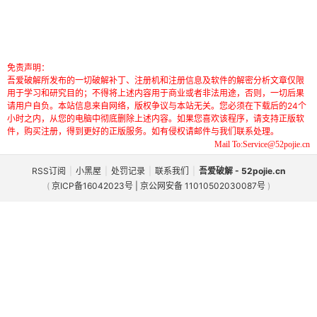
免责声明：
吾爱破解所发布的一切破解补丁、注册机和注册信息及软件的解密分析文章仅限
用于学习和研究目的；不得将上述内容用于商业或者非法用途，否则，一切后果
请用户自负。本站信息来自网络，版权争议与本站无关。您必须在下载后的24个
小时之内，从您的电脑中彻底删除上述内容。如果您喜欢该程序，请支持正版软
件，购买注册，得到更好的正版服务。如有侵权请邮件与我们联系处理。
Mail To:Service@52pojie.cn
RSS订阅
|
小黑屋
|
处罚记录
|
联系我们
|
吾爱破解 - 52pojie.cn
(
京ICP备16042023号 | 京公网安备 11010502030087号
)